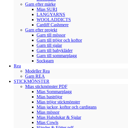
Garn efter märke
Mias SURI
LANGYARNS
WOOLADDICTS
Cardiff Cashmere
Garn efter projekt
Garn till mössor
Garn till tröjor och koftor
Garn till sjalar
Garn till babykläder
Garn till sommarplagg
Sockgarn
Rea
Modeller Rea
Garn REA
STICKMÖNSTER
Mias stickmönster PDF
Mias Sommarplagg
Mias baströjor
Mias tröjor stickmönster
Mias jackor, koftor och cardigans
Mias mössor
Mias Halsdukar & Sjalar
Mias Cowls
Händer & Fötter pdf