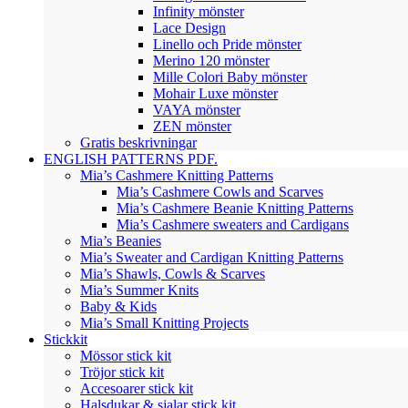
Infinity mönster
Lace Design
Linello och Pride mönster
Merino 120 mönster
Mille Colori Baby mönster
Mohair Luxe mönster
VAYA mönster
ZEN mönster
Gratis beskrivningar
ENGLISH PATTERNS PDF.
Mia’s Cashmere Knitting Patterns
Mia’s Cashmere Cowls and Scarves
Mia’s Cashmere Beanie Knitting Patterns
Mia’s Cashmere sweaters and Cardigans
Mia’s Beanies
Mia’s Sweater and Cardigan Knitting Patterns
Mia’s Shawls, Cowls & Scarves
Mia’s Summer Knits
Baby & Kids
Mia’s Small Knitting Projects
Stickkit
Mössor stick kit
Tröjor stick kit
Accesoarer stick kit
Halsdukar & sjalar stick kit