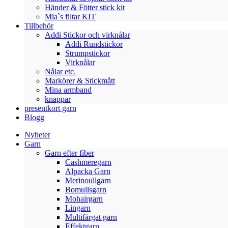
Händer & Fötter stick kit
Mia`s filtar KIT
Tillbehör
Addi Stickor och virknålar
Addi Rundstickor
Strumpstickor
Virknålar
Nålar etc.
Markörer & Stickmått
Mina armband
knappar
presentkort garn
Blogg
Nyheter
Garn
Garn efter fiber
Cashmeregarn
Alpacka Garn
Merinoullgarn
Bomullsgarn
Mohairgarn
Lingarn
Multifärgat garn
Effektgarn