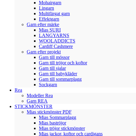
Mohairgarn
Lingarn
Multifärgat garn
Effektgarn
Garn efter märke
Mias SURI
LANGYARNS
WOOLADDICTS
Cardiff Cashmere
Garn efter projekt
Garn till mössor
Garn till tröjor och koftor
Garn till sjalar
Garn till babykläder
Garn till sommarplagg
Sockgarn
Rea
Modeller Rea
Garn REA
STICKMÖNSTER
Mias stickmönster PDF
Mias Sommarplagg
Mias baströjor
Mias tröjor stickmönster
Mias jackor, koftor och cardigans