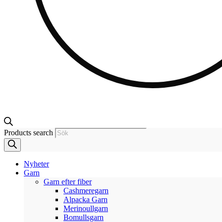
Products search
Nyheter
Garn
Garn efter fiber
Cashmeregarn
Alpacka Garn
Merinoullgarn
Bomullsgarn