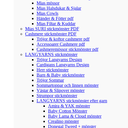
Mias mössor
Mias Halsdukar & Sjalar
Mias Cowls
Händer & Fötter pdf
Mias Filtar & Kuddar
Mias SURI stickmönster PDF
Cashmere stickmönster PDF
Tröjor & koftor cashmere pdf
Accessoarer Cashmere pdf
Cashmeremössor stickmönster pdf
LANGYARNS stickmönster
Tröjor Langyarns Design
Cardigans Langyarns Design
Herr stickmönster
Barn & Baby stickmönster
Tröjor Sommar
Sommartoppar och linnen mönster
Västar & Slipover mönster
Strumpor stickmönster
LANGYARNS stickmönster efter garn
Amira & YAK mönster
Baby Cotton Mönster
Baby Lama & Cloud mönster
Crealino mönster
Donegal Tweed + mönster