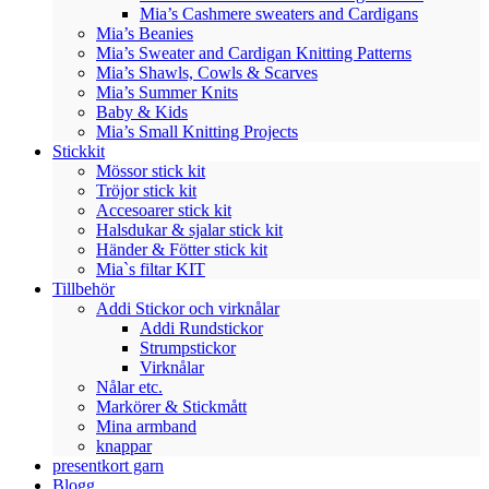
Mia’s Cashmere sweaters and Cardigans
Mia’s Beanies
Mia’s Sweater and Cardigan Knitting Patterns
Mia’s Shawls, Cowls & Scarves
Mia’s Summer Knits
Baby & Kids
Mia’s Small Knitting Projects
Stickkit
Mössor stick kit
Tröjor stick kit
Accesoarer stick kit
Halsdukar & sjalar stick kit
Händer & Fötter stick kit
Mia`s filtar KIT
Tillbehör
Addi Stickor och virknålar
Addi Rundstickor
Strumpstickor
Virknålar
Nålar etc.
Markörer & Stickmått
Mina armband
knappar
presentkort garn
Blogg