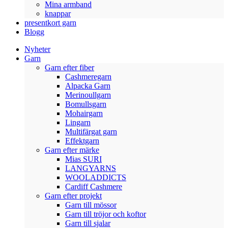
Mina armband
knappar
presentkort garn
Blogg
Nyheter
Garn
Garn efter fiber
Cashmeregarn
Alpacka Garn
Merinoullgarn
Bomullsgarn
Mohairgarn
Lingarn
Multifärgat garn
Effektgarn
Garn efter märke
Mias SURI
LANGYARNS
WOOLADDICTS
Cardiff Cashmere
Garn efter projekt
Garn till mössor
Garn till tröjor och koftor
Garn till sjalar