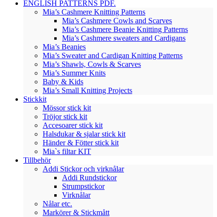
ENGLISH PATTERNS PDF.
Mia’s Cashmere Knitting Patterns
Mia’s Cashmere Cowls and Scarves
Mia’s Cashmere Beanie Knitting Patterns
Mia’s Cashmere sweaters and Cardigans
Mia’s Beanies
Mia’s Sweater and Cardigan Knitting Patterns
Mia’s Shawls, Cowls & Scarves
Mia’s Summer Knits
Baby & Kids
Mia’s Small Knitting Projects
Stickkit
Mössor stick kit
Tröjor stick kit
Accesoarer stick kit
Halsdukar & sjalar stick kit
Händer & Fötter stick kit
Mia`s filtar KIT
Tillbehör
Addi Stickor och virknålar
Addi Rundstickor
Strumpstickor
Virknålar
Nålar etc.
Markörer & Stickmått