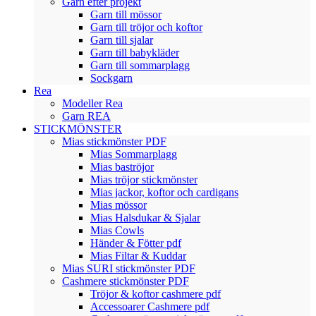
Garn efter projekt
Garn till mössor
Garn till tröjor och koftor
Garn till sjalar
Garn till babykläder
Garn till sommarplagg
Sockgarn
Rea
Modeller Rea
Garn REA
STICKMÖNSTER
Mias stickmönster PDF
Mias Sommarplagg
Mias baströjor
Mias tröjor stickmönster
Mias jackor, koftor och cardigans
Mias mössor
Mias Halsdukar & Sjalar
Mias Cowls
Händer & Fötter pdf
Mias Filtar & Kuddar
Mias SURI stickmönster PDF
Cashmere stickmönster PDF
Tröjor & koftor cashmere pdf
Accessoarer Cashmere pdf