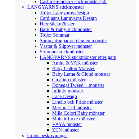
Cashmeremössor stickmönster pdf
LANGYARNS stickmönster
Tröjor Langyarns Design
Cardigans Langyarns Design
Herr stickmönster
Barn & Baby stickmönster
Tröjor Sommar
Sommartoppar och linnen mönster
Västar & Slipover mönster
Strumpor stickmönster
LANGYARNS stickmönster efter garn
Amira & YAK mönster
Baby Cotton Mönster
Baby Lama & Cloud mönster
Crealino mönster
Donegal Tweed + mönster
Infinity mönster
Lace Design
Linello och Pride mönster
Merino 120 mönster
Mille Colori Baby mönster
Mohair Luxe mönster
VAYA mönster
ZEN mönster
Gratis beskrivningar