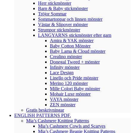
Herr stickmönster
Barn & Baby stickmönster
Tröjor Sommar
Sommartoppar och linnen mönster
Västar & Slipover mönster
Strumpor stickmönster
LANGYARNS stickmönster efter garn
Amira & YAK mönster
Baby Cotton Mönster
Baby Lama & Cloud mönster
Crealino mönster
Donegal Tweed + mönster
Infinity mönster
Lace Design
Linello och Pride mönster
Merino 120 mönster
Mille Colori Baby mönster
Mohair Luxe mönster
VAYA mönster
ZEN mönster
Gratis beskrivningar
ENGLISH PATTERNS PDF.
Mia’s Cashmere Knitting Patterns
Mia’s Cashmere Cowls and Scarves
Mia’s Cashmere Beanie Knitting Patterns