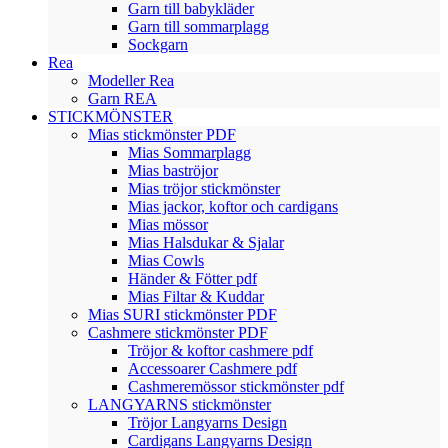
Garn till babykläder
Garn till sommarplagg
Sockgarn
Rea
Modeller Rea
Garn REA
STICKMÖNSTER
Mias stickmönster PDF
Mias Sommarplagg
Mias baströjor
Mias tröjor stickmönster
Mias jackor, koftor och cardigans
Mias mössor
Mias Halsdukar & Sjalar
Mias Cowls
Händer & Fötter pdf
Mias Filtar & Kuddar
Mias SURI stickmönster PDF
Cashmere stickmönster PDF
Tröjor & koftor cashmere pdf
Accessoarer Cashmere pdf
Cashmeremössor stickmönster pdf
LANGYARNS stickmönster
Tröjor Langyarns Design
Cardigans Langyarns Design