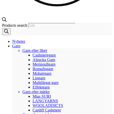
Products search
Nyheter
Garn
Garn efter fiber
Cashmeregarn
Alpacka Garn
Merinoullgarn
Bomullsgarn
Mohairgarn
Lingarn
Multifärgat garn
Effektgarn
Garn efter märke
Mias SURI
LANGYARNS
WOOLADDICTS
Cardiff Cashmere