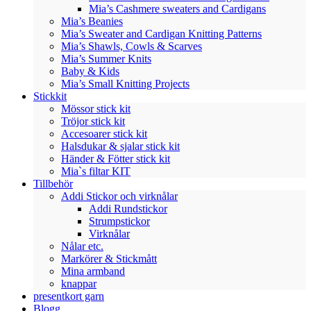
Mia’s Cashmere sweaters and Cardigans
Mia’s Beanies
Mia’s Sweater and Cardigan Knitting Patterns
Mia’s Shawls, Cowls & Scarves
Mia’s Summer Knits
Baby & Kids
Mia’s Small Knitting Projects
Stickkit
Mössor stick kit
Tröjor stick kit
Accesoarer stick kit
Halsdukar & sjalar stick kit
Händer & Fötter stick kit
Mia`s filtar KIT
Tillbehör
Addi Stickor och virknålar
Addi Rundstickor
Strumpstickor
Virknålar
Nålar etc.
Markörer & Stickmått
Mina armband
knappar
presentkort garn
Blogg