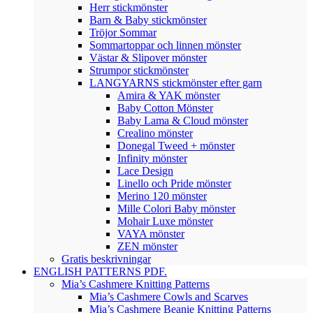
Herr stickmönster
Barn & Baby stickmönster
Tröjor Sommar
Sommartoppar och linnen mönster
Västar & Slipover mönster
Strumpor stickmönster
LANGYARNS stickmönster efter garn
Amira & YAK mönster
Baby Cotton Mönster
Baby Lama & Cloud mönster
Crealino mönster
Donegal Tweed + mönster
Infinity mönster
Lace Design
Linello och Pride mönster
Merino 120 mönster
Mille Colori Baby mönster
Mohair Luxe mönster
VAYA mönster
ZEN mönster
Gratis beskrivningar
ENGLISH PATTERNS PDF.
Mia’s Cashmere Knitting Patterns
Mia’s Cashmere Cowls and Scarves
Mia’s Cashmere Beanie Knitting Patterns