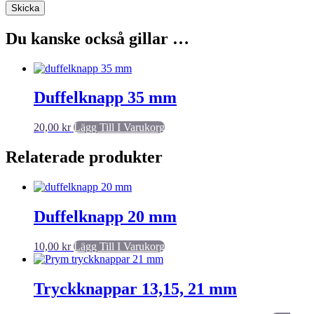
Du kanske också gillar …
Duffelknapp 35 mm
20,00
kr
Lägg Till I Varukorg
Relaterade produkter
Duffelknapp 20 mm
10,00
kr
Lägg Till I Varukorg
Tryckknappar 13,15, 21 mm