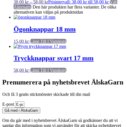
38,00
kr
–
58,00
kr
Prisintervall: 38,00 kr till 58,00 kr
Välj
Alternativ
Den här produkten har flera varianter. De olika
alternativen kan väljas på produktsidan
Ögonknappar 18 mm
15,00
kr
Lägg Till I Varukorg
Tryckknappar svart 17 mm
58,00
kr
Lägg Till I Varukorg
Prenumerera på nyhetsbrevet ÄlskaGarn
Och få 3 gratis stickmönster skickade till din mail
E-post
Gå med i ÄlskaGarn
Om du går med i nyhetsbrevet ÄlskaGarn så godkänner du att vi
samlar din information som vi använder för att skicka nyhetsbrevet