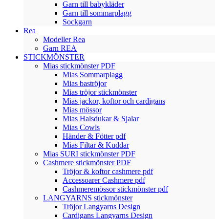
Garn till babykläder
Garn till sommarplagg
Sockgarn
Rea
Modeller Rea
Garn REA
STICKMÖNSTER
Mias stickmönster PDF
Mias Sommarplagg
Mias baströjor
Mias tröjor stickmönster
Mias jackor, koftor och cardigans
Mias mössor
Mias Halsdukar & Sjalar
Mias Cowls
Händer & Fötter pdf
Mias Filtar & Kuddar
Mias SURI stickmönster PDF
Cashmere stickmönster PDF
Tröjor & koftor cashmere pdf
Accessoarer Cashmere pdf
Cashmeremössor stickmönster pdf
LANGYARNS stickmönster
Tröjor Langyarns Design
Cardigans Langyarns Design