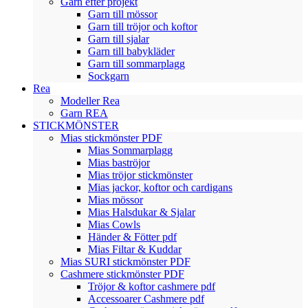
Garn efter projekt
Garn till mössor
Garn till tröjor och koftor
Garn till sjalar
Garn till babykläder
Garn till sommarplagg
Sockgarn
Rea
Modeller Rea
Garn REA
STICKMÖNSTER
Mias stickmönster PDF
Mias Sommarplagg
Mias baströjor
Mias tröjor stickmönster
Mias jackor, koftor och cardigans
Mias mössor
Mias Halsdukar & Sjalar
Mias Cowls
Händer & Fötter pdf
Mias Filtar & Kuddar
Mias SURI stickmönster PDF
Cashmere stickmönster PDF
Tröjor & koftor cashmere pdf
Accessoarer Cashmere pdf