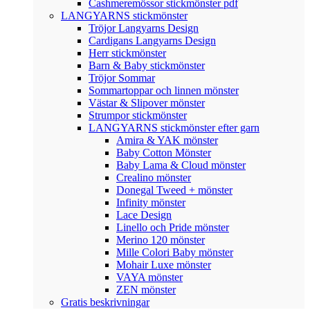
Cashmeremössor stickmönster pdf
LANGYARNS stickmönster
Tröjor Langyarns Design
Cardigans Langyarns Design
Herr stickmönster
Barn & Baby stickmönster
Tröjor Sommar
Sommartoppar och linnen mönster
Västar & Slipover mönster
Strumpor stickmönster
LANGYARNS stickmönster efter garn
Amira & YAK mönster
Baby Cotton Mönster
Baby Lama & Cloud mönster
Crealino mönster
Donegal Tweed + mönster
Infinity mönster
Lace Design
Linello och Pride mönster
Merino 120 mönster
Mille Colori Baby mönster
Mohair Luxe mönster
VAYA mönster
ZEN mönster
Gratis beskrivningar