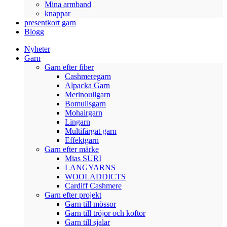
Mina armband
knappar
presentkort garn
Blogg
Nyheter
Garn
Garn efter fiber
Cashmeregarn
Alpacka Garn
Merinoullgarn
Bomullsgarn
Mohairgarn
Lingarn
Multifärgat garn
Effektgarn
Garn efter märke
Mias SURI
LANGYARNS
WOOLADDICTS
Cardiff Cashmere
Garn efter projekt
Garn till mössor
Garn till tröjor och koftor
Garn till sjalar