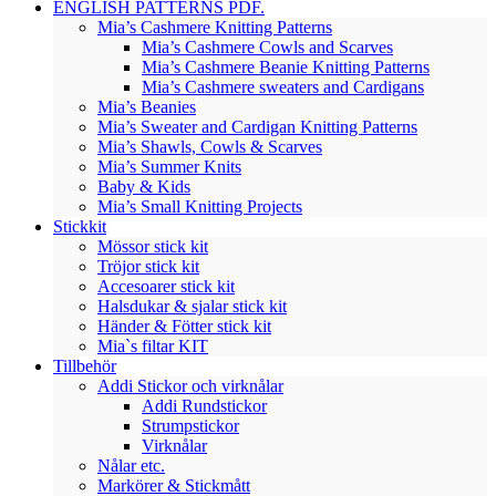
ENGLISH PATTERNS PDF.
Mia’s Cashmere Knitting Patterns
Mia’s Cashmere Cowls and Scarves
Mia’s Cashmere Beanie Knitting Patterns
Mia’s Cashmere sweaters and Cardigans
Mia’s Beanies
Mia’s Sweater and Cardigan Knitting Patterns
Mia’s Shawls, Cowls & Scarves
Mia’s Summer Knits
Baby & Kids
Mia’s Small Knitting Projects
Stickkit
Mössor stick kit
Tröjor stick kit
Accesoarer stick kit
Halsdukar & sjalar stick kit
Händer & Fötter stick kit
Mia`s filtar KIT
Tillbehör
Addi Stickor och virknålar
Addi Rundstickor
Strumpstickor
Virknålar
Nålar etc.
Markörer & Stickmått