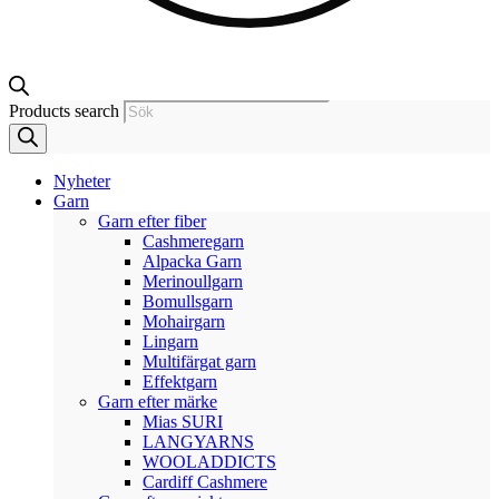
Products search
Nyheter
Garn
Garn efter fiber
Cashmeregarn
Alpacka Garn
Merinoullgarn
Bomullsgarn
Mohairgarn
Lingarn
Multifärgat garn
Effektgarn
Garn efter märke
Mias SURI
LANGYARNS
WOOLADDICTS
Cardiff Cashmere