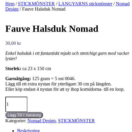
Hem
/
STICKMÖNSTER
/
LANGYARNS stickmönster
/
Nomad
Design
/ Fauve Halsduk Nomad
Fauve Halsduk Nomad
30,00
kr
Enkel halsduk i ett fantastiskt mjukt och stretchigt garn med vacker
lyster!
Storlek:
ca 23 x 150 cm
Garnåtgång:
125 gram = 5 nst 0046.
Lägg till ett extra nystan för ytterligare 30 cm på längden.
Eller köp endast 4 nystan för att sy ihop kortsidorna- till en loop.
Fauve
Halsduk
Nomad
mängd
Lägg Till I Varukorg
Kategorier:
Nomad Design
,
STICKMÖNSTER
Beskrivning