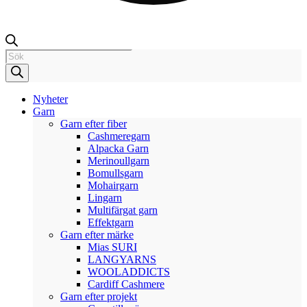
Products
search
Nyheter
Garn
Garn efter fiber
Cashmeregarn
Alpacka Garn
Merinoullgarn
Bomullsgarn
Mohairgarn
Lingarn
Multifärgat garn
Effektgarn
Garn efter märke
Mias SURI
LANGYARNS
WOOLADDICTS
Cardiff Cashmere
Garn efter projekt