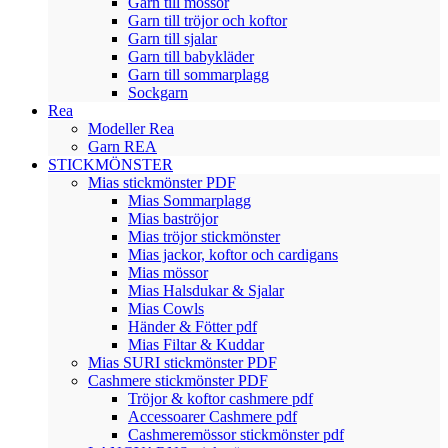
Garn till mössor
Garn till tröjor och koftor
Garn till sjalar
Garn till babykläder
Garn till sommarplagg
Sockgarn
Rea
Modeller Rea
Garn REA
STICKMÖNSTER
Mias stickmönster PDF
Mias Sommarplagg
Mias baströjor
Mias tröjor stickmönster
Mias jackor, koftor och cardigans
Mias mössor
Mias Halsdukar & Sjalar
Mias Cowls
Händer & Fötter pdf
Mias Filtar & Kuddar
Mias SURI stickmönster PDF
Cashmere stickmönster PDF
Tröjor & koftor cashmere pdf
Accessoarer Cashmere pdf
Cashmeremössor stickmönster pdf