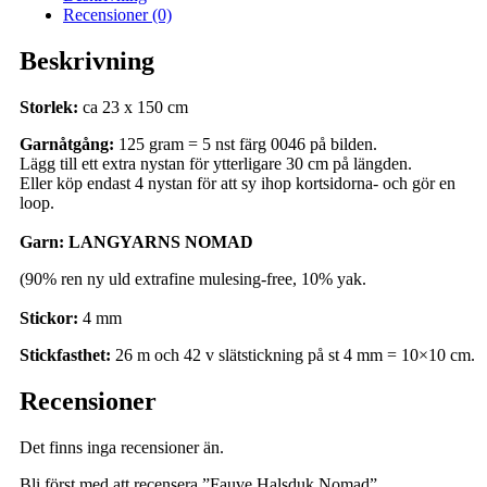
Recensioner (0)
Beskrivning
Storlek:
ca 23 x 150 cm
Garnåtgång:
125 gram = 5 nst färg 0046 på bilden.
Lägg till ett extra nystan för ytterligare 30 cm på längden.
Eller köp endast 4 nystan för att sy ihop kortsidorna- och gör en
loop.
Garn:
LANGYARNS NOMAD
(90% ren ny uld extrafine mulesing-free, 10% yak.
Stickor:
4 mm
Stickfasthet:
26 m och 42 v slätstickning på st 4 mm = 10×10 cm.
Recensioner
Det finns inga recensioner än.
Bli först med att recensera ”Fauve Halsduk Nomad”