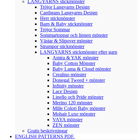
LANGYARNS stickmönster
Tröjor Langyarns Design
Cardigans Langyarns Design
Herr stickmönster
Barn & Baby stickmönster
Tröjor Sommar
Sommartoppar och linnen mönster
Västar & Slipover mönster
Strumpor stickmönster
LANGYARNS stickmönster efter garn
Amira & YAK mönster
Baby Cotton Mönster
Baby Lama & Cloud mönster
Crealino mönster
Donegal Tweed + mönster
Infinity mönster
Lace Design
Linello och Pride mönster
Merino 120 mönster
Mille Colori Baby mönster
Mohair Luxe mönster
VAYA mönster
ZEN mönster
Gratis beskrivningar
ENGLISH PATTERNS PDF.