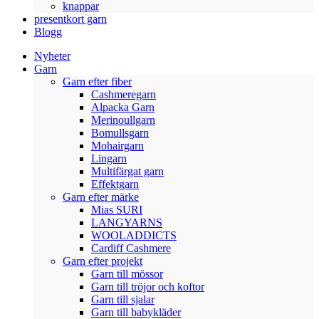
knappar
presentkort garn
Blogg
Nyheter
Garn
Garn efter fiber
Cashmeregarn
Alpacka Garn
Merinoullgarn
Bomullsgarn
Mohairgarn
Lingarn
Multifärgat garn
Effektgarn
Garn efter märke
Mias SURI
LANGYARNS
WOOLADDICTS
Cardiff Cashmere
Garn efter projekt
Garn till mössor
Garn till tröjor och koftor
Garn till sjalar
Garn till babykläder