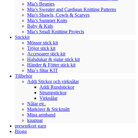
Mia’s Beanies
Mia’s Sweater and Cardigan Knitting Patterns
Mia’s Shawls, Cowls & Scarves
Mia’s Summer Knits
Baby & Kids
Mia’s Small Knitting Projects
Stickkit
Mössor stick kit
Tröjor stick kit
Accesoarer stick kit
Halsdukar & sjalar stick kit
Händer & Fötter stick kit
Mia`s filtar KIT
Tillbehör
Addi Stickor och virknålar
Addi Rundstickor
Strumpstickor
Virknålar
Nålar etc.
Markörer & Stickmått
Mina armband
knappar
presentkort garn
Blogg