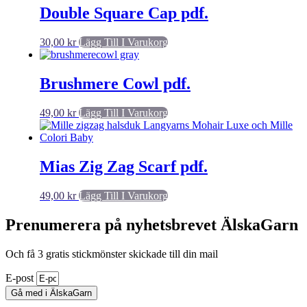
produktsidan
Double Square Cap pdf.
30,00
kr
Lägg Till I Varukorg
Brushmere Cowl pdf.
49,00
kr
Lägg Till I Varukorg
Mias Zig Zag Scarf pdf.
49,00
kr
Lägg Till I Varukorg
Prenumerera på nyhetsbrevet ÄlskaGarn
Och få 3 gratis stickmönster skickade till din mail
E-post
Gå med i ÄlskaGarn