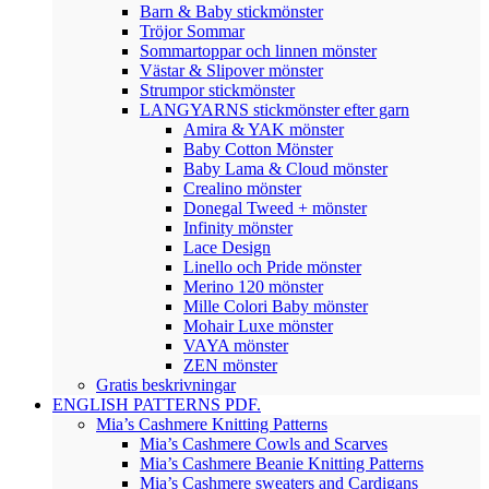
Barn & Baby stickmönster
Tröjor Sommar
Sommartoppar och linnen mönster
Västar & Slipover mönster
Strumpor stickmönster
LANGYARNS stickmönster efter garn
Amira & YAK mönster
Baby Cotton Mönster
Baby Lama & Cloud mönster
Crealino mönster
Donegal Tweed + mönster
Infinity mönster
Lace Design
Linello och Pride mönster
Merino 120 mönster
Mille Colori Baby mönster
Mohair Luxe mönster
VAYA mönster
ZEN mönster
Gratis beskrivningar
ENGLISH PATTERNS PDF.
Mia’s Cashmere Knitting Patterns
Mia’s Cashmere Cowls and Scarves
Mia’s Cashmere Beanie Knitting Patterns
Mia’s Cashmere sweaters and Cardigans