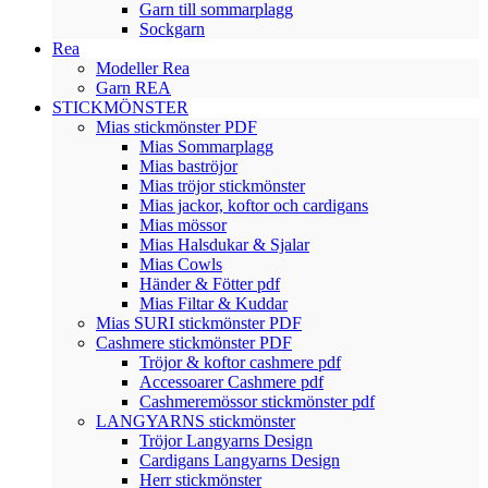
Garn till sommarplagg
Sockgarn
Rea
Modeller Rea
Garn REA
STICKMÖNSTER
Mias stickmönster PDF
Mias Sommarplagg
Mias baströjor
Mias tröjor stickmönster
Mias jackor, koftor och cardigans
Mias mössor
Mias Halsdukar & Sjalar
Mias Cowls
Händer & Fötter pdf
Mias Filtar & Kuddar
Mias SURI stickmönster PDF
Cashmere stickmönster PDF
Tröjor & koftor cashmere pdf
Accessoarer Cashmere pdf
Cashmeremössor stickmönster pdf
LANGYARNS stickmönster
Tröjor Langyarns Design
Cardigans Langyarns Design
Herr stickmönster