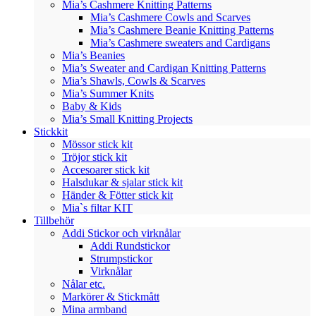
Mia’s Cashmere Knitting Patterns
Mia’s Cashmere Cowls and Scarves
Mia’s Cashmere Beanie Knitting Patterns
Mia’s Cashmere sweaters and Cardigans
Mia’s Beanies
Mia’s Sweater and Cardigan Knitting Patterns
Mia’s Shawls, Cowls & Scarves
Mia’s Summer Knits
Baby & Kids
Mia’s Small Knitting Projects
Stickkit
Mössor stick kit
Tröjor stick kit
Accesoarer stick kit
Halsdukar & sjalar stick kit
Händer & Fötter stick kit
Mia`s filtar KIT
Tillbehör
Addi Stickor och virknålar
Addi Rundstickor
Strumpstickor
Virknålar
Nålar etc.
Markörer & Stickmått
Mina armband