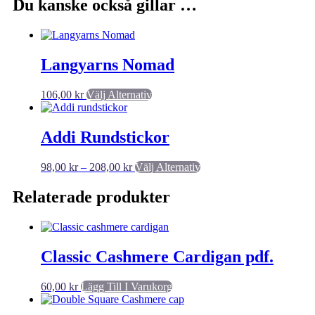
Du kanske också gillar …
Langyarns Nomad
106,00
kr
Välj Alternativ
Den
här
produkten
har
Addi Rundstickor
flera
varianter.
98,00
kr
–
208,00
kr
Prisintervall:
Välj Alternativ
Den
De
98,00 kr
här
olika
till
produkten
Relaterade produkter
alternativen
208,00 kr
har
kan
flera
väljas
varianter.
på
De
produktsidan
Classic Cashmere Cardigan pdf.
olika
alternativen
kan
60,00
kr
Lägg Till I Varukorg
väljas
på