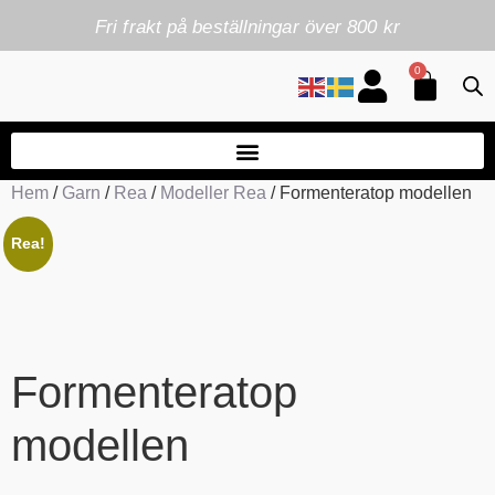
Fri frakt på beställningar över 800 kr
0
Hem
/
Garn
/
Rea
/
Modeller Rea
/ Formenteratop modellen
Rea!
Formenteratop
modellen