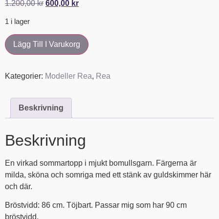
1.200,00
kr
600,00
kr
1 i lager
Lägg Till I Varukorg
Kategorier:
Modeller Rea
,
Rea
Beskrivning
Beskrivning
En virkad sommartopp i mjukt bomullsgarn. Färgerna är
milda, sköna och somriga med ett stänk av guldskimmer här
och där.
Bröstvidd: 86 cm. Töjbart. Passar mig som har 90 cm
bröstvidd.