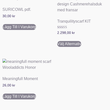
SURICOWL pdf.
30,00
kr
Tranquilityscarf KIT
Lägg Till I Varukorg
Betygsatt
2.298,00
kr
5.00
av 5
Välj Alternativ
Meaningfull Moment
26,00
kr
Lägg Till I Varukorg