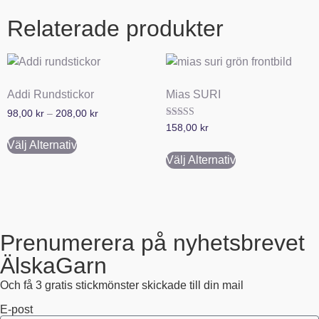
Relaterade produkter
Addi Rundstickor
Mias SURI
98,00
kr
–
208,00
kr
Betygsatt
158,00
kr
5.00
av 5
Välj Alternativ
Välj Alternativ
Prenumerera på nyhetsbrevet
ÄlskaGarn
Och få 3 gratis stickmönster skickade till din mail
E-post