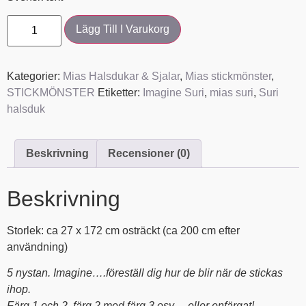
Lägg Till I Varukorg
Kategorier:
Mias Halsdukar & Sjalar
,
Mias stickmönster
,
STICKMÖNSTER
Etiketter:
Imagine Suri
,
mias suri
,
Suri
halsduk
Beskrivning
Recensioner (0)
Beskrivning
Storlek: ca 27 x 172 cm osträckt (ca 200 cm efter
användning)
5 nystan. Imagine….föreställ dig hur de blir när de stickas
ihop.
Färg 1 och 2, färg 2 med färg 3 osv….eller enfärgat!