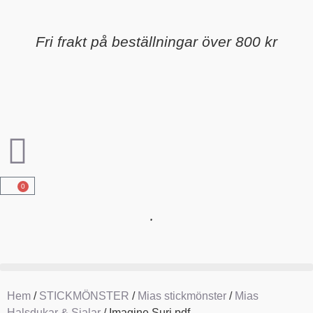
Fri frakt på beställningar över 800 kr
0
Hem
/
STICKMÖNSTER
/
Mias stickmönster
/
Mias
Halsdukar & Sjalar
/ Imagine Suri pdf.