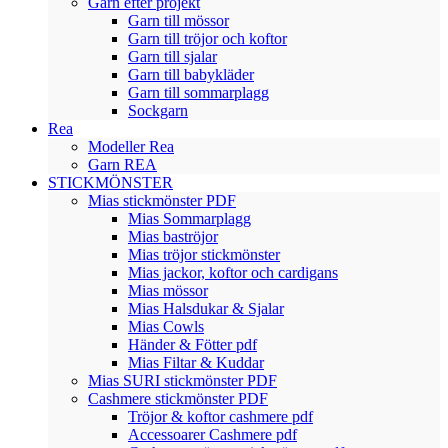
Garn efter projekt
Garn till mössor
Garn till tröjor och koftor
Garn till sjalar
Garn till babykläder
Garn till sommarplagg
Sockgarn
Rea
Modeller Rea
Garn REA
STICKMÖNSTER
Mias stickmönster PDF
Mias Sommarplagg
Mias baströjor
Mias tröjor stickmönster
Mias jackor, koftor och cardigans
Mias mössor
Mias Halsdukar & Sjalar
Mias Cowls
Händer & Fötter pdf
Mias Filtar & Kuddar
Mias SURI stickmönster PDF
Cashmere stickmönster PDF
Tröjor & koftor cashmere pdf
Accessoarer Cashmere pdf