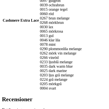
0097 gulgrön
0039 ochrabrun
0015 orange tegel
0060 röd
0267 brun melange
Cashmere Extra Lace
0268 mörkbrun
0030 lax
0065 mörkrosa
0013 gul
0046 klar lila
0078 mint
0290 plommonlila melange
0262 mörk vin melange
0266 vinröd
0233 ljusblå melange
0035 dark warm blue
0025 dark marine
0203 ljus grå melange
0224 grå melange
0205 mörkgrå
0004 svart
Recensioner