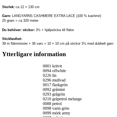
Storlek:
ca 12 × 130 cm
Garn
:
LANGYARNS CASHMERE EXTRA LACE (100 % kashmir)
25 gram = ca 320 meter
Du behöver: stickor:
3½ + hjälpsticka till flätor
Stickfasthet:
39 m flätmönster × 36 varv = 10 × 10 cm på stickor 3½ med dubbelt garn
Ytterligare information
0001 kritvit
0094 offwhite
0226 lin
0296 mullvad
0017 flaskgrön
0092 gråmint
0293 grågrön
0210 gråpetrol melange
0088 petrol
0098 varm grön
0099 mörk army