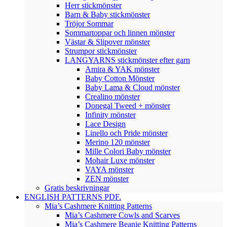
Herr stickmönster
Barn & Baby stickmönster
Tröjor Sommar
Sommartoppar och linnen mönster
Västar & Slipover mönster
Strumpor stickmönster
LANGYARNS stickmönster efter garn
Amira & YAK mönster
Baby Cotton Mönster
Baby Lama & Cloud mönster
Crealino mönster
Donegal Tweed + mönster
Infinity mönster
Lace Design
Linello och Pride mönster
Merino 120 mönster
Mille Colori Baby mönster
Mohair Luxe mönster
VAYA mönster
ZEN mönster
Gratis beskrivningar
ENGLISH PATTERNS PDF.
Mia’s Cashmere Knitting Patterns
Mia’s Cashmere Cowls and Scarves
Mia’s Cashmere Beanie Knitting Patterns