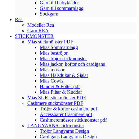
Garn till babykläder
Garn till sommarplagg
Sockgarn
Rea
Modeller Rea
Garn REA
STICKMÖNSTER
Mias stickmönster PDF
Mias Sommarplagg
Mias baströjor
Mias tröjor stickmönster
Mias jackor, koftor och cardigans
Mias mössor
Mias Halsdukar & Sjalar
Mias Cowls
Händer & Fötter pdf
Mias Filtar & Kuddar
Mias SURI stickmönster PDF
Cashmere stickmönster PDF
Tröjor & koftor cashmere pdf
Accessoarer Cashmere pdf
Cashmeremössor stickmönster pdf
LANGYARNS stickmönster
Tröjor Langyarns Design
Cardigans Langyarns Design