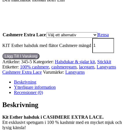
Cashmere Extra Lace
Rensa
KIT Esther halsduk med flätor Cashmere mängd
Lägg Till I Varukorg
Artikelnr:
345-5
Kategorier:
Halsdukar & sjalar kit
,
Stickkit
Etiketter:
100% cashmere
,
cashmeregarn
,
lacegarn
,
Langyarns
Cashmere Extra Lace
Varumärke:
Langyarns
Beskrivning
Ytterligare information
Recensioner (0)
Beskrivning
Kit Esther halsduk i CASHMERE EXTRA LACE.
Ett exklusivt spetsgarn i 100 % kashmir med en mycket mjuk och
lyxig känsla!