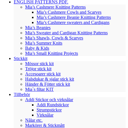
ENGLISH PATTERNS PDF.
Mia’s Cashmere Knitting Patterns
Mia’s Cashmere Cowls and Scarves
Mia’s Cashmere Beanie Knitting Patterns
Mia’s Cashmere sweaters and Cardigans
Mia’s Beanies
Mia’s Sweater and Cardigan Knitting Patterns
Mia’s Shawls, Cowls & Scarves
Mia’s Summer Knits
Baby & Kids
Mia’s Small Knitting Projects
Stickkit
Mössor stick kit
Tröjor stick kit
Accesoarer stick kit
Halsdukar & sjalar stick kit
Händer & Fötter stick kit
Mia`s filtar KIT
Tillbehör
Addi Stickor och virknålar
Addi Rundstickor
Strumpstickor
Virknålar
Nålar etc.
Markörer & Stickmått