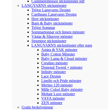
Cashmeremössor stickmönster pdf
LANGYARNS stickmönster
Tröjor Langyarns Design
Cardigans Langyarns Design
Herr stickmönster
Barn & Baby stickmönster
Tröjor Sommar
Sommartoppar och linnen mönster
Västar & Slipover mönster
Strumpor stickmönster
LANGYARNS stickmönster efter garn
Amira & YAK mönster
Baby Cotton Mönster
Baby Lama & Cloud mönster
Crealino mönster
Donegal Tweed + mönster
Infinity mönster
Lace Design
Linello och Pride mönster
Merino 120 mönster
Mille Colori Baby mönster
Mohair Luxe mönster
VAYA mönster
ZEN mönster
Gratis beskrivningar