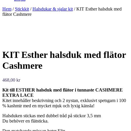
Hem
/
Stickkit
/
Halsdukar & sjalar kit
/ KIT Esther halsduk med
flätor Cashmere
KIT Esther halsduk med flätor
Cashmere
468,00
kr
Kit till ESTHER halsduk med flätor i tunnaste CASHMERE
EXTRA LACE
Kitet innehåller beskrivning och 2 nystan, exklusivt spetsgarn i 100
% kashmir med en mycket mjuk och lyxig känsla!
Halsduken stickas med dubbel tråd på stickor 3,5 mm
Du behöver en flätsticka.
Den matchande mössan heter Elin