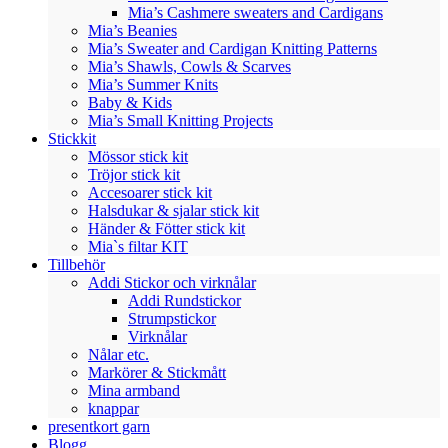
Mia’s Cashmere sweaters and Cardigans
Mia’s Beanies
Mia’s Sweater and Cardigan Knitting Patterns
Mia’s Shawls, Cowls & Scarves
Mia’s Summer Knits
Baby & Kids
Mia’s Small Knitting Projects
Stickkit
Mössor stick kit
Tröjor stick kit
Accesoarer stick kit
Halsdukar & sjalar stick kit
Händer & Fötter stick kit
Mia`s filtar KIT
Tillbehör
Addi Stickor och virknålar
Addi Rundstickor
Strumpstickor
Virknålar
Nålar etc.
Markörer & Stickmått
Mina armband
knappar
presentkort garn
Blogg