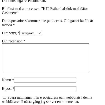
Det finns inga recensioner än.
Bli först med att recensera ”KIT Esther halsduk med flätor
Cashmere”
Din e-postadress kommer inte publiceras.
Obligatoriska fält är
märkta
*
Ditt betyg
*
Din recension
*
Namn
*
E-post
*
Spara mitt namn, min e-postadress och webbplats i denna
webbläsare till nästa gång jag skriver en kommentar.