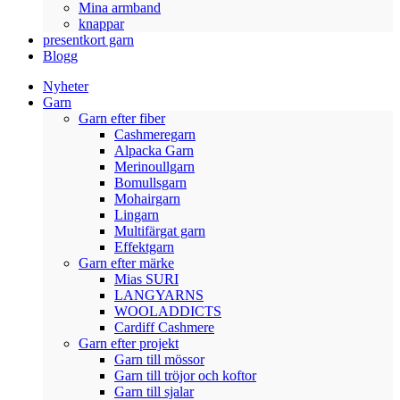
Mina armband
knappar
presentkort garn
Blogg
Nyheter
Garn
Garn efter fiber
Cashmeregarn
Alpacka Garn
Merinoullgarn
Bomullsgarn
Mohairgarn
Lingarn
Multifärgat garn
Effektgarn
Garn efter märke
Mias SURI
LANGYARNS
WOOLADDICTS
Cardiff Cashmere
Garn efter projekt
Garn till mössor
Garn till tröjor och koftor
Garn till sjalar