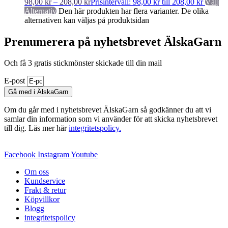
98,00
kr
–
208,00
kr
Prisintervall: 98,00 kr till 208,00 kr
Välj
Alternativ
Den här produkten har flera varianter. De olika
alternativen kan väljas på produktsidan
Prenumerera på nyhetsbrevet ÄlskaGarn
Och få 3 gratis stickmönster skickade till din mail
E-post
Gå med i ÄlskaGarn
Om du går med i nyhetsbrevet ÄlskaGarn så godkänner du att vi
samlar din information som vi använder för att skicka nyhetsbrevet
till dig. Läs mer här
integritetspolicy.
Facebook
Instagram
Youtube
Om oss
Kundservice
Frakt & retur
Köpvillkor
Blogg
integritetspolicy