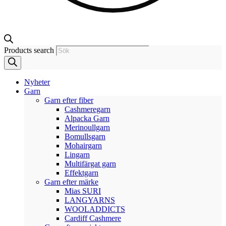
Products search
Nyheter
Garn
Garn efter fiber
Cashmeregarn
Alpacka Garn
Merinoullgarn
Bomullsgarn
Mohairgarn
Lingarn
Multifärgat garn
Effektgarn
Garn efter märke
Mias SURI
LANGYARNS
WOOLADDICTS
Cardiff Cashmere