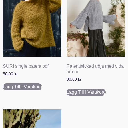
SURI single patent pdf.
Patentstickad tröja med vida
ärmar
50,00
kr
30,00
kr
Lägg Till I Varukorg
Lägg Till I Varukorg