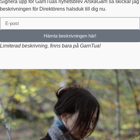
Signera upp för GarnTuas nyhetsbrev
ÄlskaGarn
så skickar jag
beskrivningen för Direktörens halsduk till dig nu.
Hämta beskrivningen här!
Limiterad beskrivning, finns bara på GarnTua!