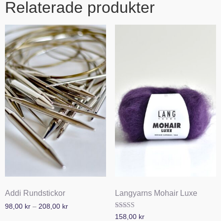
Relaterade produkter
Addi Rundstickor
Langyarns Mohair Luxe
98,00
kr
–
208,00
kr
Betygsatt
158,00
kr