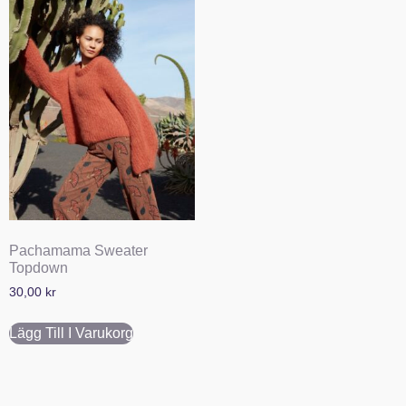
Pachamama Sweater
Topdown
30,00
kr
Lägg Till I Varukorg