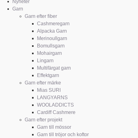
Nyheter
Garn
Garn efter fiber
Cashmeregarn
Alpacka Garn
Merinoullgarn
Bomullsgarn
Mohairgarn
Lingarn
Multifärgat garn
Effektgarn
Garn efter märke
Mias SURI
LANGYARNS
WOOLADDICTS
Cardiff Cashmere
Garn efter projekt
Garn till mössor
Garn till tröjor och koftor