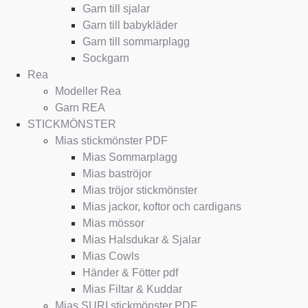
Garn till sjalar
Garn till babykläder
Garn till sommarplagg
Sockgarn
Rea
Modeller Rea
Garn REA
STICKMÖNSTER
Mias stickmönster PDF
Mias Sommarplagg
Mias baströjor
Mias tröjor stickmönster
Mias jackor, koftor och cardigans
Mias mössor
Mias Halsdukar & Sjalar
Mias Cowls
Händer & Fötter pdf
Mias Filtar & Kuddar
Mias SURI stickmönster PDF