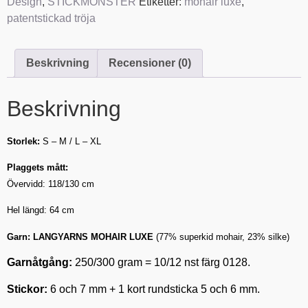
Design
,
STICKMÖNSTER
Etiketter:
mohair luxe
,
patentstickad tröja
Beskrivning
Recensioner (0)
Beskrivning
Storlek:
S – M / L – XL
Plaggets mått:
Övervidd: 118/130 cm
Hel längd: 64 cm
Garn:
LANGYARNS MOHAIR LUXE
(77% superkid mohair, 23% silke)
Garnåtgång:
250/300 gram = 10/12 nst färg 0128.
Stickor:
6 och 7 mm + 1 kort rundsticka 5 och 6 mm.