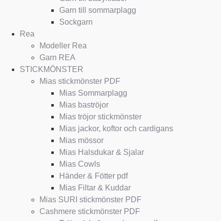
Garn till sommarplagg
Sockgarn
Rea
Modeller Rea
Garn REA
STICKMÖNSTER
Mias stickmönster PDF
Mias Sommarplagg
Mias baströjor
Mias tröjor stickmönster
Mias jackor, koftor och cardigans
Mias mössor
Mias Halsdukar & Sjalar
Mias Cowls
Händer & Fötter pdf
Mias Filtar & Kuddar
Mias SURI stickmönster PDF
Cashmere stickmönster PDF