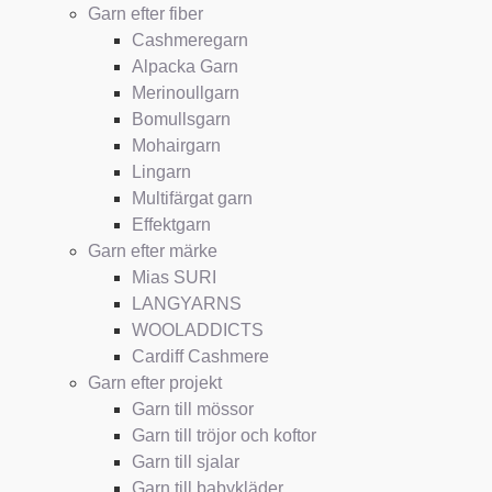
Garn efter fiber
Cashmeregarn
Alpacka Garn
Merinoullgarn
Bomullsgarn
Mohairgarn
Lingarn
Multifärgat garn
Effektgarn
Garn efter märke
Mias SURI
LANGYARNS
WOOLADDICTS
Cardiff Cashmere
Garn efter projekt
Garn till mössor
Garn till tröjor och koftor
Garn till sjalar
Garn till babykläder