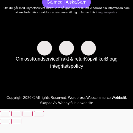
Gå med i ÄlskaGarn
Om du går med i nyhetsbrevet ÄlskaGarn så godkänner du att vi samlar din information som
vi använder för att skicka nyhetsbrevet till dig. Läs mer här
integritetspolicy.
Om oss
Kundservice
Frakt & retur
Köpvillkor
Blogg
integritetspolicy
Copyright 2026 © All rights Reserved.
Wordpress Woocommerce Webbutik
Skapad Av Webbyrå Interwebsite