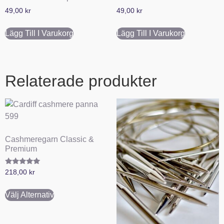
49,00
kr
49,00
kr
Lägg Till I Varukorg
Lägg Till I Varukorg
Relaterade produkter
Cashmeregarn Classic &
Premium
Betygsatt
218,00
kr
5.00
av 5
Välj Alternativ