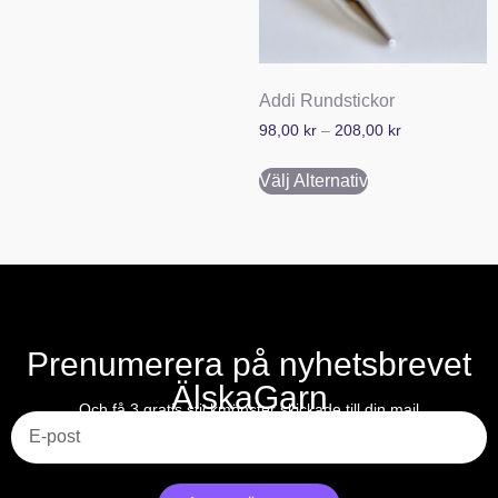
Addi Rundstickor
98,00
kr
–
208,00
kr
Välj Alternativ
Prenumerera på nyhetsbrevet
ÄlskaGarn
E-post
Och få 3 gratis stickmönster skickade till din mail