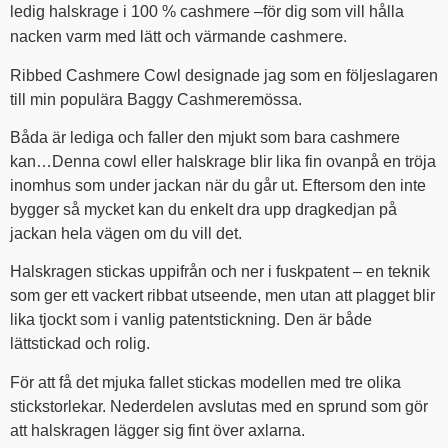
ledig halskrage i 100 % cashmere –för dig som vill hålla
cashmere.
nacken varm med lätt och värmande
Ribbed Cashmere Cowl designade jag som en följeslagaren
till min populära Baggy Cashmeremössa.
Båda är lediga och faller den mjukt som bara cashmere
kan…Denna cowl eller halskrage blir lika fin ovanpå en tröja
inomhus som under jackan när du går ut. Eftersom den inte
bygger så mycket kan du enkelt dra upp dragkedjan på
jackan hela vägen om du vill det.
Halskragen stickas uppifrån och ner i fuskpatent – en teknik
som ger ett vackert ribbat utseende, men utan att plagget blir
lika tjockt som i vanlig patentstickning. Den är både
lättstickad och rolig.
För att få det mjuka fallet stickas modellen med tre olika
stickstorlekar. Nederdelen avslutas med en sprund som gör
att halskragen lägger sig fint över axlarna.