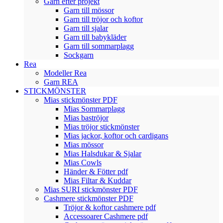
Garn efter projekt
Garn till mössor
Garn till tröjor och koftor
Garn till sjalar
Garn till babykläder
Garn till sommarplagg
Sockgarn
Rea
Modeller Rea
Garn REA
STICKMÖNSTER
Mias stickmönster PDF
Mias Sommarplagg
Mias baströjor
Mias tröjor stickmönster
Mias jackor, koftor och cardigans
Mias mössor
Mias Halsdukar & Sjalar
Mias Cowls
Händer & Fötter pdf
Mias Filtar & Kuddar
Mias SURI stickmönster PDF
Cashmere stickmönster PDF
Tröjor & koftor cashmere pdf
Accessoarer Cashmere pdf