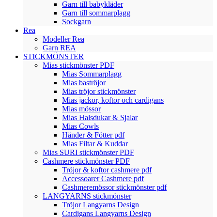
Garn till babykläder
Garn till sommarplagg
Sockgarn
Rea
Modeller Rea
Garn REA
STICKMÖNSTER
Mias stickmönster PDF
Mias Sommarplagg
Mias baströjor
Mias tröjor stickmönster
Mias jackor, koftor och cardigans
Mias mössor
Mias Halsdukar & Sjalar
Mias Cowls
Händer & Fötter pdf
Mias Filtar & Kuddar
Mias SURI stickmönster PDF
Cashmere stickmönster PDF
Tröjor & koftor cashmere pdf
Accessoarer Cashmere pdf
Cashmeremössor stickmönster pdf
LANGYARNS stickmönster
Tröjor Langyarns Design
Cardigans Langyarns Design