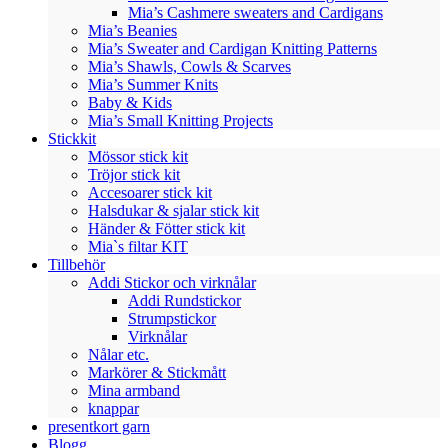
Mia’s Cashmere sweaters and Cardigans
Mia’s Beanies
Mia’s Sweater and Cardigan Knitting Patterns
Mia’s Shawls, Cowls & Scarves
Mia’s Summer Knits
Baby & Kids
Mia’s Small Knitting Projects
Stickkit
Mössor stick kit
Tröjor stick kit
Accesoarer stick kit
Halsdukar & sjalar stick kit
Händer & Fötter stick kit
Mia`s filtar KIT
Tillbehör
Addi Stickor och virknålar
Addi Rundstickor
Strumpstickor
Virknålar
Nålar etc.
Markörer & Stickmått
Mina armband
knappar
presentkort garn
Blogg