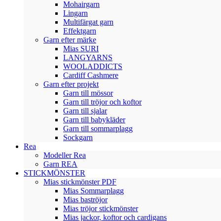
Mohairgarn
Lingarn
Multifärgat garn
Effektgarn
Garn efter märke
Mias SURI
LANGYARNS
WOOLADDICTS
Cardiff Cashmere
Garn efter projekt
Garn till mössor
Garn till tröjor och koftor
Garn till sjalar
Garn till babykläder
Garn till sommarplagg
Sockgarn
Rea
Modeller Rea
Garn REA
STICKMÖNSTER
Mias stickmönster PDF
Mias Sommarplagg
Mias baströjor
Mias tröjor stickmönster
Mias jackor, koftor och cardigans