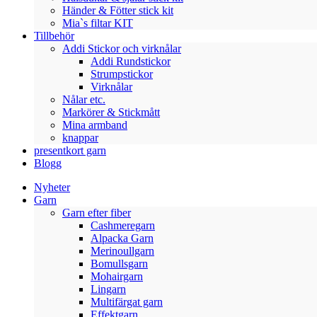
Händer & Fötter stick kit
Mia`s filtar KIT
Tillbehör
Addi Stickor och virknålar
Addi Rundstickor
Strumpstickor
Virknålar
Nålar etc.
Markörer & Stickmått
Mina armband
knappar
presentkort garn
Blogg
Nyheter
Garn
Garn efter fiber
Cashmeregarn
Alpacka Garn
Merinoullgarn
Bomullsgarn
Mohairgarn
Lingarn
Multifärgat garn
Effektgarn