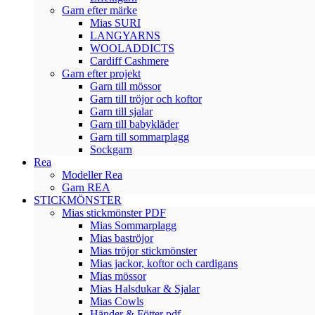
Garn efter märke
Mias SURI
LANGYARNS
WOOLADDICTS
Cardiff Cashmere
Garn efter projekt
Garn till mössor
Garn till tröjor och koftor
Garn till sjalar
Garn till babykläder
Garn till sommarplagg
Sockgarn
Rea
Modeller Rea
Garn REA
STICKMÖNSTER
Mias stickmönster PDF
Mias Sommarplagg
Mias baströjor
Mias tröjor stickmönster
Mias jackor, koftor och cardigans
Mias mössor
Mias Halsdukar & Sjalar
Mias Cowls
Händer & Fötter pdf