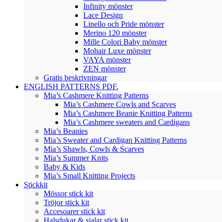
Infinity mönster
Lace Design
Linello och Pride mönster
Merino 120 mönster
Mille Colori Baby mönster
Mohair Luxe mönster
VAYA mönster
ZEN mönster
Gratis beskrivningar
ENGLISH PATTERNS PDF.
Mia’s Cashmere Knitting Patterns
Mia’s Cashmere Cowls and Scarves
Mia’s Cashmere Beanie Knitting Patterns
Mia’s Cashmere sweaters and Cardigans
Mia’s Beanies
Mia’s Sweater and Cardigan Knitting Patterns
Mia’s Shawls, Cowls & Scarves
Mia’s Summer Knits
Baby & Kids
Mia’s Small Knitting Projects
Stickkit
Mössor stick kit
Tröjor stick kit
Accesoarer stick kit
Halsdukar & sjalar stick kit