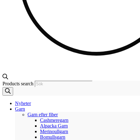
Products search
Nyheter
Garn
Garn efter fiber
Cashmeregarn
Alpacka Garn
Merinoullgarn
Bomullsgarn