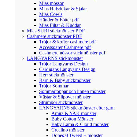
Mias mössor
Mias Halsdukar & Sjalar
Mias Cowls
Händer & Fötter pdf
Mias Filtar & Kuddar
Mias SURI stickmönster PDF
Cashmere stickmönster PDF
Tröjor & koftor cashmere pdf
Accessoarer Cashmere pdf
Cashmeremössor stickmönster pdf
LANGYARNS stickmönster
Tröjor Langyarns Design
Cardigans Langyarns Design
Herr stickmönster
Barn & Baby stickmönster
Tröjor Sommar
Sommartoppar och linnen mönster
Västar & Slipover mönster
Strumpor stickmönster
LANGYARNS stickmönster efter garn
Amira & YAK mönster
Baby Cotton Mönster
Baby Lama & Cloud mönster
Crealino mönster
Donegal Tweed + mönster