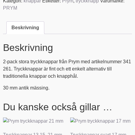
Kategori:
knappar
Etiketter:
Prym
,
tryckknapp
Varumärke:
PRYM
Beskrivning
Beskrivning
2-pack stora tryckknappar från Prym med artikelnummer 341
261. Tryckknappar är fint och ett enkelt alternativ till
traditionella knappar och knapphål.
30 mm antik mässing.
Du kanske också gillar …
Tryckknappar 13,15, 21 mm
Tryckknappar svart 17 mm