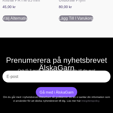
Kiltnål PRYM 65 mm
Ullborste Prym
45,00
kr
80,00
kr
Välj Alternativ
Lägg Till I Varukorg
Prenumerera på nyhetsbrevet
ÄlskaGarn
E-post
Och få 3 gratis stickmönster skickade till din mail
Gå med i ÄlskaGarn
Om du går med i nyhetsbrevet ÄlskaGarn så godkänner du att vi samlar din information som
vi använder för att skicka nyhetsbrevet till dig. Läs mer här
integritetspolicy.