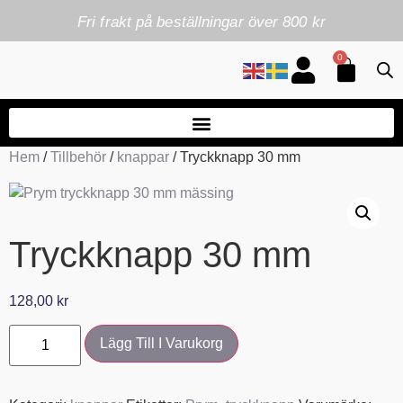
Fri frakt på beställningar över 800 kr
0
Hem
/
Tillbehör
/
knappar
/ Tryckknapp 30 mm
Tryckknapp 30 mm
128,00
kr
Lägg Till I Varukorg