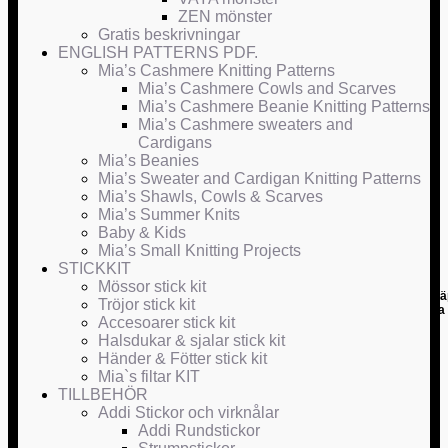
ZEN mönster
Gratis beskrivningar
ENGLISH PATTERNS PDF.
Mia’s Cashmere Knitting Patterns
Mia’s Cashmere Cowls and Scarves
Mia’s Cashmere Beanie Knitting Patterns
Mia’s Cashmere sweaters and
Cardigans
Mia’s Beanies
Mia’s Sweater and Cardigan Knitting Patterns
Mia’s Shawls, Cowls & Scarves
Mia’s Summer Knits
Baby & Kids
Mia’s Small Knitting Projects
STICKKIT
Mössor stick kit
Kolla din skr
Tröjor stick kit
kan ta 
Accesoarer stick kit
Halsdukar & sjalar stick kit
Händer & Fötter stick kit
Mia`s filtar KIT
TILLBEHÖR
Addi Stickor och virknålar
Addi Rundstickor