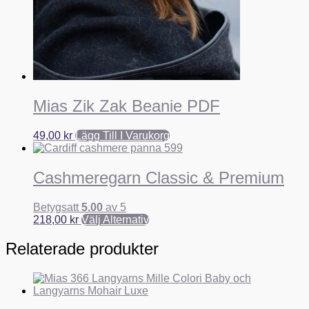
Mias Zik Zak Beanie PDF
49,00
kr
Lägg Till I Varukorg
Cashmeregarn Classic & Premium
Betygsatt
5.00
av 5
218,00
kr
Välj Alternativ
Relaterade produkter