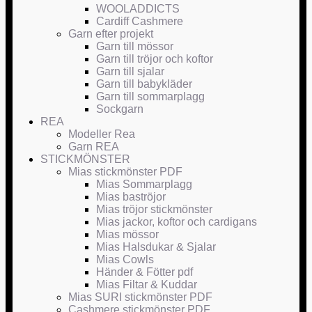
WOOLADDICTS
Cardiff Cashmere
Garn efter projekt
Garn till mössor
Garn till tröjor och koftor
Garn till sjalar
Garn till babykläder
Garn till sommarplagg
Sockgarn
REA
Modeller Rea
Garn REA
STICKMÖNSTER
Mias stickmönster PDF
Mias Sommarplagg
Mias baströjor
Mias tröjor stickmönster
Mias jackor, koftor och cardigans
Mias mössor
Mias Halsdukar & Sjalar
Mias Cowls
Händer & Fötter pdf
Mias Filtar & Kuddar
Mias SURI stickmönster PDF
Cashmere stickmönster PDF