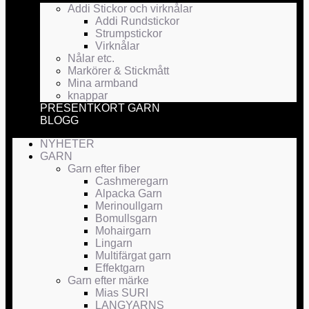
Addi Stickor och virknålar
Addi Rundstickor
Strumpstickor
Virknålar
Nålar etc.
Markörer & Stickmått
Mina armband
knappar
PRESENTKORT GARN
BLOGG
NYHETER
GARN
Garn efter fiber
Cashmeregarn
Alpacka Garn
Merinoullgarn
Bomullsgarn
Mohairgarn
Lingarn
Multifärgat garn
Effektgarn
Garn efter märke
Mias SURI
LANGYARNS