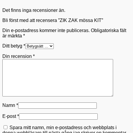
Det finns inga recensioner än.
Bli först med att recensera ”ZIK ZAK mössa KIT”
Din e-postadress kommer inte publiceras.
Obligatoriska fält
är märkta
*
Ditt betyg
*
Din recension
*
Namn
*
E-post
*
Spara mitt namn, min e-postadress och webbplats i
denna webbläsare till nästa gång jag skriver en kommentar.