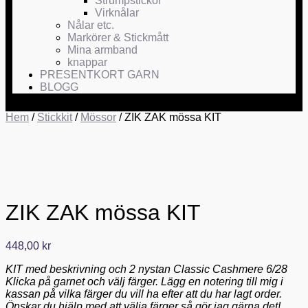
Strumpstickor
Virknålar
Nålar etc.
Markörer & Stickmått
Mina armband
knappar
PRESENTKORT GARN
BLOGG
Hem
/
Stickkit
/
Mössor
/ ZIK ZAK mössa KIT
ZIK ZAK mössa KIT
448,00
kr
KIT med beskrivning och 2 nystan Classic Cashmere 6/28
Klicka på garnet och välj färger. Lägg en notering till mig i
kassan på vilka färger du vill ha efter att du har lagt order.
Önskar du hjälp med att välja färger så gör jag gärna det!