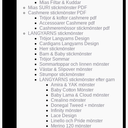
Mias Filtar & Kuddar
Mias SURI stickmönster PDF
Cashmere stickmönster PDF
Tröjor & koftor cashmere pdf
Accessoarer Cashmere pdf
Cashmeremössor stickmönster pdf
LANGYARNS stickmönster
Tröjor Langyarns Design
Cardigans Langyarns Design
Herr stickmönster
Barn & Baby stickmönster
Tröjor Sommar
Sommartoppar och linnen mönster
Västar & Slipover mönster
Strumpor stickmönster
LANGYARNS stickmönster efter garn
Amira & YAK mönster
Baby Cotton Mönster
Baby Lama & Cloud mönster
Crealino mönster
Donegal Tweed + mönster
Infinity mönster
Lace Design
Linello och Pride mönster
Merino 120 mönster