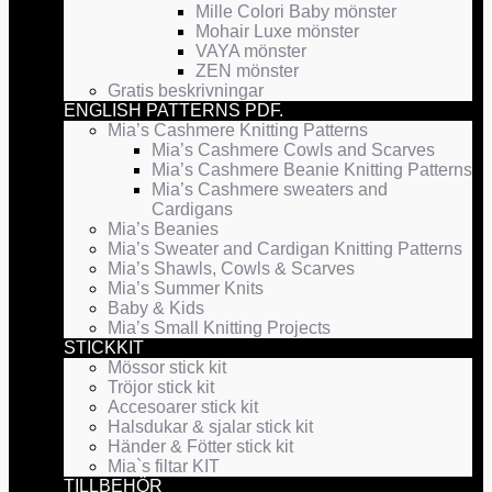
Mille Colori Baby mönster
Mohair Luxe mönster
VAYA mönster
ZEN mönster
Gratis beskrivningar
ENGLISH PATTERNS PDF.
Mia’s Cashmere Knitting Patterns
Mia’s Cashmere Cowls and Scarves
Mia’s Cashmere Beanie Knitting Patterns
Mia’s Cashmere sweaters and
Cardigans
Mia’s Beanies
Mia’s Sweater and Cardigan Knitting Patterns
Mia’s Shawls, Cowls & Scarves
Mia’s Summer Knits
Baby & Kids
Mia’s Small Knitting Projects
STICKKIT
Mössor stick kit
Tröjor stick kit
Accesoarer stick kit
Halsdukar & sjalar stick kit
Händer & Fötter stick kit
Mia`s filtar KIT
TILLBEHÖR