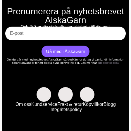
Prenumerera på nyhetsbrevet
ÄlskaGarn
E-post
Och få 3 gratis stickmönster skickade till din mail
Gå med i ÄlskaGarn
Om du går med i nyhetsbrevet ÄlskaGarn så godkänner du att vi samlar din information
som vi använder för att skicka nyhetsbrevet till dig. Läs mer här
integritetspolicy.
Om oss
Kundservice
Frakt & retur
Köpvillkor
Blogg
integritetspolicy