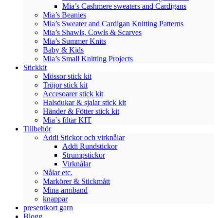
Mia’s Cashmere sweaters and Cardigans
Mia’s Beanies
Mia’s Sweater and Cardigan Knitting Patterns
Mia’s Shawls, Cowls & Scarves
Mia’s Summer Knits
Baby & Kids
Mia’s Small Knitting Projects
Stickkit
Mössor stick kit
Tröjor stick kit
Accesoarer stick kit
Halsdukar & sjalar stick kit
Händer & Fötter stick kit
Mia`s filtar KIT
Tillbehör
Addi Stickor och virknålar
Addi Rundstickor
Strumpstickor
Virknålar
Nålar etc.
Markörer & Stickmått
Mina armband
knappar
presentkort garn
Blogg