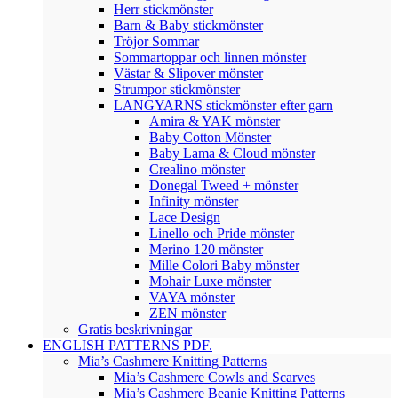
Herr stickmönster
Barn & Baby stickmönster
Tröjor Sommar
Sommartoppar och linnen mönster
Västar & Slipover mönster
Strumpor stickmönster
LANGYARNS stickmönster efter garn
Amira & YAK mönster
Baby Cotton Mönster
Baby Lama & Cloud mönster
Crealino mönster
Donegal Tweed + mönster
Infinity mönster
Lace Design
Linello och Pride mönster
Merino 120 mönster
Mille Colori Baby mönster
Mohair Luxe mönster
VAYA mönster
ZEN mönster
Gratis beskrivningar
ENGLISH PATTERNS PDF.
Mia’s Cashmere Knitting Patterns
Mia’s Cashmere Cowls and Scarves
Mia’s Cashmere Beanie Knitting Patterns