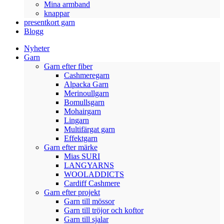
Mina armband
knappar
presentkort garn
Blogg
Nyheter
Garn
Garn efter fiber
Cashmeregarn
Alpacka Garn
Merinoullgarn
Bomullsgarn
Mohairgarn
Lingarn
Multifärgat garn
Effektgarn
Garn efter märke
Mias SURI
LANGYARNS
WOOLADDICTS
Cardiff Cashmere
Garn efter projekt
Garn till mössor
Garn till tröjor och koftor
Garn till sjalar