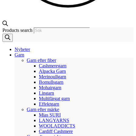
Products search
Nyheter
Garn
Garn efter fiber
Cashmeregarn
Alpacka Garn
Merinoullgarn
Bomullsgarn
Mohairgarn
Lingarn
Multifärgat garn
Effektgarn
Garn efter märke
Mias SURI
LANGYARNS
WOOLADDICTS
Cardiff Cashmere