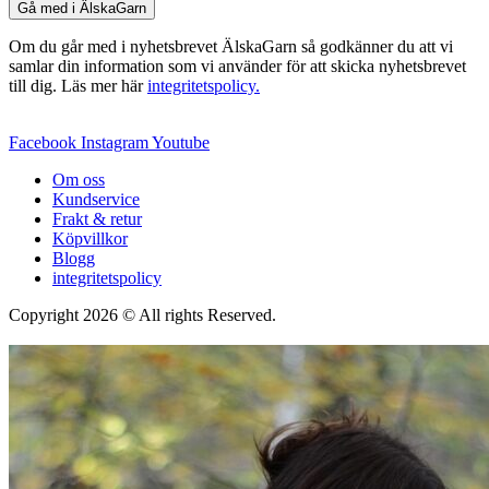
Gå med i ÄlskaGarn
Om du går med i nyhetsbrevet ÄlskaGarn så godkänner du att vi
samlar din information som vi använder för att skicka nyhetsbrevet
till dig. Läs mer här
integritetspolicy.
Facebook
Instagram
Youtube
Om oss
Kundservice
Frakt & retur
Köpvillkor
Blogg
integritetspolicy
Copyright 2026 © All rights Reserved.
Wordpress Woocommerce
Webbutik Skapad Av Webbyrå Interwebsite