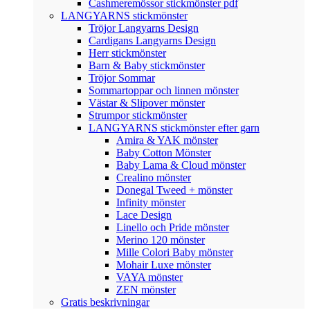
Cashmeremössor stickmönster pdf
LANGYARNS stickmönster
Tröjor Langyarns Design
Cardigans Langyarns Design
Herr stickmönster
Barn & Baby stickmönster
Tröjor Sommar
Sommartoppar och linnen mönster
Västar & Slipover mönster
Strumpor stickmönster
LANGYARNS stickmönster efter garn
Amira & YAK mönster
Baby Cotton Mönster
Baby Lama & Cloud mönster
Crealino mönster
Donegal Tweed + mönster
Infinity mönster
Lace Design
Linello och Pride mönster
Merino 120 mönster
Mille Colori Baby mönster
Mohair Luxe mönster
VAYA mönster
ZEN mönster
Gratis beskrivningar