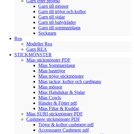
Garn efter projekt
Garn till mössor
Garn till tröjor och koftor
Garn till sjalar
Garn till babykläder
Garn till sommarplagg
Sockgarn
Rea
Modeller Rea
Garn REA
STICKMÖNSTER
Mias stickmönster PDF
Mias Sommarplagg
Mias baströjor
Mias tröjor stickmönster
Mias jackor, koftor och cardigans
Mias mössor
Mias Halsdukar & Sjalar
Mias Cowls
Händer & Fötter pdf
Mias Filtar & Kuddar
Mias SURI stickmönster PDF
Cashmere stickmönster PDF
Tröjor & koftor cashmere pdf
Accessoarer Cashmere pdf