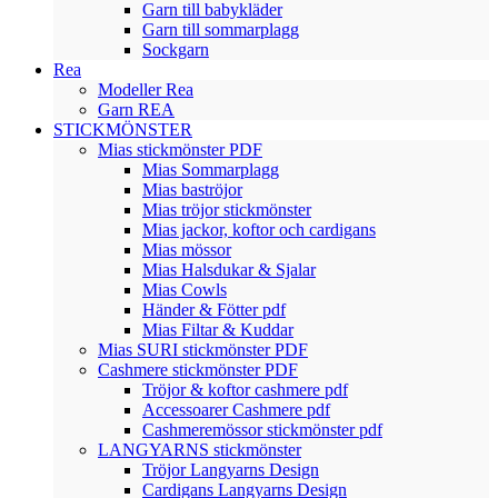
Garn till babykläder
Garn till sommarplagg
Sockgarn
Rea
Modeller Rea
Garn REA
STICKMÖNSTER
Mias stickmönster PDF
Mias Sommarplagg
Mias baströjor
Mias tröjor stickmönster
Mias jackor, koftor och cardigans
Mias mössor
Mias Halsdukar & Sjalar
Mias Cowls
Händer & Fötter pdf
Mias Filtar & Kuddar
Mias SURI stickmönster PDF
Cashmere stickmönster PDF
Tröjor & koftor cashmere pdf
Accessoarer Cashmere pdf
Cashmeremössor stickmönster pdf
LANGYARNS stickmönster
Tröjor Langyarns Design
Cardigans Langyarns Design