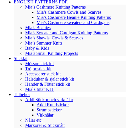
ENGLISH PATTERNS PDF.
Mia’s Cashmere Knitting Patterns
Mia’s Cashmere Cowls and Scarves
Mia’s Cashmere Beanie Knitting Patterns
Mia’s Cashmere sweaters and Cardigans
Mia’s Beanies
Mia’s Sweater and Cardigan Knitting Patterns
Mia’s Shawls, Cowls & Scarves
Mia’s Summer Knits
Baby & Kids
Mia’s Small Knitting Projects
Stickkit
Mössor stick kit
Tröjor stick kit
Accesoarer stick kit
Halsdukar & sjalar stick kit
Händer & Fötter stick kit
Mia`s filtar KIT
Tillbehör
Addi Stickor och virknålar
Addi Rundstickor
Strumpstickor
Virknålar
Nålar etc.
Markörer & Stickmått