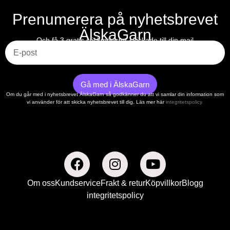
Prenumerera på nyhetsbrevet
ÄlskaGarn
E-post
Och få 3 gratis stickmönster skickade till din mail
Gå med i ÄlskaGarn
Om du går med i nyhetsbrevet ÄlskaGarn så godkänner du att vi samlar din information som
vi använder för att skicka nyhetsbrevet till dig. Läs mer här
integritetspolicy.
Om oss
Kundservice
Frakt & retur
Köpvillkor
Blogg
integritetspolicy