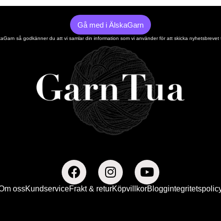
Gå med i ÄlskaGarn
Garn så godkänner du att vi samlar din information som vi använder för att skicka nyhetsbrevet t
Om oss
Kundservice
Frakt & retur
Köpvillkor
Blogg
integritetspolic