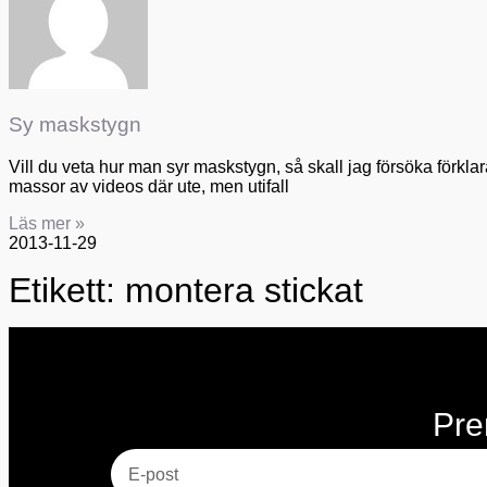
Sy maskstygn
Vill du veta hur man syr maskstygn, så skall jag försöka förklara
massor av videos där ute, men utifall
Läs mer »
2013-11-29
Etikett: montera stickat
Pre
E-post