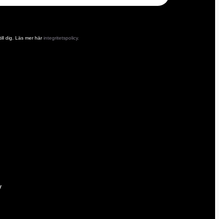
ill dig. Läs mer här
integritetspolicy.
y