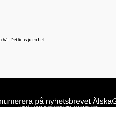
 här. Det finns ju en hel
numerera på nyhetsbrevet Älska
Och få 3 gratis stickmönster skickade till din mail