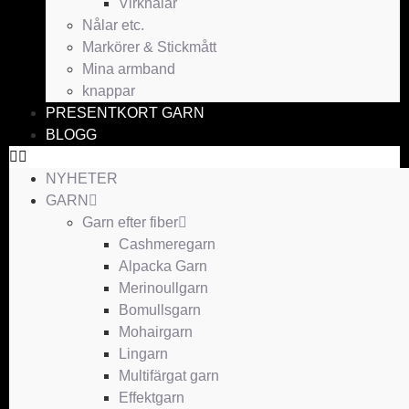
Virknålar
Nålar etc.
Markörer & Stickmått
Mina armband
knappar
PRESENTKORT GARN
BLOGG
NYHETER
GARN
Garn efter fiber
Cashmeregarn
Alpacka Garn
Merinoullgarn
Bomullsgarn
Mohairgarn
Lingarn
Multifärgat garn
Effektgarn