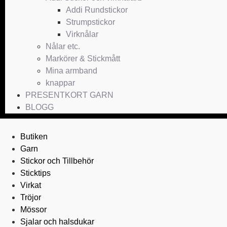
Addi Rundstickor
Strumpstickor
Virknålar
Nålar etc.
Markörer & Stickmått
Mina armband
knappar
PRESENTKORT GARN
BLOGG
Butiken
Garn
Stickor och Tillbehör
Sticktips
Virkat
Tröjor
Mössor
Sjalar och halsdukar