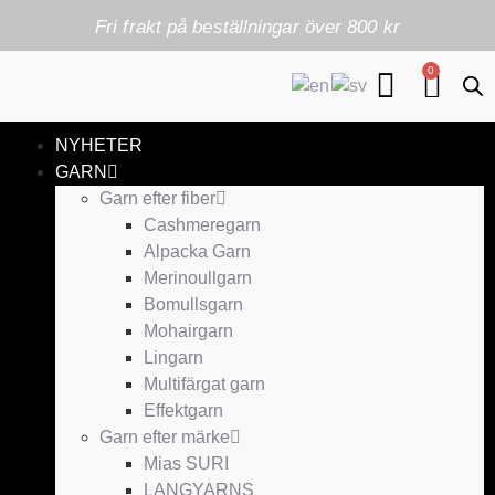
Fri frakt på beställningar över 800 kr
0
NYHETER
GARN
Garn efter fiber
Cashmeregarn
Alpacka Garn
Merinoullgarn
Bomullsgarn
Mohairgarn
Lingarn
Multifärgat garn
Effektgarn
Garn efter märke
Mias SURI
LANGYARNS