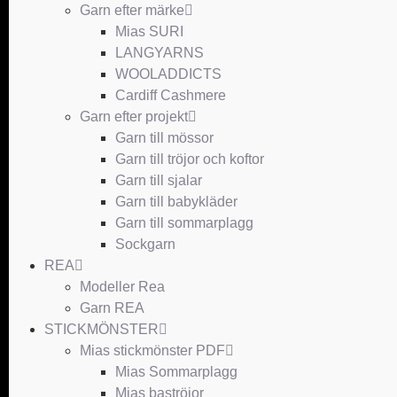
Garn efter märke
Mias SURI
LANGYARNS
WOOLADDICTS
Cardiff Cashmere
Garn efter projekt
Garn till mössor
Garn till tröjor och koftor
Garn till sjalar
Garn till babykläder
Garn till sommarplagg
Sockgarn
REA
Modeller Rea
Garn REA
STICKMÖNSTER
Mias stickmönster PDF
Mias Sommarplagg
Mias baströjor