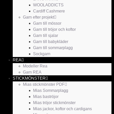
WOOLADDICTS
Cardiff Cashmere
Garn efter projekt
Garn till mössor
Garn till tröjor och koftor
Garn till sjalar
Garn till babykläder
Garn till sommarplagg
Sockgarn
REA
Modeller Rea
Garn REA
STICKMÖNSTER
Mias stickmönster PDF
Mias Sommarplagg
Mias baströjor
Mias tröjor stickmönster
Mias jackor, koftor och cardigans