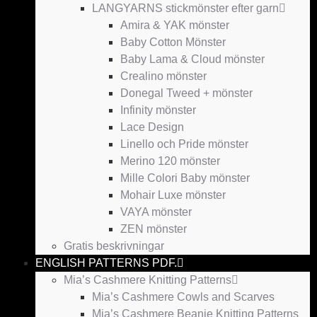
LANGYARNS stickmönster efter garn
Amira & YAK mönster
Baby Cotton Mönster
Baby Lama & Cloud mönster
Crealino mönster
Donegal Tweed + mönster
Infinity mönster
Lace Design
Linello och Pride mönster
Merino 120 mönster
Mille Colori Baby mönster
Mohair Luxe mönster
VAYA mönster
ZEN mönster
Gratis beskrivningar
ENGLISH PATTERNS PDF.
Mia’s Cashmere Knitting Patterns
Mia’s Cashmere Cowls and Scarves
Mia’s Cashmere Beanie Knitting Patterns