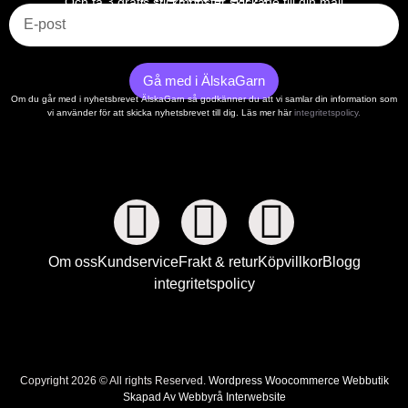
Och få 3 gratis stickmönster skickade till din mail
Gå med i ÄlskaGarn
Om du går med i nyhetsbrevet ÄlskaGarn så godkänner du att vi samlar din information som
vi använder för att skicka nyhetsbrevet till dig. Läs mer här
integritetspolicy.
Om oss
Kundservice
Frakt & retur
Köpvillkor
Blogg
integritetspolicy
Copyright 2026 © All rights Reserved.
Wordpress Woocommerce Webbutik
Skapad Av Webbyrå Interwebsite