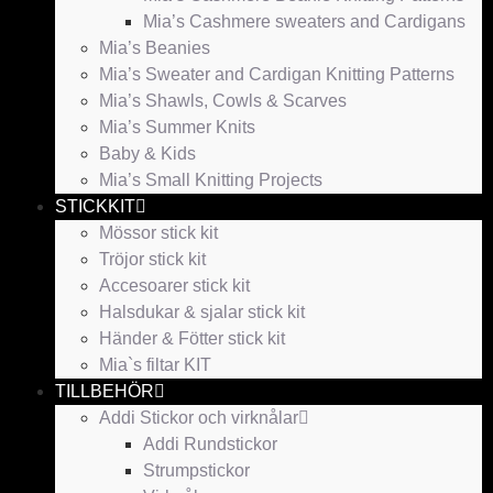
Mia’s Cashmere sweaters and Cardigans
Mia’s Beanies
Mia’s Sweater and Cardigan Knitting Patterns
Mia’s Shawls, Cowls & Scarves
Mia’s Summer Knits
Baby & Kids
Mia’s Small Knitting Projects
STICKKIT
Mössor stick kit
Tröjor stick kit
Accesoarer stick kit
Halsdukar & sjalar stick kit
Händer & Fötter stick kit
Mia`s filtar KIT
TILLBEHÖR
Addi Stickor och virknålar
Addi Rundstickor
Strumpstickor