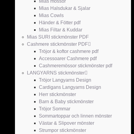
Mias mössor
Mias Halsdukar & Sjalar
Mias Cowls
Händer & Fötter pdf
Mias Filtar & Kuddar
Mias SURI stickmönster PDF
Cashmere stickmönster PDF
Tröjor & koftor cashmere pdf
Accessoarer Cashmere pdf
Cashmeremössor stickmönster pdf
LANGYARNS stickmönster
Tröjor Langyarns Design
Cardigans Langyarns Design
Herr stickmönster
Barn & Baby stickmönster
Tröjor Sommar
Sommartoppar och linnen mönster
Västar & Slipover mönster
Strumpor stickmönster