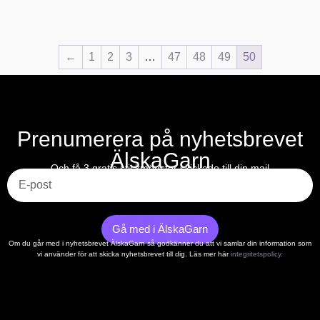
←
1
2
3
…
47
48
49
50
Prenumerera på nyhetsbrevet
ÄlskaGarn
E-post
Och få 3 gratis stickmönster skickade till din mail
Gå med i ÄlskaGarn
Om du går med i nyhetsbrevet ÄlskaGarn så godkänner du att vi samlar din information som
vi använder för att skicka nyhetsbrevet till dig. Läs mer här
integritetspolicy.