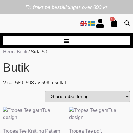
Fri frakt på beställningar över 800 kr
0
Hem
/
Butik
/ Sida 50
Butik
Visar 589–598 av 598 resultat
Tropea Tee Knitting Pattern
Tropea Tee pdf.