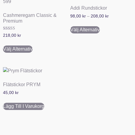
Addi Rundstickor
Cashmeregarn Classic &
98,00
kr
–
208,00
kr
Premium
Välj Alternativ
Betygsatt
218,00
kr
5.00
av 5
Välj Alternativ
Flätstickor PRYM
45,00
kr
Lägg Till I Varukorg