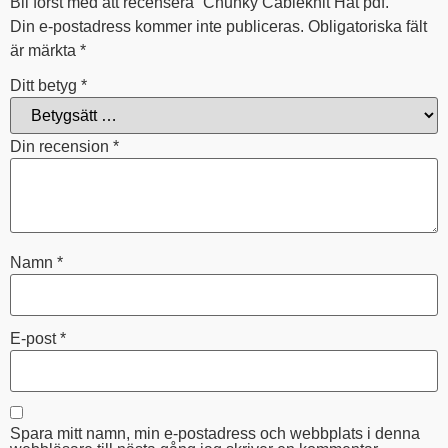
Bli först med att recensera ”Chunky Cableknit Hat pdf.”
Din e-postadress kommer inte publiceras.
Obligatoriska fält
är märkta
*
Ditt betyg
*
Din recension
*
Namn
*
E-post
*
Spara mitt namn, min e-postadress och webbplats i denna