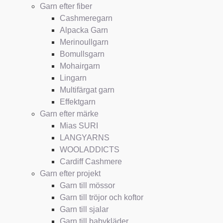
Garn efter fiber
Cashmeregarn
Alpacka Garn
Merinoullgarn
Bomullsgarn
Mohairgarn
Lingarn
Multifärgat garn
Effektgarn
Garn efter märke
Mias SURI
LANGYARNS
WOOLADDICTS
Cardiff Cashmere
Garn efter projekt
Garn till mössor
Garn till tröjor och koftor
Garn till sjalar
Garn till babykläder