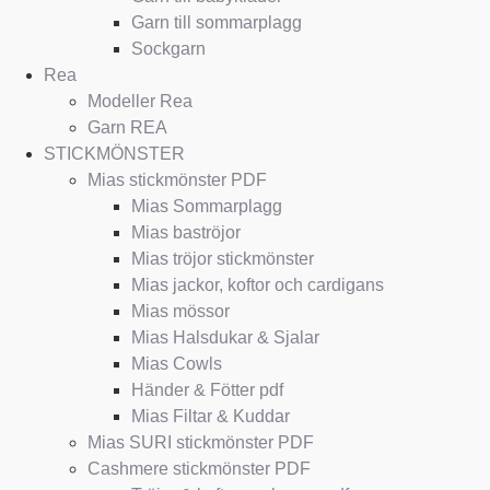
Garn till sommarplagg
Sockgarn
Rea
Modeller Rea
Garn REA
STICKMÖNSTER
Mias stickmönster PDF
Mias Sommarplagg
Mias baströjor
Mias tröjor stickmönster
Mias jackor, koftor och cardigans
Mias mössor
Mias Halsdukar & Sjalar
Mias Cowls
Händer & Fötter pdf
Mias Filtar & Kuddar
Mias SURI stickmönster PDF
Cashmere stickmönster PDF