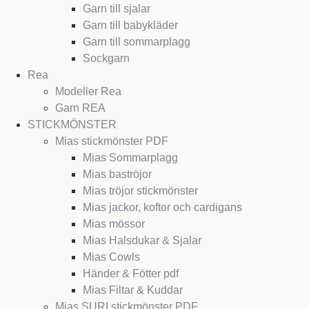
Garn till sjalar
Garn till babykläder
Garn till sommarplagg
Sockgarn
Rea
Modeller Rea
Garn REA
STICKMÖNSTER
Mias stickmönster PDF
Mias Sommarplagg
Mias baströjor
Mias tröjor stickmönster
Mias jackor, koftor och cardigans
Mias mössor
Mias Halsdukar & Sjalar
Mias Cowls
Händer & Fötter pdf
Mias Filtar & Kuddar
Mias SURI stickmönster PDF