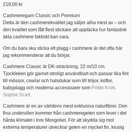
5.00
av 5
218,00
kr
baserat på
kundrecensioner
Cashmeregarn Classic och Premium
Detta är den cashmerekvalitet jag säljer allra mest av – och
den kvalitet som fått flest stickare att upptäcka hur fantastisk
äkta cashmere faktiskt kan vara.
Om du bara ska sticka ett plagg i cashmere är det ofta här
jag rekommenderar att du börjar.
Cashmere Classic är DK-sträckning. 22 m/10 cm.
Tjockleken gör garnet otroligt användbart och passar lika fint
till mössor, cowlar och halsdukar som till tröjor, koftor,
babyplagg och moderna accessoarer som
Petite Knits
Sophie Scarf.
Cashmere är en av världens mest exklusiva naturfibrer. Den
fina underullen kommer från cashmeregeten som lever i det
hårda klimatet i Inre Mongoliet. För att skydda sig mot
extrema temperaturer utvecklar geten en mycket fin, krusig