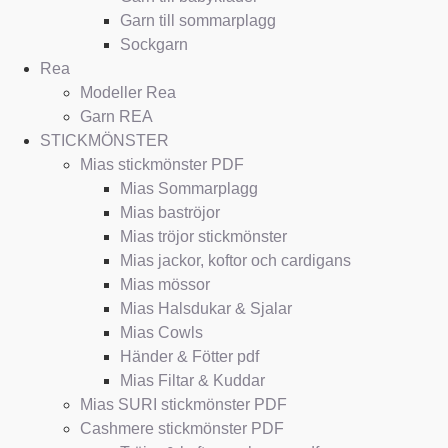
Garn till sommarplagg
Sockgarn
Rea
Modeller Rea
Garn REA
STICKMÖNSTER
Mias stickmönster PDF
Mias Sommarplagg
Mias baströjor
Mias tröjor stickmönster
Mias jackor, koftor och cardigans
Mias mössor
Mias Halsdukar & Sjalar
Mias Cowls
Händer & Fötter pdf
Mias Filtar & Kuddar
Mias SURI stickmönster PDF
Cashmere stickmönster PDF