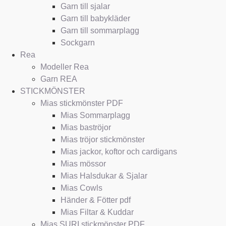
Garn till sjalar
Garn till babykläder
Garn till sommarplagg
Sockgarn
Rea
Modeller Rea
Garn REA
STICKMÖNSTER
Mias stickmönster PDF
Mias Sommarplagg
Mias baströjor
Mias tröjor stickmönster
Mias jackor, koftor och cardigans
Mias mössor
Mias Halsdukar & Sjalar
Mias Cowls
Händer & Fötter pdf
Mias Filtar & Kuddar
Mias SURI stickmönster PDF