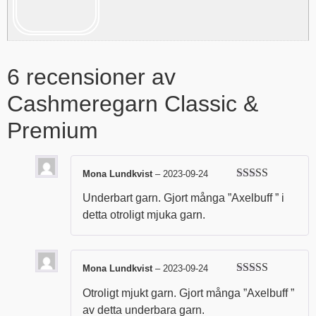
6 recensioner av
Cashmeregarn Classic &
Premium
Mona Lundkvist
–
2023-09-24
Betygsatt
5
Underbart garn. Gjort många ”Axelbuff ” i
av 5
detta otroligt mjuka garn.
Mona Lundkvist
–
2023-09-24
Betygsatt
5
Otroligt mjukt garn. Gjort många ”Axelbuff ”
av 5
av detta underbara garn.