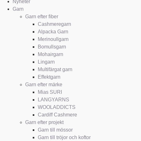
Nyheter
Garn
Garn efter fiber
Cashmeregarn
Alpacka Garn
Merinoullgarn
Bomullsgarn
Mohairgarn
Lingarn
Multifärgat garn
Effektgarn
Garn efter märke
Mias SURI
LANGYARNS
WOOLADDICTS
Cardiff Cashmere
Garn efter projekt
Garn till mössor
Garn till tröjor och koftor