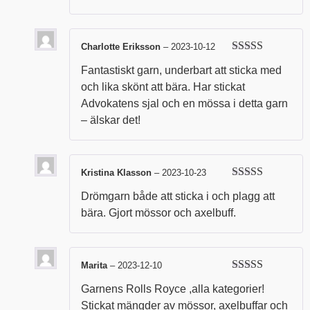
Charlotte Eriksson
–
2023-10-12
Betygsatt
5
Fantastiskt garn, underbart att sticka med
av 5
och lika skönt att bära. Har stickat
Advokatens sjal och en mössa i detta garn
– älskar det!
Kristina Klasson
–
2023-10-23
Betygsatt
5
Drömgarn både att sticka i och plagg att
av 5
bära. Gjort mössor och axelbuff.
Marita
–
2023-12-10
Betygsatt
5
Garnens Rolls Royce ,alla kategorier!
av 5
Stickat mängder av mössor, axelbuffar och