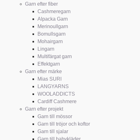
Garn efter fiber
Cashmeregarn
Alpacka Garn
Merinoullgarn
Bomullsgarn
Mohairgarn
Lingarn
Multifärgat garn
Effektgarn
Garn efter märke
Mias SURI
LANGYARNS
WOOLADDICTS
Cardiff Cashmere
Garn efter projekt
Garn till mössor
Garn till tröjor och koftor
Garn till sjalar
Garn till babykläder