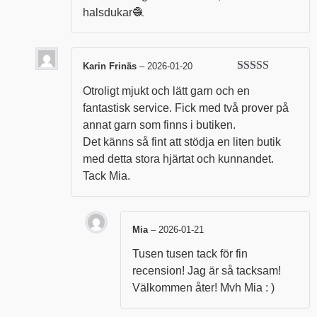
halsdukar🧶
Karin Frinäs
–
2026-01-20
Betygsatt
5
Otroligt mjukt och lätt garn och en
av 5
fantastisk service. Fick med två prover på
annat garn som finns i butiken.
Det känns så fint att stödja en liten butik
med detta stora hjärtat och kunnandet.
Tack Mia.
Mia
–
2026-01-21
Tusen tusen tack för fin
recension! Jag är så tacksam!
Välkommen åter! Mvh Mia : )