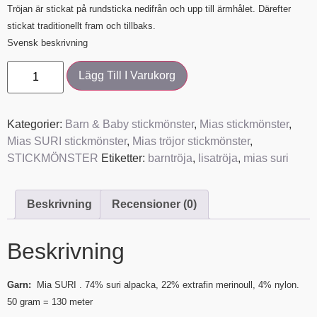
Tröjan är stickat på rundsticka nedifrån och upp till ärmhålet. Därefter
stickat traditionellt fram och tillbaks.
Svensk beskrivning
Lägg Till I Varukorg
Kategorier:
Barn & Baby stickmönster
,
Mias stickmönster
,
Mias SURI stickmönster
,
Mias tröjor stickmönster
,
STICKMÖNSTER
Etiketter:
barntröja
,
lisatröja
,
mias suri
Beskrivning
Recensioner (0)
Beskrivning
Garn:
Mia SURI . 74% suri alpacka, 22% extrafin merinoull, 4% nylon.
50 gram = 130 meter