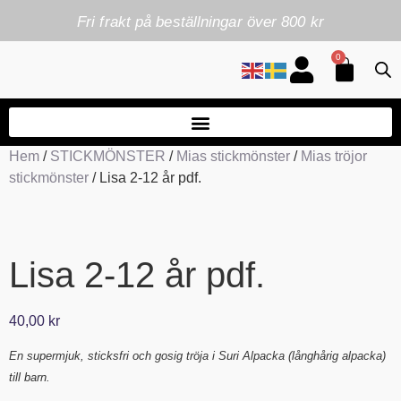
Fri frakt på beställningar över 800 kr
0
Hem
/
STICKMÖNSTER
/
Mias stickmönster
/
Mias tröjor
stickmönster
/ Lisa 2-12 år pdf.
Lisa 2-12 år pdf.
40,00
kr
En supermjuk, sticksfri och gosig tröja i Suri Alpacka (långhårig alpacka)
till barn.