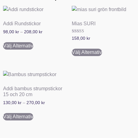
Addi Rundstickor
Mias SURI
98,00
kr
–
208,00
kr
Betygsatt
158,00
kr
5.00
av 5
Välj Alternativ
Välj Alternativ
Addi bambus strumpstickor
15 och 20 cm
130,00
kr
–
270,00
kr
Välj Alternativ