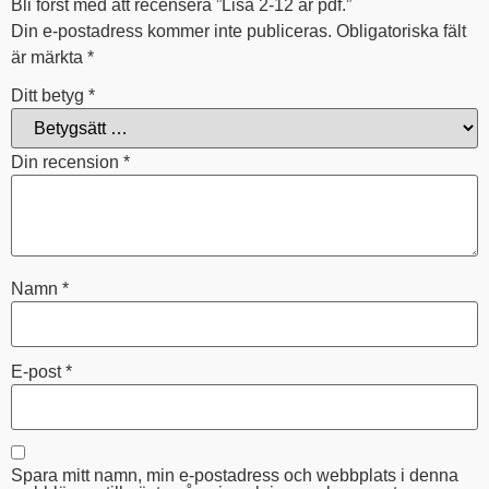
Bli först med att recensera ”Lisa 2-12 år pdf.”
Din e-postadress kommer inte publiceras.
Obligatoriska fält
är märkta
*
Ditt betyg
*
Din recension
*
Namn
*
E-post
*
Spara mitt namn, min e-postadress och webbplats i denna