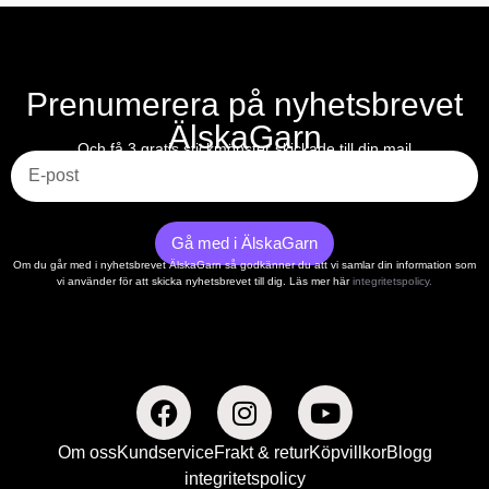
Prenumerera på nyhetsbrevet
ÄlskaGarn
E-post
Och få 3 gratis stickmönster skickade till din mail
Gå med i ÄlskaGarn
Om du går med i nyhetsbrevet ÄlskaGarn så godkänner du att vi samlar din information som
vi använder för att skicka nyhetsbrevet till dig. Läs mer här
integritetspolicy.
Om oss
Kundservice
Frakt & retur
Köpvillkor
Blogg
integritetspolicy