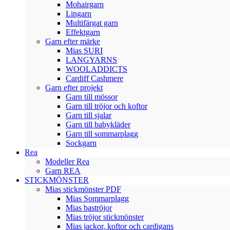
Mohairgarn
Lingarn
Multifärgat garn
Effektgarn
Garn efter märke
Mias SURI
LANGYARNS
WOOLADDICTS
Cardiff Cashmere
Garn efter projekt
Garn till mössor
Garn till tröjor och koftor
Garn till sjalar
Garn till babykläder
Garn till sommarplagg
Sockgarn
Rea
Modeller Rea
Garn REA
STICKMÖNSTER
Mias stickmönster PDF
Mias Sommarplagg
Mias baströjor
Mias tröjor stickmönster
Mias jackor, koftor och cardigans