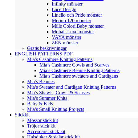
Infinity mönster
Lace Design
Linello och Pride mönster
Merino 120 mönster
Mille Colori Baby mönster
Mohair Luxe mönster
VAYA mönster
ZEN mönster
Gratis beskrivningar
ENGLISH PATTERNS PDF.
Mia’s Cashmere Knitting Patterns
Mia’s Cashmere Cowls and Scarves
Mia’s Cashmere Beanie Knitting Patterns
Mia’s Cashmere sweaters and Cardigans
Mia’s Beanies
Mia’s Sweater and Cardigan Knitting Patterns
Mia’s Shawls, Cowls & Scarves
Mia’s Summer Knits
Baby & Kids
Mia’s Small Knitting Projects
Stickkit
Mössor stick kit
Tröjor stick kit
Accesoarer stick kit
Halsdukar & sjalar stick kit