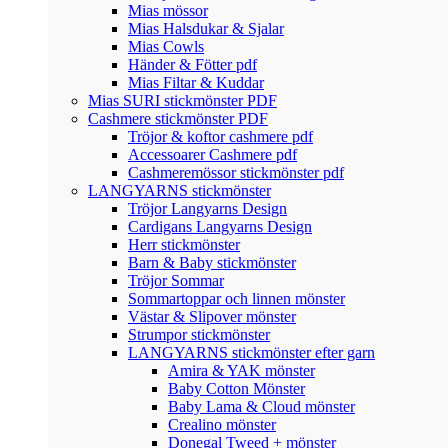
Mias mössor
Mias Halsdukar & Sjalar
Mias Cowls
Händer & Fötter pdf
Mias Filtar & Kuddar
Mias SURI stickmönster PDF
Cashmere stickmönster PDF
Tröjor & koftor cashmere pdf
Accessoarer Cashmere pdf
Cashmeremössor stickmönster pdf
LANGYARNS stickmönster
Tröjor Langyarns Design
Cardigans Langyarns Design
Herr stickmönster
Barn & Baby stickmönster
Tröjor Sommar
Sommartoppar och linnen mönster
Västar & Slipover mönster
Strumpor stickmönster
LANGYARNS stickmönster efter garn
Amira & YAK mönster
Baby Cotton Mönster
Baby Lama & Cloud mönster
Crealino mönster
Donegal Tweed + mönster