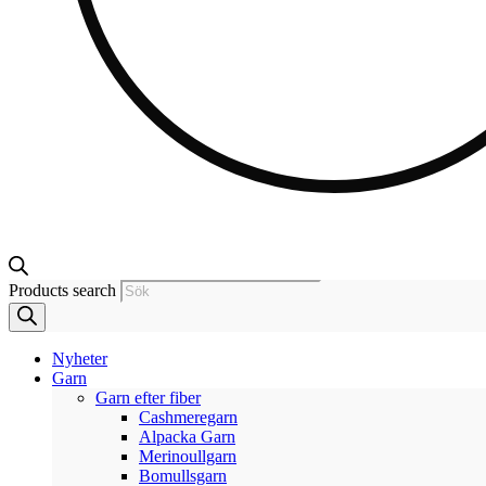
Products search
Nyheter
Garn
Garn efter fiber
Cashmeregarn
Alpacka Garn
Merinoullgarn
Bomullsgarn