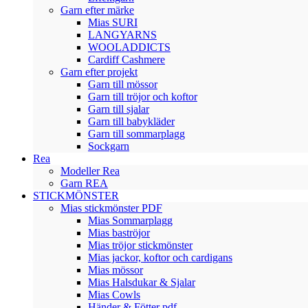
Garn efter märke
Mias SURI
LANGYARNS
WOOLADDICTS
Cardiff Cashmere
Garn efter projekt
Garn till mössor
Garn till tröjor och koftor
Garn till sjalar
Garn till babykläder
Garn till sommarplagg
Sockgarn
Rea
Modeller Rea
Garn REA
STICKMÖNSTER
Mias stickmönster PDF
Mias Sommarplagg
Mias baströjor
Mias tröjor stickmönster
Mias jackor, koftor och cardigans
Mias mössor
Mias Halsdukar & Sjalar
Mias Cowls
Händer & Fötter pdf