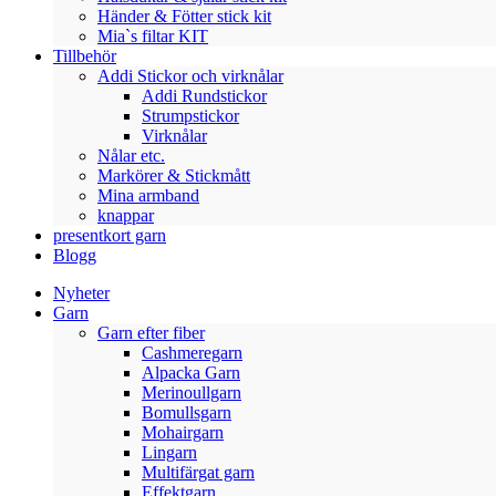
Händer & Fötter stick kit
Mia`s filtar KIT
Tillbehör
Addi Stickor och virknålar
Addi Rundstickor
Strumpstickor
Virknålar
Nålar etc.
Markörer & Stickmått
Mina armband
knappar
presentkort garn
Blogg
Nyheter
Garn
Garn efter fiber
Cashmeregarn
Alpacka Garn
Merinoullgarn
Bomullsgarn
Mohairgarn
Lingarn
Multifärgat garn
Effektgarn