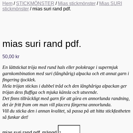
Hem
/
STICKMÖNSTER
/
Mias stickmönster
/
Mias SURI
stickmönster
/ mias suri rand pdf.
mias suri rand pdf.
50,00
kr
En lättstickat tröja med rund hals eller polokrage i supermjuk
garnkombination med suri (långhårig) alpacka och ett annat garn i
fingering tjocklek.
Hela tröjan stickas i dubbel tråd och den långhåriga alpackan ger
tröjan dess fluffiga och mjuka känsla och utseende.
Det finns tillräckligt med garn för att göra en annorlunda randning,
det är fritt fram om man vill placera färgerna annorlunda.
Vill du sticka den i annan kvalitet, så passa på att hitta stickfastheten
så funkar det!
mias suri rand pdf. mängd