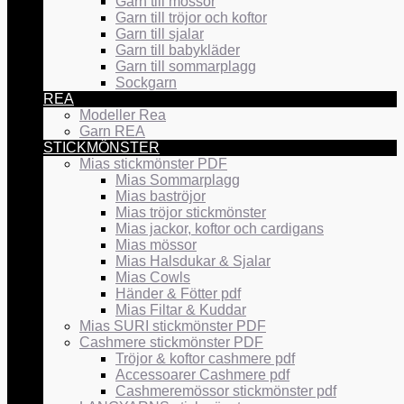
Garn till mössor
Garn till tröjor och koftor
Garn till sjalar
Garn till babykläder
Garn till sommarplagg
Sockgarn
REA
Modeller Rea
Garn REA
STICKMÖNSTER
Mias stickmönster PDF
Mias Sommarplagg
Mias baströjor
Mias tröjor stickmönster
Mias jackor, koftor och cardigans
Mias mössor
Mias Halsdukar & Sjalar
Mias Cowls
Händer & Fötter pdf
Mias Filtar & Kuddar
Mias SURI stickmönster PDF
Cashmere stickmönster PDF
Tröjor & koftor cashmere pdf
Accessoarer Cashmere pdf
Cashmeremössor stickmönster pdf