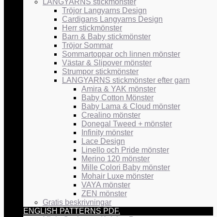
LANGYARNS stickmönster
Tröjor Langyarns Design
Cardigans Langyarns Design
Herr stickmönster
Barn & Baby stickmönster
Tröjor Sommar
Sommartoppar och linnen mönster
Västar & Slipover mönster
Strumpor stickmönster
LANGYARNS stickmönster efter garn
Amira & YAK mönster
Baby Cotton Mönster
Baby Lama & Cloud mönster
Crealino mönster
Donegal Tweed + mönster
Infinity mönster
Lace Design
Linello och Pride mönster
Merino 120 mönster
Mille Colori Baby mönster
Mohair Luxe mönster
VAYA mönster
ZEN mönster
Gratis beskrivningar
ENGLISH PATTERNS PDF.