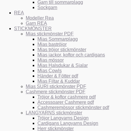
Garn till sommarplagg
Sockgarn
REA
Modeller Rea
Garn REA
STICKMÖNSTER
Mias stickmönster PDF
Mias Sommarplagg
Mias baströjor
Mias tröjor stickmönster
Mias jackor, koftor och cardigans
Mias mössor
Mias Halsdukar & Sjalar
Mias Cowls
Händer & Fötter pdf
Mias Filtar & Kuddar
Mias SURI stickmönster PDF
Cashmere stickmönster PDF
Tröjor & koftor cashmere pdf
Accessoarer Cashmere pdf
Cashmeremössor stickmönster pdf
LANGYARNS stickmönster
Tröjor Langyarns Design
Cardigans Langyarns Design
Herr stickmönster