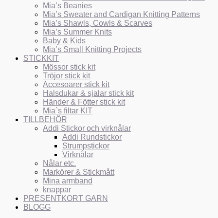
Mia’s Beanies
Mia’s Sweater and Cardigan Knitting Patterns
Mia’s Shawls, Cowls & Scarves
Mia’s Summer Knits
Baby & Kids
Mia’s Small Knitting Projects
STICKKIT
Mössor stick kit
Tröjor stick kit
Accesoarer stick kit
Halsdukar & sjalar stick kit
Händer & Fötter stick kit
Mia`s filtar KIT
TILLBEHÖR
Addi Stickor och virknålar
Addi Rundstickor
Strumpstickor
Virknålar
Nålar etc.
Markörer & Stickmått
Mina armband
knappar
PRESENTKORT GARN
BLOGG