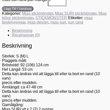
Lägg Till I Varukorg
Kategorier:
Mias stickmönster
,
Mias SURI stickmönster
,
Mias
tröjor stickmönster
,
STICKMÖNSTER
Etiketter:
mias
beskrivningar
,
mias design
,
mias suri
,
suri rand
Beskrivning
Recensioner (0)
Beskrivning
Storlek: S (M) L
Plaggets mått:
Bröstvidd: 92 (106) 124 cm
Hel Längd: 53 cm
Detta kan ändras vid att lägga till eller ta bort en rand (10
varv)
precis efter mudden.
Ärmlängd: ca 47-48 cm
Detta kan ändras vid att lägga till eller ta bort en rand (10
varv)
precis efter mudden.
Garnåtgång:
Mias SURI vit x 2 (2) 2 nystan