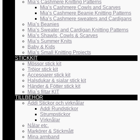
Mia’s Cashmere Knitting Patterns
Mia’s Cashmere Cowls and Scarves
Mia’s Cashmere Beanie Knitting Patterns
Mia’s Cashmere sweaters and Cardigans
Mia’s Beanies
Mia’s Sweater and Cardigan Knitting Patterns
Mia’s Shawls, Cowls & Scarves
Mia’s Summer Knits
Baby & Kids
Mia’s Small Knitting Projects
STICKKIT
Mössor stick kit
Tröjor stick kit
Accesoarer stick kit
Halsdukar & sjalar stick kit
Händer & Fötter stick kit
Mia`s filtar KIT
TILLBEHÖR
Addi Stickor och virknålar
Addi Rundstickor
Strumpstickor
Virknålar
Nålar etc.
Markörer & Stickmått
Mina armband