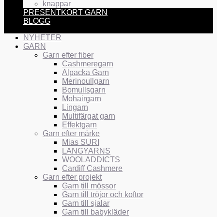
knappar
PRESENTKORT GARN
BLOGG
NYHETER
GARN
Garn efter fiber
Cashmeregarn
Alpacka Garn
Merinoullgarn
Bomullsgarn
Mohairgarn
Lingarn
Multifärgat garn
Effektgarn
Garn efter märke
Mias SURI
LANGYARNS
WOOLADDICTS
Cardiff Cashmere
Garn efter projekt
Garn till mössor
Garn till tröjor och koftor
Garn till sjalar
Garn till babykläder