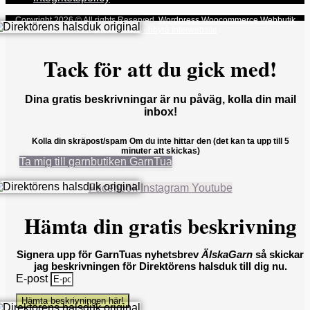
Copyright 2026 © All rights Reserved.
Wordpress Woocommerce Webbutik
Skapad Av Webbyrå Interwebsite
Tack för att du gick med!
Dina gratis beskrivningar är nu påväg, kolla din mail
inbox!
Kolla din skräpost/spam Om du inte hittar den (det kan ta upp till 5
minuter att skickas)
Ta mig till garnbutiken GarnTua
Facebook
Instagram
Youtube
Hämta din gratis beskrivning
Signera upp för GarnTuas nyhetsbrev
ÄlskaGarn
så skickar
jag beskrivningen för Direktörens halsduk till dig nu.
E-post
Hämta beskrivningen här!