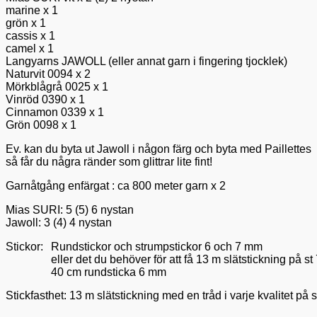
marine x 1
grön x 1
cassis x 1
camel x 1
Langyarns JAWOLL (eller annat garn i fingering tjocklek)
Naturvit 0094 x 2
Mörkblågrå 0025 x 1
Vinröd 0390 x 1
Cinnamon 0339 x 1
Grön 0098 x 1
Ev. kan du byta ut Jawoll i någon färg och byta med Paillettes
så får du några ränder som glittrar lite fint!
Garnåtgång enfärgat : ca 800 meter garn x 2
Mias SURI: 5 (5) 6 nystan
Jawoll: 3 (4) 4 nystan
Stickor: 	Rundstickor och strumpstickor 6 och 7 mm 

		eller det du behöver för att få 13 m slätstickning på st 7 = 10 cm 

Stickfasthet: 13 m slätstickning med en tråd i varje kvalitet på