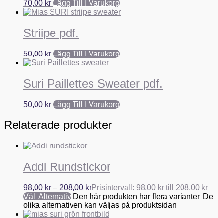
70,00
kr
Lägg Till I Varukorg
Striipe pdf.
50,00
kr
Lägg Till I Varukorg
Suri Paillettes Sweater pdf.
50,00
kr
Lägg Till I Varukorg
Relaterade produkter
Addi Rundstickor
98,00
kr
–
208,00
kr
Prisintervall: 98,00 kr till 208,00 kr
Välj Alternativ
Den här produkten har flera varianter. De
olika alternativen kan väljas på produktsidan