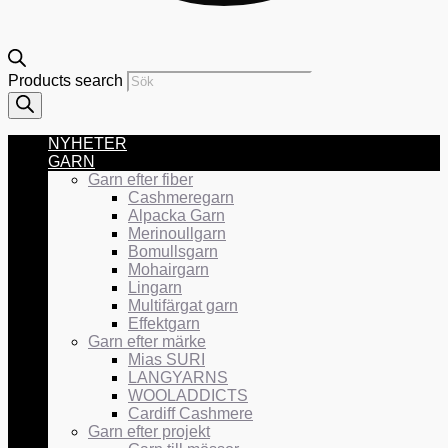
Products search
NYHETER
GARN
Garn efter fiber
Cashmeregarn
Alpacka Garn
Merinoullgarn
Bomullsgarn
Mohairgarn
Lingarn
Multifärgat garn
Effektgarn
Garn efter märke
Mias SURI
LANGYARNS
WOOLADDICTS
Cardiff Cashmere
Garn efter projekt