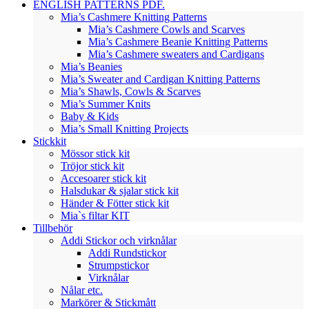
ENGLISH PATTERNS PDF.
Mia’s Cashmere Knitting Patterns
Mia’s Cashmere Cowls and Scarves
Mia’s Cashmere Beanie Knitting Patterns
Mia’s Cashmere sweaters and Cardigans
Mia’s Beanies
Mia’s Sweater and Cardigan Knitting Patterns
Mia’s Shawls, Cowls & Scarves
Mia’s Summer Knits
Baby & Kids
Mia’s Small Knitting Projects
Stickkit
Mössor stick kit
Tröjor stick kit
Accesoarer stick kit
Halsdukar & sjalar stick kit
Händer & Fötter stick kit
Mia`s filtar KIT
Tillbehör
Addi Stickor och virknålar
Addi Rundstickor
Strumpstickor
Virknålar
Nålar etc.
Markörer & Stickmått