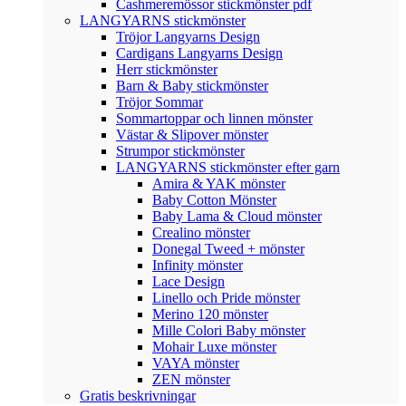
Cashmeremössor stickmönster pdf
LANGYARNS stickmönster
Tröjor Langyarns Design
Cardigans Langyarns Design
Herr stickmönster
Barn & Baby stickmönster
Tröjor Sommar
Sommartoppar och linnen mönster
Västar & Slipover mönster
Strumpor stickmönster
LANGYARNS stickmönster efter garn
Amira & YAK mönster
Baby Cotton Mönster
Baby Lama & Cloud mönster
Crealino mönster
Donegal Tweed + mönster
Infinity mönster
Lace Design
Linello och Pride mönster
Merino 120 mönster
Mille Colori Baby mönster
Mohair Luxe mönster
VAYA mönster
ZEN mönster
Gratis beskrivningar