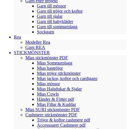
Garn efter projekt
Garn till mössor
Garn till tröjor och koftor
Garn till sjalar
Garn till babykläder
Garn till sommarplagg
Sockgarn
Rea
Modeller Rea
Garn REA
STICKMÖNSTER
Mias stickmönster PDF
Mias Sommarplagg
Mias baströjor
Mias tröjor stickmönster
Mias jackor, koftor och cardigans
Mias mössor
Mias Halsdukar & Sjalar
Mias Cowls
Händer & Fötter pdf
Mias Filtar & Kuddar
Mias SURI stickmönster PDF
Cashmere stickmönster PDF
Tröjor & koftor cashmere pdf
Accessoarer Cashmere pdf