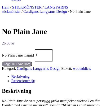
Hem
/
STICKMÖNSTER
/
LANGYARNS
stickmönster
/
Cardigans Langyarns Design
/ No Plain Jane
No Plain Jane
26,00
kr
No Plain Jane mängd
Lägg Till I Varukorg
Kategori:
Cardigans Langyarns Design
Etikett:
wooladdicts
Beskrivning
Recensioner (0)
Beskrivning
No Plain Jane är en supersnygg jacka med fickor stickad i en lätt
kvalitet med extrafin merinoull, som är ”blåst” in i en strumpa av