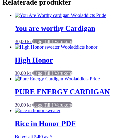
Relaterade produkter
You are worthy Cardigan
30,00
kr
Lägg Till I Varukorg
High Honor
30,00
kr
Lägg Till I Varukorg
PURE ENERGY CARDIGAN
30,00
kr
Lägg Till I Varukorg
Rice in Honor PDF
Betygsatt
5.00
av 5