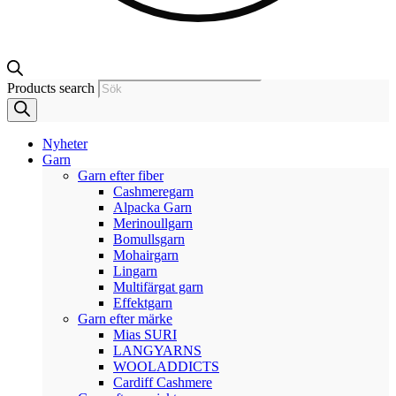
Products search
Nyheter
Garn
Garn efter fiber
Cashmeregarn
Alpacka Garn
Merinoullgarn
Bomullsgarn
Mohairgarn
Lingarn
Multifärgat garn
Effektgarn
Garn efter märke
Mias SURI
LANGYARNS
WOOLADDICTS
Cardiff Cashmere