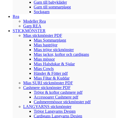
Garn till babykläder
Garn till sommarplagg
Sockgarn
Rea
Modeller Rea
Garn REA
STICKMÖNSTER
Mias stickmönster PDF
Mias Sommarplagg
Mias baströjor
Mias tröjor stickmönster
Mias jackor, koftor och cardigans
Mias mössor
Mias Halsdukar & Sjalar
Mias Cowls
Händer & Fötter pdf
Mias Filtar & Kuddar
Mias SURI stickmönster PDF
Cashmere stickmönster PDF
Tröjor & koftor cashmere pdf
Accessoarer Cashmere pdf
Cashmeremössor stickmönster pdf
LANGYARNS stickmönster
Tröjor Langyarns Design
Cardigans Langyarns Design