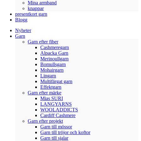
Mina armband
knappar
presentkort garn
Blogg
Nyheter
Garn
Garn efter fiber
Cashmeregarn
Alpacka Garn
Merinoullgarn
Bomullsgarn
Mohairgarn
Lingarn
Multifärgat garn
Effektgarn
Garn efter märke
Mias SURI
LANGYARNS
WOOLADDICTS
Cardiff Cashmere
Garn efter projekt
Garn till mössor
Garn till tröjor och koftor
Garn till sjalar