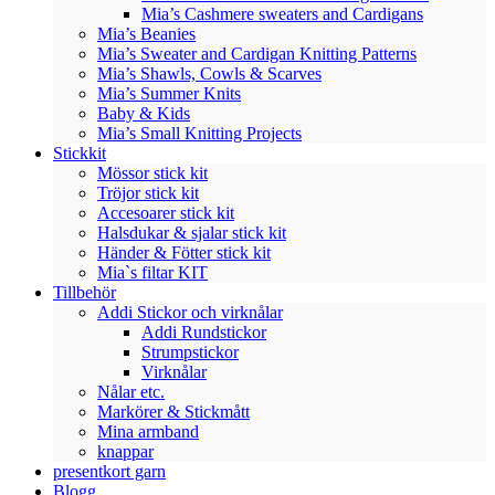
Mia’s Cashmere sweaters and Cardigans
Mia’s Beanies
Mia’s Sweater and Cardigan Knitting Patterns
Mia’s Shawls, Cowls & Scarves
Mia’s Summer Knits
Baby & Kids
Mia’s Small Knitting Projects
Stickkit
Mössor stick kit
Tröjor stick kit
Accesoarer stick kit
Halsdukar & sjalar stick kit
Händer & Fötter stick kit
Mia`s filtar KIT
Tillbehör
Addi Stickor och virknålar
Addi Rundstickor
Strumpstickor
Virknålar
Nålar etc.
Markörer & Stickmått
Mina armband
knappar
presentkort garn
Blogg