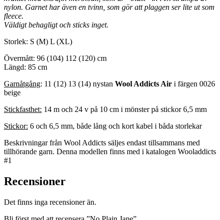
nylon. Garnet har även en tvinn, som gör att plaggen ser lite ut som
fleece.
Väldigt behagligt och sticks inget.
Storlek: S (M) L (XL)
Övermått: 96 (104) 112 (120) cm
Längd: 85 cm
Garnåtgång
: 11 (12) 13 (14) nystan
Wool Addicts Air
i färgen 0026
beige
Stickfasthet:
14 m och 24 v på 10 cm i mönster på stickor 6,5 mm
Stickor:
6 och 6,5 mm, både lång och kort kabel i båda storlekar
Beskrivningar från Wool Addicts säljes endast tillsammans med
tillhörande garn. Denna modellen finns med i katalogen Wooladdicts
#1
Recensioner
Det finns inga recensioner än.
Bli först med att recensera ”No Plain Jane”