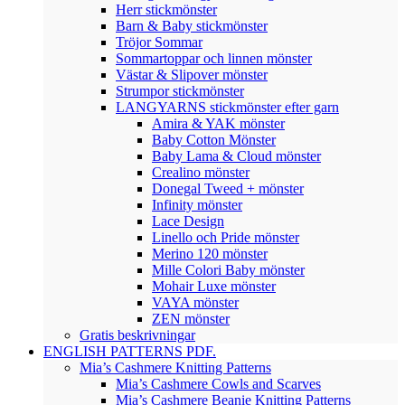
Herr stickmönster
Barn & Baby stickmönster
Tröjor Sommar
Sommartoppar och linnen mönster
Västar & Slipover mönster
Strumpor stickmönster
LANGYARNS stickmönster efter garn
Amira & YAK mönster
Baby Cotton Mönster
Baby Lama & Cloud mönster
Crealino mönster
Donegal Tweed + mönster
Infinity mönster
Lace Design
Linello och Pride mönster
Merino 120 mönster
Mille Colori Baby mönster
Mohair Luxe mönster
VAYA mönster
ZEN mönster
Gratis beskrivningar
ENGLISH PATTERNS PDF.
Mia’s Cashmere Knitting Patterns
Mia’s Cashmere Cowls and Scarves
Mia’s Cashmere Beanie Knitting Patterns