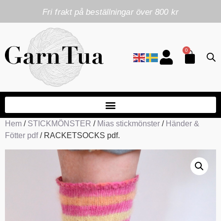
Fri frakt på beställningar över 800 kr
0
Hem
/
STICKMÖNSTER
/
Mias stickmönster
/
Händer &
Fötter pdf
/ RACKETSOCKS pdf.