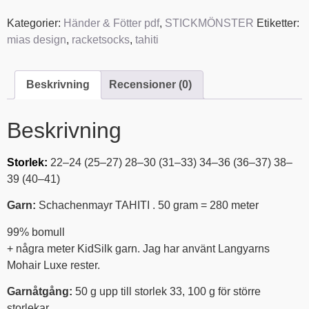
Kategorier:
Händer & Fötter pdf
,
STICKMÖNSTER
Etiketter:
mias design
,
racketsocks
,
tahiti
Beskrivning
Recensioner (0)
Beskrivning
Storlek:
22–24 (25–27) 28–30 (31–33) 34–36 (36–37) 38–
39 (40–41)
Garn:
Schachenmayr TAHITI . 50 gram = 280 meter
99% bomull
+ några meter KidSilk garn. Jag har använt Langyarns
Mohair Luxe rester.
Garnåtgång:
50 g upp till storlek 33, 100 g för större
storlekar.