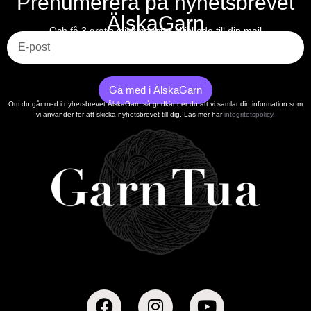
Prenumerera på nyhetsbrevet
ÄlskaGarn
E-post
Och få 3 gratis stickmönster skickade till din mail
Gå med i ÄlskaGarn
Om du går med i nyhetsbrevet ÄlskaGarn så godkänner du att vi samlar din information som
vi använder för att skicka nyhetsbrevet till dig. Läs mer här
integritetspolicy.