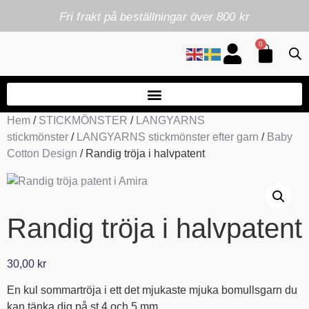
Fri frakt på beställningar över 800 kr
0
Hem
/
STICKMÖNSTER
/
LANGYARNS
stickmönster
/
LANGYARNS stickmönster efter garn
/
Baby
Cotton Design
/ Randig tröja i halvpatent
Randig tröja i halvpatent
30,00
kr
En kul sommartröja i ett det mjukaste mjuka bomullsgarn du
kan tänka dig på st 4 och 5 mm.