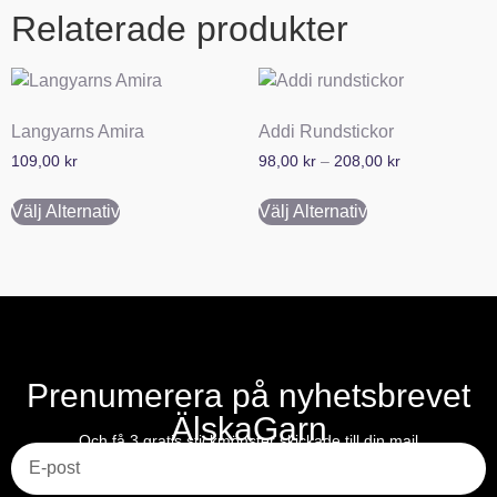
Relaterade produkter
Langyarns Amira
Addi Rundstickor
109,00
kr
98,00
kr
–
208,00
kr
Välj Alternativ
Välj Alternativ
Prenumerera på nyhetsbrevet
ÄlskaGarn
E-post
Och få 3 gratis stickmönster skickade till din mail