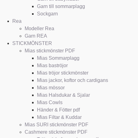
Garn till sommarplagg
Sockgarn
Rea
Modeller Rea
Garn REA
STICKMÖNSTER
Mias stickmönster PDF
Mias Sommarplagg
Mias baströjor
Mias tröjor stickmönster
Mias jackor, koftor och cardigans
Mias mössor
Mias Halsdukar & Sjalar
Mias Cowls
Händer & Fötter pdf
Mias Filtar & Kuddar
Mias SURI stickmönster PDF
Cashmere stickmönster PDF