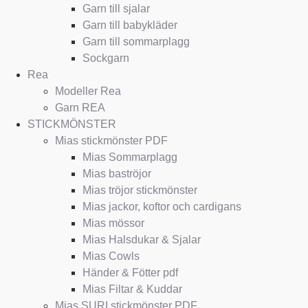
Garn till sjalar
Garn till babykläder
Garn till sommarplagg
Sockgarn
Rea
Modeller Rea
Garn REA
STICKMÖNSTER
Mias stickmönster PDF
Mias Sommarplagg
Mias baströjor
Mias tröjor stickmönster
Mias jackor, koftor och cardigans
Mias mössor
Mias Halsdukar & Sjalar
Mias Cowls
Händer & Fötter pdf
Mias Filtar & Kuddar
Mias SURI stickmönster PDF