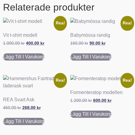
Relaterade produkter
Rea!
Rea!
Vit t-shirt modell
Babymössa randig
1.000,00
kr
400,00
kr
160,00
kr
90,00
kr
Lägg Till I Varukorg
Lägg Till I Varukorg
Rea!
Rea!
Formenteratop modellen
REA Svart Ask
1.200,00
kr
600,00
kr
460,00
kr
268,00
kr
Lägg Till I Varukorg
Lägg Till I Varukorg