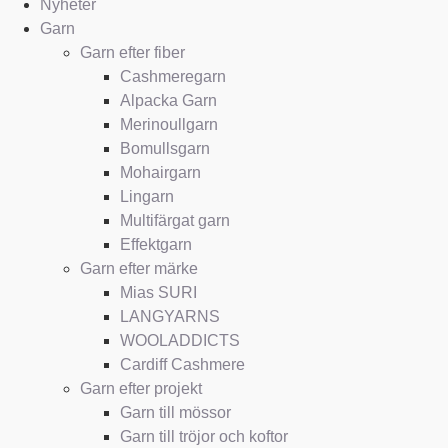
Nyheter
Garn
Garn efter fiber
Cashmeregarn
Alpacka Garn
Merinoullgarn
Bomullsgarn
Mohairgarn
Lingarn
Multifärgat garn
Effektgarn
Garn efter märke
Mias SURI
LANGYARNS
WOOLADDICTS
Cardiff Cashmere
Garn efter projekt
Garn till mössor
Garn till tröjor och koftor