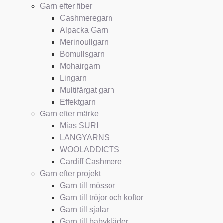
Garn efter fiber
Cashmeregarn
Alpacka Garn
Merinoullgarn
Bomullsgarn
Mohairgarn
Lingarn
Multifärgat garn
Effektgarn
Garn efter märke
Mias SURI
LANGYARNS
WOOLADDICTS
Cardiff Cashmere
Garn efter projekt
Garn till mössor
Garn till tröjor och koftor
Garn till sjalar
Garn till babykläder