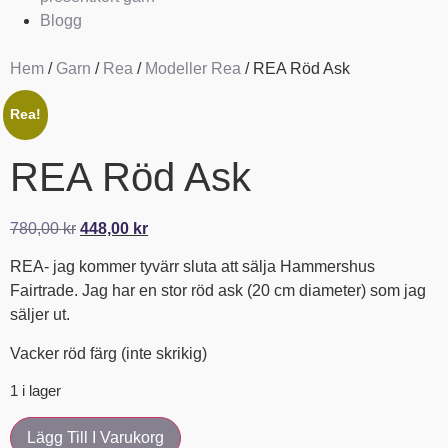
Blogg
Hem
/
Garn
/
Rea
/
Modeller Rea
/ REA Röd Ask
Rea!
REA Röd Ask
780,00
kr
448,00
kr
REA- jag kommer tyvärr sluta att sälja Hammershus
Fairtrade. Jag har en stor röd ask (20 cm diameter) som jag
säljer ut.
Vacker röd färg (inte skrikig)
1 i lager
Lägg Till I Varukorg