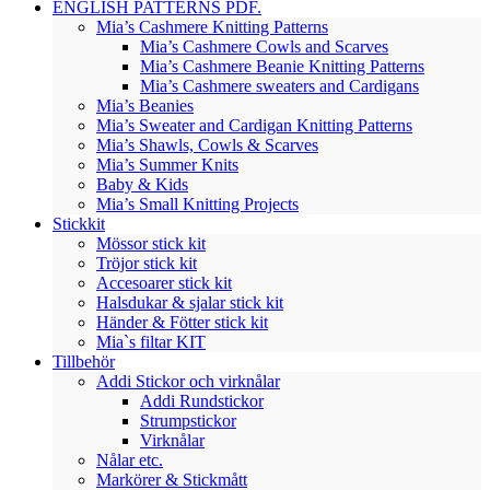
ENGLISH PATTERNS PDF.
Mia’s Cashmere Knitting Patterns
Mia’s Cashmere Cowls and Scarves
Mia’s Cashmere Beanie Knitting Patterns
Mia’s Cashmere sweaters and Cardigans
Mia’s Beanies
Mia’s Sweater and Cardigan Knitting Patterns
Mia’s Shawls, Cowls & Scarves
Mia’s Summer Knits
Baby & Kids
Mia’s Small Knitting Projects
Stickkit
Mössor stick kit
Tröjor stick kit
Accesoarer stick kit
Halsdukar & sjalar stick kit
Händer & Fötter stick kit
Mia`s filtar KIT
Tillbehör
Addi Stickor och virknålar
Addi Rundstickor
Strumpstickor
Virknålar
Nålar etc.
Markörer & Stickmått