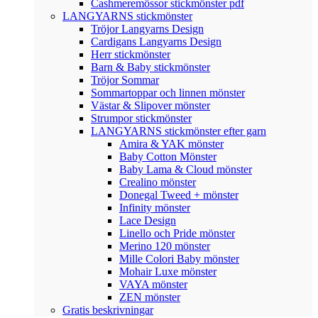
Cashmeremössor stickmönster pdf
LANGYARNS stickmönster
Tröjor Langyarns Design
Cardigans Langyarns Design
Herr stickmönster
Barn & Baby stickmönster
Tröjor Sommar
Sommartoppar och linnen mönster
Västar & Slipover mönster
Strumpor stickmönster
LANGYARNS stickmönster efter garn
Amira & YAK mönster
Baby Cotton Mönster
Baby Lama & Cloud mönster
Crealino mönster
Donegal Tweed + mönster
Infinity mönster
Lace Design
Linello och Pride mönster
Merino 120 mönster
Mille Colori Baby mönster
Mohair Luxe mönster
VAYA mönster
ZEN mönster
Gratis beskrivningar