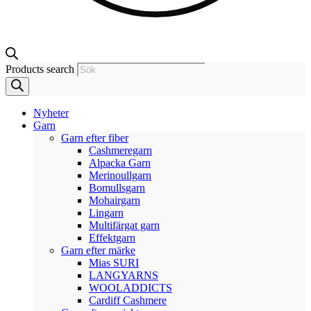
Products search
Nyheter
Garn
Garn efter fiber
Cashmeregarn
Alpacka Garn
Merinoullgarn
Bomullsgarn
Mohairgarn
Lingarn
Multifärgat garn
Effektgarn
Garn efter märke
Mias SURI
LANGYARNS
WOOLADDICTS
Cardiff Cashmere