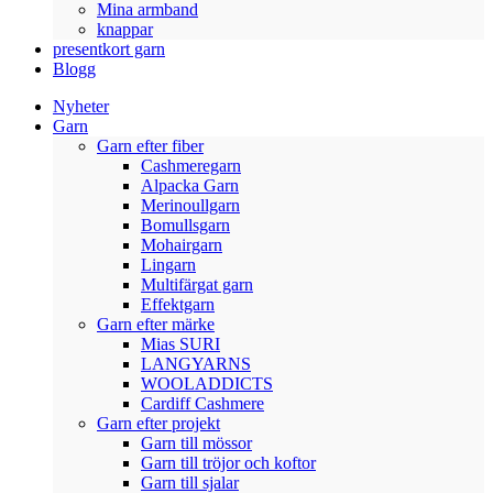
Mina armband
knappar
presentkort garn
Blogg
Nyheter
Garn
Garn efter fiber
Cashmeregarn
Alpacka Garn
Merinoullgarn
Bomullsgarn
Mohairgarn
Lingarn
Multifärgat garn
Effektgarn
Garn efter märke
Mias SURI
LANGYARNS
WOOLADDICTS
Cardiff Cashmere
Garn efter projekt
Garn till mössor
Garn till tröjor och koftor
Garn till sjalar