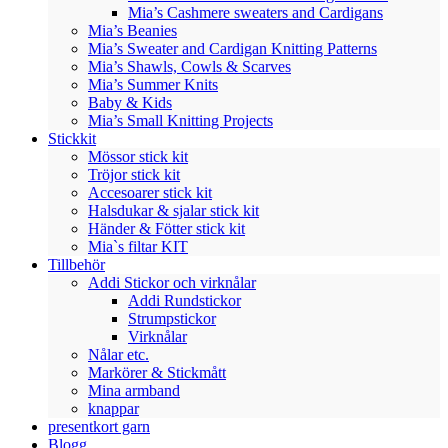
Mia’s Cashmere sweaters and Cardigans
Mia’s Beanies
Mia’s Sweater and Cardigan Knitting Patterns
Mia’s Shawls, Cowls & Scarves
Mia’s Summer Knits
Baby & Kids
Mia’s Small Knitting Projects
Stickkit
Mössor stick kit
Tröjor stick kit
Accesoarer stick kit
Halsdukar & sjalar stick kit
Händer & Fötter stick kit
Mia`s filtar KIT
Tillbehör
Addi Stickor och virknålar
Addi Rundstickor
Strumpstickor
Virknålar
Nålar etc.
Markörer & Stickmått
Mina armband
knappar
presentkort garn
Blogg