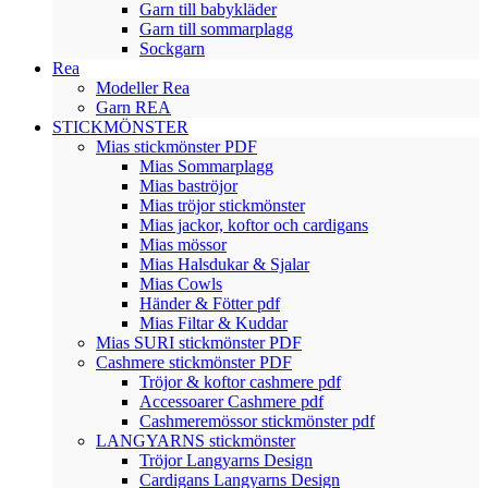
Garn till babykläder
Garn till sommarplagg
Sockgarn
Rea
Modeller Rea
Garn REA
STICKMÖNSTER
Mias stickmönster PDF
Mias Sommarplagg
Mias baströjor
Mias tröjor stickmönster
Mias jackor, koftor och cardigans
Mias mössor
Mias Halsdukar & Sjalar
Mias Cowls
Händer & Fötter pdf
Mias Filtar & Kuddar
Mias SURI stickmönster PDF
Cashmere stickmönster PDF
Tröjor & koftor cashmere pdf
Accessoarer Cashmere pdf
Cashmeremössor stickmönster pdf
LANGYARNS stickmönster
Tröjor Langyarns Design
Cardigans Langyarns Design