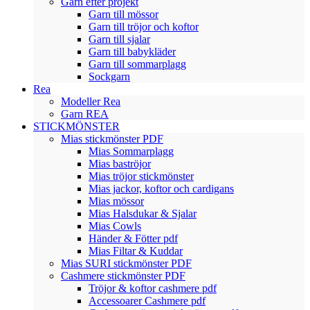
Garn efter projekt
Garn till mössor
Garn till tröjor och koftor
Garn till sjalar
Garn till babykläder
Garn till sommarplagg
Sockgarn
Rea
Modeller Rea
Garn REA
STICKMÖNSTER
Mias stickmönster PDF
Mias Sommarplagg
Mias baströjor
Mias tröjor stickmönster
Mias jackor, koftor och cardigans
Mias mössor
Mias Halsdukar & Sjalar
Mias Cowls
Händer & Fötter pdf
Mias Filtar & Kuddar
Mias SURI stickmönster PDF
Cashmere stickmönster PDF
Tröjor & koftor cashmere pdf
Accessoarer Cashmere pdf