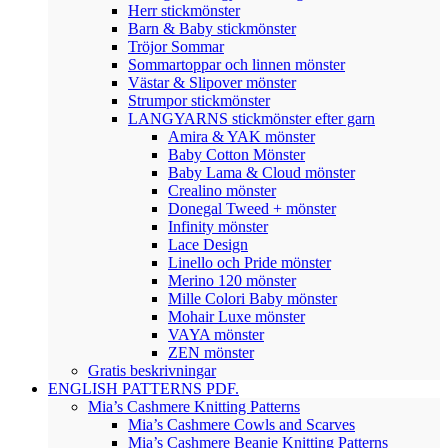
Herr stickmönster
Barn & Baby stickmönster
Tröjor Sommar
Sommartoppar och linnen mönster
Västar & Slipover mönster
Strumpor stickmönster
LANGYARNS stickmönster efter garn
Amira & YAK mönster
Baby Cotton Mönster
Baby Lama & Cloud mönster
Crealino mönster
Donegal Tweed + mönster
Infinity mönster
Lace Design
Linello och Pride mönster
Merino 120 mönster
Mille Colori Baby mönster
Mohair Luxe mönster
VAYA mönster
ZEN mönster
Gratis beskrivningar
ENGLISH PATTERNS PDF.
Mia’s Cashmere Knitting Patterns
Mia’s Cashmere Cowls and Scarves
Mia’s Cashmere Beanie Knitting Patterns