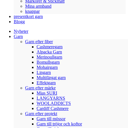
Markörer & Stickmått
Mina armband
knappar
presentkort garn
Blogg
Nyheter
Garn
Garn efter fiber
Cashmeregarn
Alpacka Garn
Merinoullgarn
Bomullsgarn
Mohairgarn
Lingarn
Multifärgat garn
Effektgarn
Garn efter märke
Mias SURI
LANGYARNS
WOOLADDICTS
Cardiff Cashmere
Garn efter projekt
Garn till mössor
Garn till tröjor och koftor