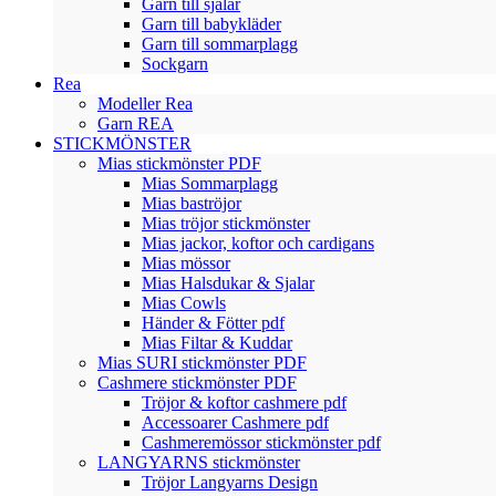
Garn till sjalar
Garn till babykläder
Garn till sommarplagg
Sockgarn
Rea
Modeller Rea
Garn REA
STICKMÖNSTER
Mias stickmönster PDF
Mias Sommarplagg
Mias baströjor
Mias tröjor stickmönster
Mias jackor, koftor och cardigans
Mias mössor
Mias Halsdukar & Sjalar
Mias Cowls
Händer & Fötter pdf
Mias Filtar & Kuddar
Mias SURI stickmönster PDF
Cashmere stickmönster PDF
Tröjor & koftor cashmere pdf
Accessoarer Cashmere pdf
Cashmeremössor stickmönster pdf
LANGYARNS stickmönster
Tröjor Langyarns Design