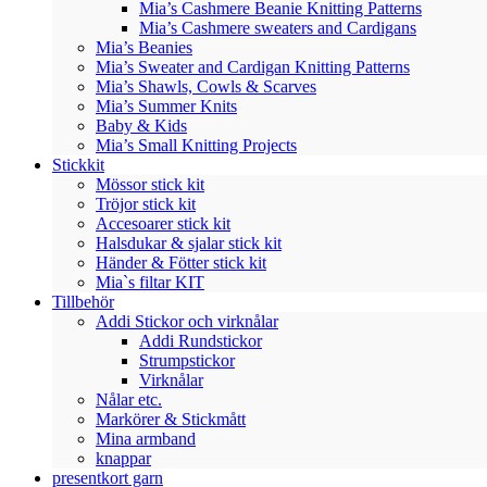
Mia’s Cashmere Beanie Knitting Patterns
Mia’s Cashmere sweaters and Cardigans
Mia’s Beanies
Mia’s Sweater and Cardigan Knitting Patterns
Mia’s Shawls, Cowls & Scarves
Mia’s Summer Knits
Baby & Kids
Mia’s Small Knitting Projects
Stickkit
Mössor stick kit
Tröjor stick kit
Accesoarer stick kit
Halsdukar & sjalar stick kit
Händer & Fötter stick kit
Mia`s filtar KIT
Tillbehör
Addi Stickor och virknålar
Addi Rundstickor
Strumpstickor
Virknålar
Nålar etc.
Markörer & Stickmått
Mina armband
knappar
presentkort garn