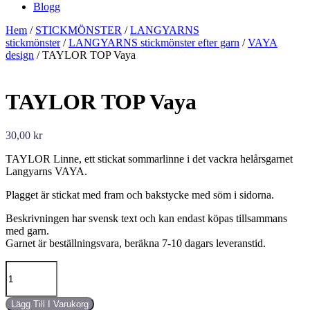
Blogg
Hem
/
STICKMÖNSTER
/
LANGYARNS
stickmönster
/
LANGYARNS stickmönster efter garn
/
VAYA
design
/ TAYLOR TOP Vaya
TAYLOR TOP Vaya
30,00
kr
TAYLOR Linne, ett stickat sommarlinne i det vackra helårsgarnet
Langyarns VAYA.
Plagget är stickat med fram och bakstycke med söm i sidorna.
Beskrivningen har svensk text och kan endast köpas tillsammans
med garn.
Garnet är beställningsvara, beräkna 7-10 dagars leveranstid.
TAYLOR
TOP
Vaya
mängd
Lägg Till I Varukorg