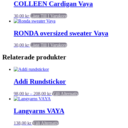
COLLEEN Cardigan Vaya
30,00
kr
Lägg Till I Varukorg
RONDA oversized sweater Vaya
30,00
kr
Lägg Till I Varukorg
Relaterade produkter
Addi Rundstickor
Prisintervall:
Den
98,00
kr
–
208,00
kr
Välj Alternativ
98,00 kr
här
till
produkten
208,00 kr
har
Langyarns VAYA
flera
varianter.
Den
138,00
kr
Välj Alternativ
De
här