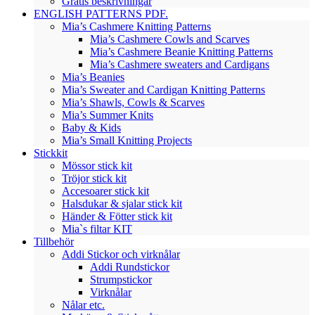
Gratis beskrivningar
ENGLISH PATTERNS PDF.
Mia’s Cashmere Knitting Patterns
Mia’s Cashmere Cowls and Scarves
Mia’s Cashmere Beanie Knitting Patterns
Mia’s Cashmere sweaters and Cardigans
Mia’s Beanies
Mia’s Sweater and Cardigan Knitting Patterns
Mia’s Shawls, Cowls & Scarves
Mia’s Summer Knits
Baby & Kids
Mia’s Small Knitting Projects
Stickkit
Mössor stick kit
Tröjor stick kit
Accesoarer stick kit
Halsdukar & sjalar stick kit
Händer & Fötter stick kit
Mia`s filtar KIT
Tillbehör
Addi Stickor och virknålar
Addi Rundstickor
Strumpstickor
Virknålar
Nålar etc.