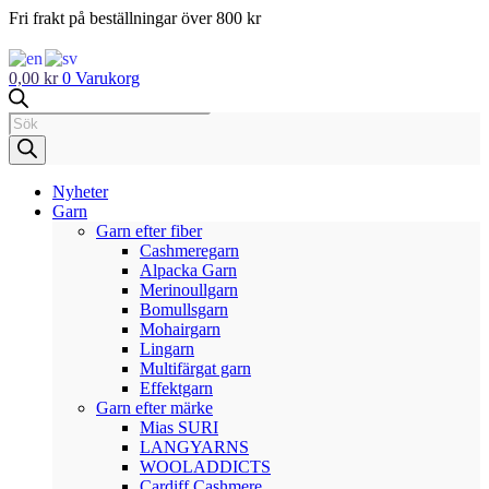
Hoppa
Fri frakt på beställningar över 800 kr
till
innehåll
0,00
kr
0
Varukorg
Products
search
Nyheter
Garn
Garn efter fiber
Cashmeregarn
Alpacka Garn
Merinoullgarn
Bomullsgarn
Mohairgarn
Lingarn
Multifärgat garn
Effektgarn
Garn efter märke
Mias SURI
LANGYARNS
WOOLADDICTS
Cardiff Cashmere