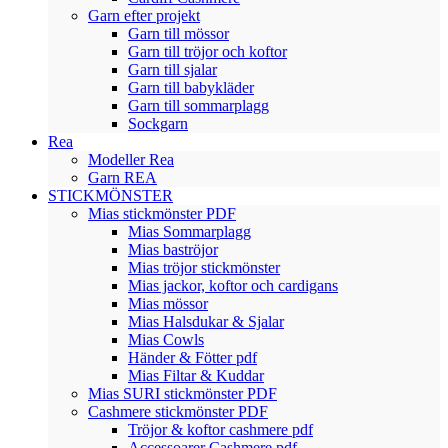
Garn efter projekt
Garn till mössor
Garn till tröjor och koftor
Garn till sjalar
Garn till babykläder
Garn till sommarplagg
Sockgarn
Rea
Modeller Rea
Garn REA
STICKMÖNSTER
Mias stickmönster PDF
Mias Sommarplagg
Mias baströjor
Mias tröjor stickmönster
Mias jackor, koftor och cardigans
Mias mössor
Mias Halsdukar & Sjalar
Mias Cowls
Händer & Fötter pdf
Mias Filtar & Kuddar
Mias SURI stickmönster PDF
Cashmere stickmönster PDF
Tröjor & koftor cashmere pdf
Accessoarer Cashmere pdf