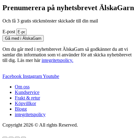
olika
produkten
Prenumerera på nyhetsbrevet ÄlskaGarn
alternativen
har
kan
flera
väljas
Och få 3 gratis stickmönster skickade till din mail
varianter.
på
De
produktsidan
E-post
olika
Gå med i ÄlskaGarn
alternativen
kan
Om du går med i nyhetsbrevet ÄlskaGarn så godkänner du att vi
väljas
samlar din information som vi använder för att skicka nyhetsbrevet
på
till dig. Läs mer här
integritetspolicy.
produktsidan
Facebook
Instagram
Youtube
Om oss
Kundservice
Frakt & retur
Köpvillkor
Blogg
integritetspolicy
Copyright 2026 © All rights Reserved.
Wordpress Woocommerce
Webbutik Skapad Av Webbyrå Interwebsite