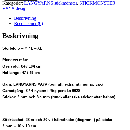
Kategorier:
LANGYARNS stickmönster
,
STICKMÖNSTER
,
VAYA design
Beskrivning
Recensioner (0)
Beskrivning
Storlek:
S – M / L – XL
Plaggets mått:
Övervidd:
84 / 104 cm
Hel längd:
47 / 49 cm
Garn:
LANGYARNS VAYA
(bomull, extrafint merino, yak)
Garnåtgång:
3 / 4 nystan i färg persika 0028
Stickor:
3 mm och 3½ mm (rund- eller raka stickor efter behov)
Stickfasthet:
23 m och 20 v i hålmönster (diagram I) på sticka
3 mm = 10 x 10 cm