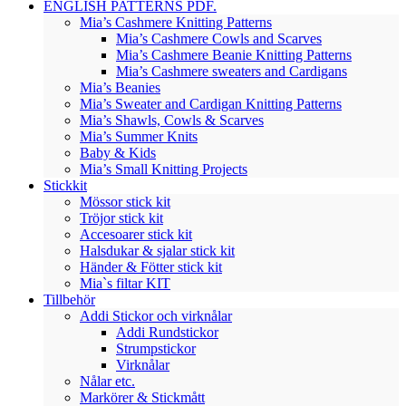
ENGLISH PATTERNS PDF.
Mia’s Cashmere Knitting Patterns
Mia’s Cashmere Cowls and Scarves
Mia’s Cashmere Beanie Knitting Patterns
Mia’s Cashmere sweaters and Cardigans
Mia’s Beanies
Mia’s Sweater and Cardigan Knitting Patterns
Mia’s Shawls, Cowls & Scarves
Mia’s Summer Knits
Baby & Kids
Mia’s Small Knitting Projects
Stickkit
Mössor stick kit
Tröjor stick kit
Accesoarer stick kit
Halsdukar & sjalar stick kit
Händer & Fötter stick kit
Mia`s filtar KIT
Tillbehör
Addi Stickor och virknålar
Addi Rundstickor
Strumpstickor
Virknålar
Nålar etc.
Markörer & Stickmått