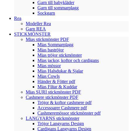
Garn till babykläder
Garn till sommarplagg
Sockgarn
Rea
Modeller Rea
Garn REA
STICKMÖNSTER
Mias stickmönster PDF
Mias Sommarplagg
Mias baströjor
Mias tröjor stickmönster
Mias jackor, koftor och cardigans
Mias mössor
Mias Halsdukar & Sjalar
Mias Cowls
Händer & Fötter pdf
Mias Filtar & Kuddar
Mias SURI stickmönster PDF
Cashmere stickmönster PDF
Tröjor & koftor cashmere pdf
Accessoarer Cashmere pdf
Cashmeremössor stickmönster pdf
LANGYARNS stickmönster
Tröjor Langyarns Design
Cardigans Langyarns Design