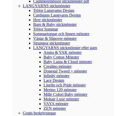
Cashmeremössor stickmönster pdf
LANGYARNS stickmönster
Tröjor Langyarns Design
Cardigans Langyarns Design
Herr stickmönster
Barn & Baby stickmönster
Tröjor Sommar
Sommartoppar och linnen mönster
Västar & Slipover mönster
Strumpor stickmönster
LANGYARNS stickmönster efter garn
Amira & YAK mönster
Baby Cotton Mönster
Baby Lama & Cloud mönster
Crealino mönster
Donegal Tweed + mönster
Infinity mönster
Lace Design
Linello och Pride mönster
Merino 120 mönster
Mille Colori Baby mönster
Mohair Luxe mönster
VAYA mönster
ZEN mönster
Gratis beskrivningar