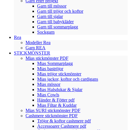
Garn efter projekt
Garn till mössor
Garn till tröjor och koftor
Garn till sjalar
Garn till babykläder
Garn till sommarplagg
Sockgarn
Rea
Modeller Rea
Garn REA
STICKMÖNSTER
Mias stickmönster PDF
Mias Sommarplagg
Mias baströjor
Mias tröjor stickmönster
Mias jackor, koftor och cardigans
Mias mössor
Mias Halsdukar & Sjalar
Mias Cowls
Händer & Fötter pdf
Mias Filtar & Kuddar
Mias SURI stickmönster PDF
Cashmere stickmönster PDF
Tröjor & koftor cashmere pdf
Accessoarer Cashmere pdf