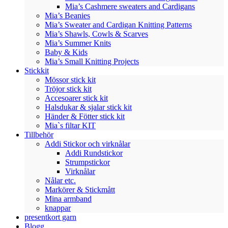
Mia’s Cashmere sweaters and Cardigans
Mia’s Beanies
Mia’s Sweater and Cardigan Knitting Patterns
Mia’s Shawls, Cowls & Scarves
Mia’s Summer Knits
Baby & Kids
Mia’s Small Knitting Projects
Stickkit
Mössor stick kit
Tröjor stick kit
Accesoarer stick kit
Halsdukar & sjalar stick kit
Händer & Fötter stick kit
Mia`s filtar KIT
Tillbehör
Addi Stickor och virknålar
Addi Rundstickor
Strumpstickor
Virknålar
Nålar etc.
Markörer & Stickmått
Mina armband
knappar
presentkort garn
Blogg