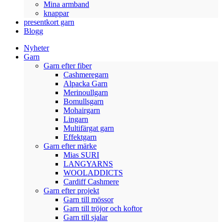
Mina armband
knappar
presentkort garn
Blogg
Nyheter
Garn
Garn efter fiber
Cashmeregarn
Alpacka Garn
Merinoullgarn
Bomullsgarn
Mohairgarn
Lingarn
Multifärgat garn
Effektgarn
Garn efter märke
Mias SURI
LANGYARNS
WOOLADDICTS
Cardiff Cashmere
Garn efter projekt
Garn till mössor
Garn till tröjor och koftor
Garn till sjalar