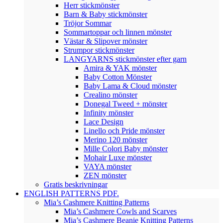
Herr stickmönster
Barn & Baby stickmönster
Tröjor Sommar
Sommartoppar och linnen mönster
Västar & Slipover mönster
Strumpor stickmönster
LANGYARNS stickmönster efter garn
Amira & YAK mönster
Baby Cotton Mönster
Baby Lama & Cloud mönster
Crealino mönster
Donegal Tweed + mönster
Infinity mönster
Lace Design
Linello och Pride mönster
Merino 120 mönster
Mille Colori Baby mönster
Mohair Luxe mönster
VAYA mönster
ZEN mönster
Gratis beskrivningar
ENGLISH PATTERNS PDF.
Mia’s Cashmere Knitting Patterns
Mia’s Cashmere Cowls and Scarves
Mia’s Cashmere Beanie Knitting Patterns