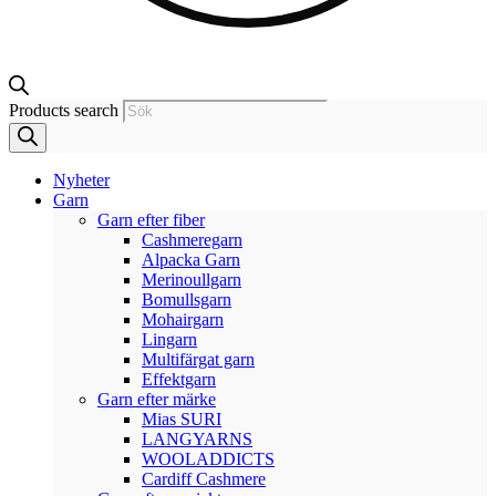
Products search
Nyheter
Garn
Garn efter fiber
Cashmeregarn
Alpacka Garn
Merinoullgarn
Bomullsgarn
Mohairgarn
Lingarn
Multifärgat garn
Effektgarn
Garn efter märke
Mias SURI
LANGYARNS
WOOLADDICTS
Cardiff Cashmere