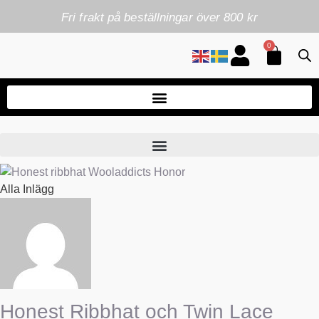
Fri frakt på beställningar över 800 kr
0
Alla Inlägg
Honest Ribbhat och Twin Lace