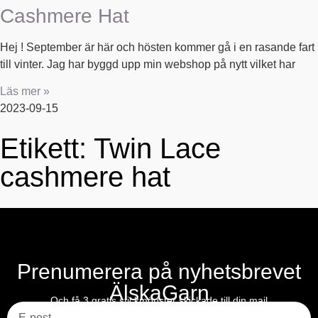
Cashmere Hat
Hej ! September är här och hösten kommer gå i en rasande fart
till vinter. Jag har byggd upp min webshop på nytt vilket har
Läs mer »
2023-09-15
Etikett: Twin Lace
cashmere hat
Prenumerera på nyhetsbrevet
ÄlskaGarn
E-post
Och få 3 gratis stickmönster skickade till din mail