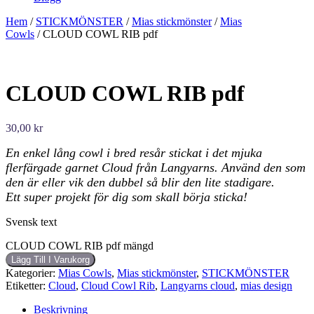
Hem
/
STICKMÖNSTER
/
Mias stickmönster
/
Mias
Cowls
/ CLOUD COWL RIB pdf
CLOUD COWL RIB pdf
30,00
kr
En enkel lång cowl i bred resår stickat i det mjuka
flerfärgade garnet Cloud från Langyarns. Använd den som
den är eller vik den dubbel så blir den lite stadigare.
Ett super projekt för dig som skall börja sticka!
Svensk text
CLOUD COWL RIB pdf mängd
Lägg Till I Varukorg
Kategorier:
Mias Cowls
,
Mias stickmönster
,
STICKMÖNSTER
Etiketter:
Cloud
,
Cloud Cowl Rib
,
Langyarns cloud
,
mias design
Beskrivning