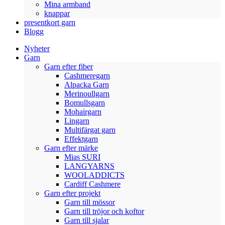
Mina armband
knappar
presentkort garn
Blogg
Nyheter
Garn
Garn efter fiber
Cashmeregarn
Alpacka Garn
Merinoullgarn
Bomullsgarn
Mohairgarn
Lingarn
Multifärgat garn
Effektgarn
Garn efter märke
Mias SURI
LANGYARNS
WOOLADDICTS
Cardiff Cashmere
Garn efter projekt
Garn till mössor
Garn till tröjor och koftor
Garn till sjalar