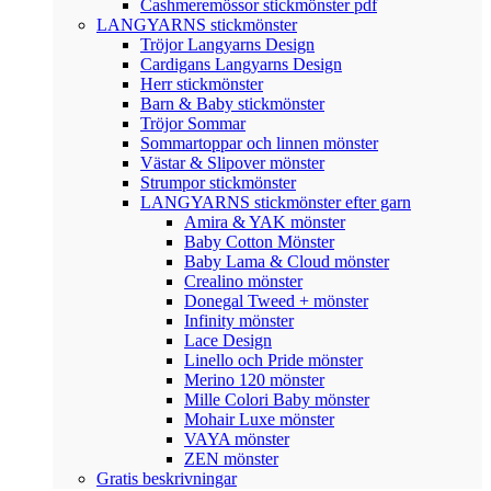
Cashmeremössor stickmönster pdf
LANGYARNS stickmönster
Tröjor Langyarns Design
Cardigans Langyarns Design
Herr stickmönster
Barn & Baby stickmönster
Tröjor Sommar
Sommartoppar och linnen mönster
Västar & Slipover mönster
Strumpor stickmönster
LANGYARNS stickmönster efter garn
Amira & YAK mönster
Baby Cotton Mönster
Baby Lama & Cloud mönster
Crealino mönster
Donegal Tweed + mönster
Infinity mönster
Lace Design
Linello och Pride mönster
Merino 120 mönster
Mille Colori Baby mönster
Mohair Luxe mönster
VAYA mönster
ZEN mönster
Gratis beskrivningar