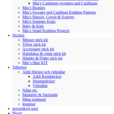
Mia’s Cashmere sweaters and Cardigans
Mia’s Beanies
Mia’s Sweater and Cardigan Knitting Patterns
Mia’s Shawls, Cowls & Scarves
Mia’s Summer Knits
Baby & Kids
Mia’s Small Knitting Projects
Stickkit
Mössor stick kit
Tröjor stick kit
Accesoarer stick kit
Halsdukar & sjalar stick kit
Händer & Fötter stick kit
Mia`s filtar KIT
Tillbehör
Addi Stickor och virknålar
Addi Rundstickor
Strumpstickor
Virknålar
Nålar etc.
Markörer & Stickmått
Mina armband
knappar
presentkort garn
Blogg