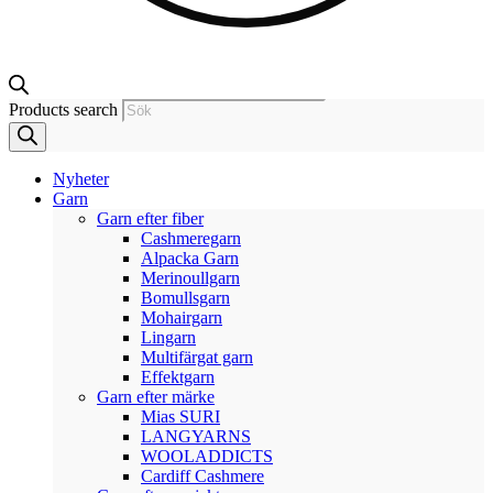
Products search
Nyheter
Garn
Garn efter fiber
Cashmeregarn
Alpacka Garn
Merinoullgarn
Bomullsgarn
Mohairgarn
Lingarn
Multifärgat garn
Effektgarn
Garn efter märke
Mias SURI
LANGYARNS
WOOLADDICTS
Cardiff Cashmere