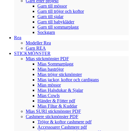
Garn efter projekt
Garn till mössor
Garn till tröjor och koftor
Garn till sjalar
Garn till babykläder
Garn till sommarplagg
Sockgarn
Rea
Modeller Rea
Garn REA
STICKMÖNSTER
Mias stickmönster PDF
Mias Sommarplagg
Mias baströjor
Mias tröjor stickmönster
Mias jackor, koftor och cardigans
Mias mössor
Mias Halsdukar & Sjalar
Mias Cowls
Händer & Fötter pdf
Mias Filtar & Kuddar
Mias SURI stickmönster PDF
Cashmere stickmönster PDF
Tröjor & koftor cashmere pdf
Accessoarer Cashmere pdf