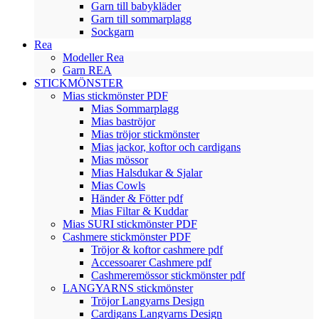
Garn till babykläder
Garn till sommarplagg
Sockgarn
Rea
Modeller Rea
Garn REA
STICKMÖNSTER
Mias stickmönster PDF
Mias Sommarplagg
Mias baströjor
Mias tröjor stickmönster
Mias jackor, koftor och cardigans
Mias mössor
Mias Halsdukar & Sjalar
Mias Cowls
Händer & Fötter pdf
Mias Filtar & Kuddar
Mias SURI stickmönster PDF
Cashmere stickmönster PDF
Tröjor & koftor cashmere pdf
Accessoarer Cashmere pdf
Cashmeremössor stickmönster pdf
LANGYARNS stickmönster
Tröjor Langyarns Design
Cardigans Langyarns Design