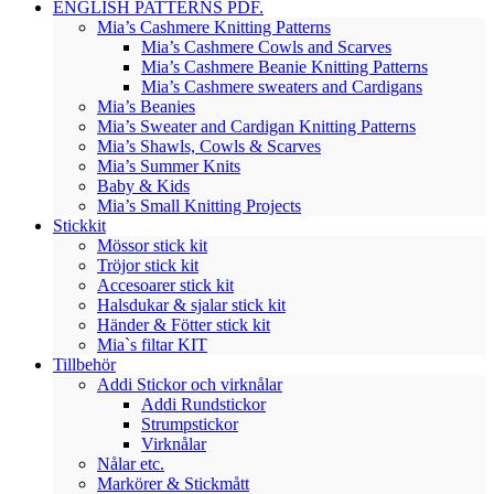
ENGLISH PATTERNS PDF.
Mia’s Cashmere Knitting Patterns
Mia’s Cashmere Cowls and Scarves
Mia’s Cashmere Beanie Knitting Patterns
Mia’s Cashmere sweaters and Cardigans
Mia’s Beanies
Mia’s Sweater and Cardigan Knitting Patterns
Mia’s Shawls, Cowls & Scarves
Mia’s Summer Knits
Baby & Kids
Mia’s Small Knitting Projects
Stickkit
Mössor stick kit
Tröjor stick kit
Accesoarer stick kit
Halsdukar & sjalar stick kit
Händer & Fötter stick kit
Mia`s filtar KIT
Tillbehör
Addi Stickor och virknålar
Addi Rundstickor
Strumpstickor
Virknålar
Nålar etc.
Markörer & Stickmått