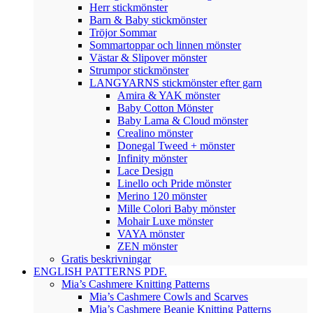
Herr stickmönster
Barn & Baby stickmönster
Tröjor Sommar
Sommartoppar och linnen mönster
Västar & Slipover mönster
Strumpor stickmönster
LANGYARNS stickmönster efter garn
Amira & YAK mönster
Baby Cotton Mönster
Baby Lama & Cloud mönster
Crealino mönster
Donegal Tweed + mönster
Infinity mönster
Lace Design
Linello och Pride mönster
Merino 120 mönster
Mille Colori Baby mönster
Mohair Luxe mönster
VAYA mönster
ZEN mönster
Gratis beskrivningar
ENGLISH PATTERNS PDF.
Mia’s Cashmere Knitting Patterns
Mia’s Cashmere Cowls and Scarves
Mia’s Cashmere Beanie Knitting Patterns