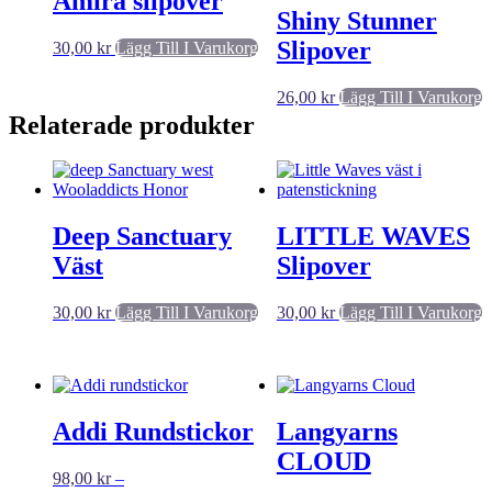
Amira slipover
Shiny Stunner
Slipover
30,00
kr
Lägg Till I Varukorg
26,00
kr
Lägg Till I Varukorg
Relaterade produkter
Deep Sanctuary
LITTLE WAVES
Väst
Slipover
30,00
kr
Lägg Till I Varukorg
30,00
kr
Lägg Till I Varukorg
Addi Rundstickor
Langyarns
CLOUD
98,00
kr
–