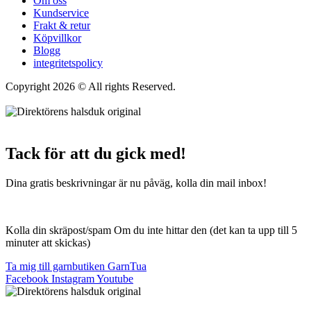
Om oss
Kundservice
Frakt & retur
Köpvillkor
Blogg
integritetspolicy
Copyright 2026 © All rights Reserved.
Wordpress Woocommerce
Webbutik Skapad Av Webbyrå Interwebsite
Tack för att du gick med!
Dina gratis beskrivningar är nu påväg, kolla din mail inbox!
Kolla din skräpost/spam Om du inte hittar den (det kan ta upp till 5
minuter att skickas)
Ta mig till garnbutiken GarnTua
Facebook
Instagram
Youtube