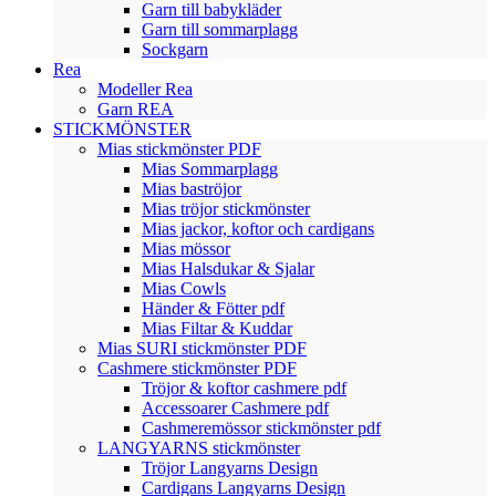
Garn till babykläder
Garn till sommarplagg
Sockgarn
Rea
Modeller Rea
Garn REA
STICKMÖNSTER
Mias stickmönster PDF
Mias Sommarplagg
Mias baströjor
Mias tröjor stickmönster
Mias jackor, koftor och cardigans
Mias mössor
Mias Halsdukar & Sjalar
Mias Cowls
Händer & Fötter pdf
Mias Filtar & Kuddar
Mias SURI stickmönster PDF
Cashmere stickmönster PDF
Tröjor & koftor cashmere pdf
Accessoarer Cashmere pdf
Cashmeremössor stickmönster pdf
LANGYARNS stickmönster
Tröjor Langyarns Design
Cardigans Langyarns Design