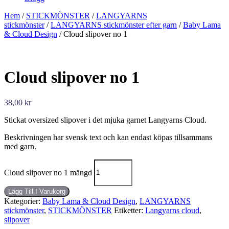
Hem
/
STICKMÖNSTER
/
LANGYARNS
stickmönster
/
LANGYARNS stickmönster efter garn
/
Baby Lama
& Cloud Design
/ Cloud slipover no 1
Cloud slipover no 1
38,00
kr
Stickat oversized slipover i det mjuka garnet Langyarns Cloud.
Beskrivningen har svensk text och kan endast köpas tillsammans
med garn.
Cloud slipover no 1 mängd
Lägg Till I Varukorg
Kategorier:
Baby Lama & Cloud Design
,
LANGYARNS
stickmönster
,
STICKMÖNSTER
Etiketter:
Langyarns cloud
,
slipover