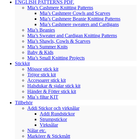
ENGLISH PATTERNS PDF.
Mia’s Cashmere Knitting Patterns
Mia’s Cashmere Cowls and Scarves
Mia’s Cashmere Beanie Knitting Patterns
Mia’s Cashmere sweaters and Cardigans
Mia’s Beanies
Mia’s Sweater and Cardigan Knitting Patterns
Mia’s Shawls, Cowls & Scarves
Mia’s Summer Knits
Baby & Kids
Mia’s Small Knitting Projects
Stickkit
Mössor stick kit
Tröjor stick kit
Accesoarer stick kit
Halsdukar & sjalar stick kit
Händer & Fötter stick kit
Mia`s filtar KIT
Tillbehör
Addi Stickor och virknålar
Addi Rundstickor
Strumpstickor
Virknålar
Nålar etc.
Markörer & Stickmått