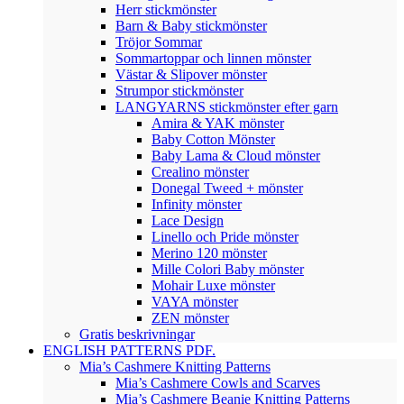
Herr stickmönster
Barn & Baby stickmönster
Tröjor Sommar
Sommartoppar och linnen mönster
Västar & Slipover mönster
Strumpor stickmönster
LANGYARNS stickmönster efter garn
Amira & YAK mönster
Baby Cotton Mönster
Baby Lama & Cloud mönster
Crealino mönster
Donegal Tweed + mönster
Infinity mönster
Lace Design
Linello och Pride mönster
Merino 120 mönster
Mille Colori Baby mönster
Mohair Luxe mönster
VAYA mönster
ZEN mönster
Gratis beskrivningar
ENGLISH PATTERNS PDF.
Mia’s Cashmere Knitting Patterns
Mia’s Cashmere Cowls and Scarves
Mia’s Cashmere Beanie Knitting Patterns