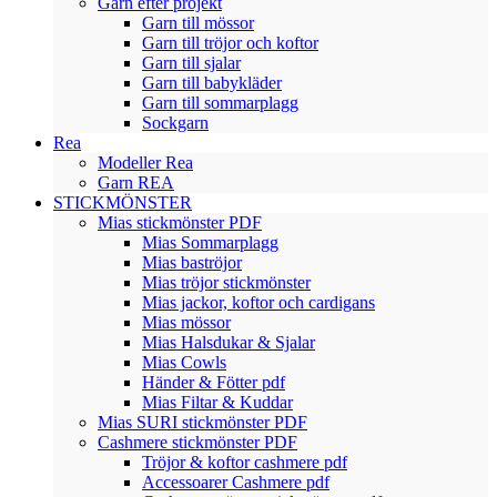
Garn efter projekt
Garn till mössor
Garn till tröjor och koftor
Garn till sjalar
Garn till babykläder
Garn till sommarplagg
Sockgarn
Rea
Modeller Rea
Garn REA
STICKMÖNSTER
Mias stickmönster PDF
Mias Sommarplagg
Mias baströjor
Mias tröjor stickmönster
Mias jackor, koftor och cardigans
Mias mössor
Mias Halsdukar & Sjalar
Mias Cowls
Händer & Fötter pdf
Mias Filtar & Kuddar
Mias SURI stickmönster PDF
Cashmere stickmönster PDF
Tröjor & koftor cashmere pdf
Accessoarer Cashmere pdf