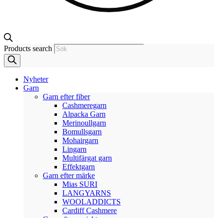
Products search
Nyheter
Garn
Garn efter fiber
Cashmeregarn
Alpacka Garn
Merinoullgarn
Bomullsgarn
Mohairgarn
Lingarn
Multifärgat garn
Effektgarn
Garn efter märke
Mias SURI
LANGYARNS
WOOLADDICTS
Cardiff Cashmere