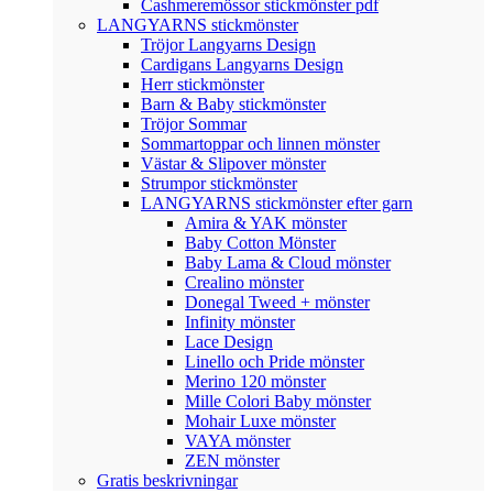
Cashmeremössor stickmönster pdf
LANGYARNS stickmönster
Tröjor Langyarns Design
Cardigans Langyarns Design
Herr stickmönster
Barn & Baby stickmönster
Tröjor Sommar
Sommartoppar och linnen mönster
Västar & Slipover mönster
Strumpor stickmönster
LANGYARNS stickmönster efter garn
Amira & YAK mönster
Baby Cotton Mönster
Baby Lama & Cloud mönster
Crealino mönster
Donegal Tweed + mönster
Infinity mönster
Lace Design
Linello och Pride mönster
Merino 120 mönster
Mille Colori Baby mönster
Mohair Luxe mönster
VAYA mönster
ZEN mönster
Gratis beskrivningar