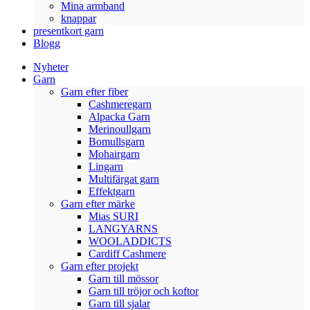
Mina armband
knappar
presentkort garn
Blogg
Nyheter
Garn
Garn efter fiber
Cashmeregarn
Alpacka Garn
Merinoullgarn
Bomullsgarn
Mohairgarn
Lingarn
Multifärgat garn
Effektgarn
Garn efter märke
Mias SURI
LANGYARNS
WOOLADDICTS
Cardiff Cashmere
Garn efter projekt
Garn till mössor
Garn till tröjor och koftor
Garn till sjalar