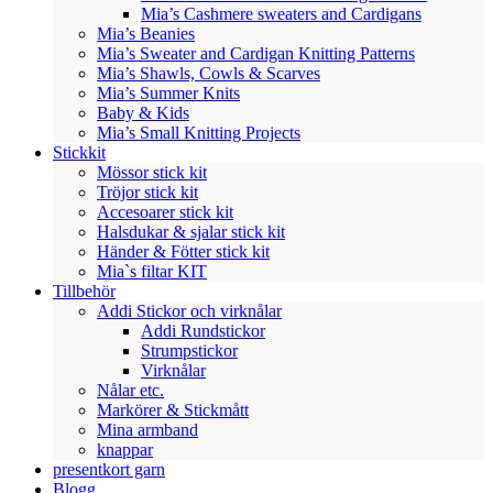
Mia’s Cashmere sweaters and Cardigans
Mia’s Beanies
Mia’s Sweater and Cardigan Knitting Patterns
Mia’s Shawls, Cowls & Scarves
Mia’s Summer Knits
Baby & Kids
Mia’s Small Knitting Projects
Stickkit
Mössor stick kit
Tröjor stick kit
Accesoarer stick kit
Halsdukar & sjalar stick kit
Händer & Fötter stick kit
Mia`s filtar KIT
Tillbehör
Addi Stickor och virknålar
Addi Rundstickor
Strumpstickor
Virknålar
Nålar etc.
Markörer & Stickmått
Mina armband
knappar
presentkort garn
Blogg