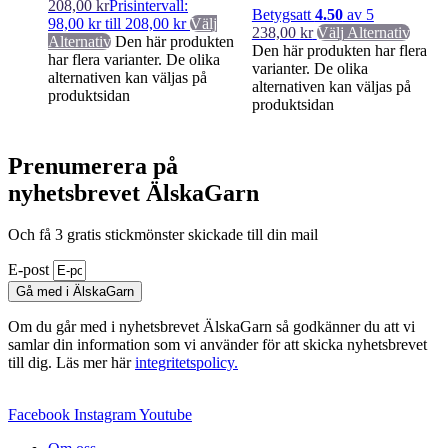
208,00
kr
Prisintervall:
Betygsatt
4.50
av 5
98,00 kr till 208,00 kr
Välj
238,00
kr
Välj Alternativ
Alternativ
Den här produkten
Den här produkten har flera
har flera varianter. De olika
varianter. De olika
alternativen kan väljas på
alternativen kan väljas på
produktsidan
produktsidan
Prenumerera på
nyhetsbrevet ÄlskaGarn
Och få 3 gratis stickmönster skickade till din mail
E-post
Gå med i ÄlskaGarn
Om du går med i nyhetsbrevet ÄlskaGarn så godkänner du att vi
samlar din information som vi använder för att skicka nyhetsbrevet
till dig. Läs mer här
integritetspolicy.
Facebook
Instagram
Youtube