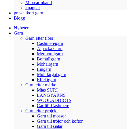
Mina armband
knappar
presentkort garn
Blogg
Nyheter
Garn
Garn efter fiber
Cashmeregarn
Alpacka Garn
Merinoullgarn
Bomullsgarn
Mohairgarn
Lingarn
Multifärgat garn
Effektgarn
Garn efter märke
Mias SURI
LANGYARNS
WOOLADDICTS
Cardiff Cashmere
Garn efter projekt
Garn till mössor
Garn till tröjor och koftor
Garn till sjalar