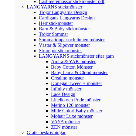
Cashmeremössor stickmönster pdf
LANGYARNS stickmönster
Tröjor Langyarns Design
Cardigans Langyarns Design
Herr stickmönster
Barn & Baby stickmönster
Tröjor Sommar
Sommartoppar och linnen mönster
Västar & Slipover mönster
Strumpor stickmönster
LANGYARNS stickmönster efter garn
Amira & YAK mönster
Baby Cotton Mönster
Baby Lama & Cloud mönster
Crealino mönster
Donegal Tweed + mönster
Infinity mönster
Lace Design
Linello och Pride mönster
Merino 120 mönster
Mille Colori Baby mönster
Mohair Luxe mönster
VAYA mönster
ZEN mönster
Gratis beskrivningar