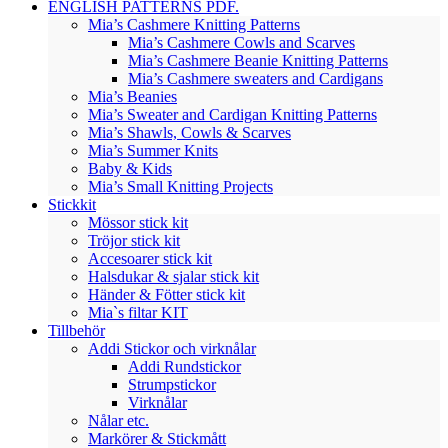
ENGLISH PATTERNS PDF.
Mia’s Cashmere Knitting Patterns
Mia’s Cashmere Cowls and Scarves
Mia’s Cashmere Beanie Knitting Patterns
Mia’s Cashmere sweaters and Cardigans
Mia’s Beanies
Mia’s Sweater and Cardigan Knitting Patterns
Mia’s Shawls, Cowls & Scarves
Mia’s Summer Knits
Baby & Kids
Mia’s Small Knitting Projects
Stickkit
Mössor stick kit
Tröjor stick kit
Accesoarer stick kit
Halsdukar & sjalar stick kit
Händer & Fötter stick kit
Mia`s filtar KIT
Tillbehör
Addi Stickor och virknålar
Addi Rundstickor
Strumpstickor
Virknålar
Nålar etc.
Markörer & Stickmått