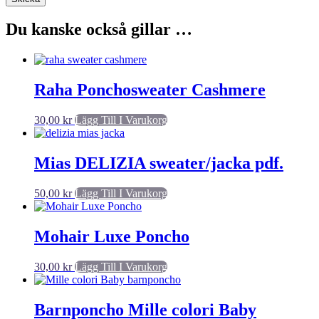
Du kanske också gillar …
Raha Ponchosweater Cashmere
30,00
kr
Lägg Till I Varukorg
Mias DELIZIA sweater/jacka pdf.
50,00
kr
Lägg Till I Varukorg
Mohair Luxe Poncho
30,00
kr
Lägg Till I Varukorg
Barnponcho Mille colori Baby