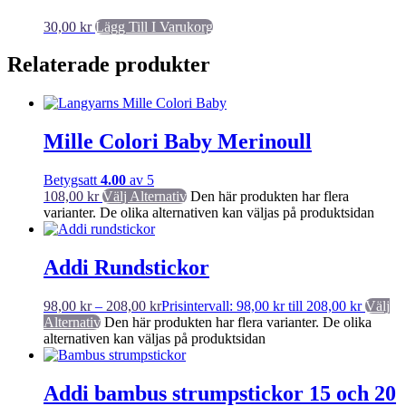
30,00
kr
Lägg Till I Varukorg
Relaterade produkter
Mille Colori Baby Merinoull
Betygsatt
4.00
av 5
108,00
kr
Välj Alternativ
Den här produkten har flera
varianter. De olika alternativen kan väljas på produktsidan
Addi Rundstickor
98,00
kr
–
208,00
kr
Prisintervall: 98,00 kr till 208,00 kr
Välj
Alternativ
Den här produkten har flera varianter. De olika
alternativen kan väljas på produktsidan
Addi bambus strumpstickor 15 och 20