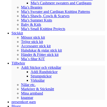
Mia’s Cashmere sweaters and Cardigans
Mia’s Beanies
Mia’s Sweater and Cardigan Knitting Patterns
Mia’s Shawls, Cowls & Scarves
Mia’s Summer Knits
Baby & Kids
Mia’s Small Knitting Projects
Stickkit
Mössor stick kit
Tröjor stick kit
Accesoarer stick kit
Halsdukar & sjalar stick kit
Händer & Fötter stick kit
Mia`s filtar KIT
Tillbehör
Addi Stickor och virknålar
Addi Rundstickor
Strumpstickor
Virknålar
Nålar etc.
Markörer & Stickmått
Mina armband
knappar
presentkort garn
Blogg