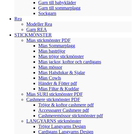
Garn till babykläder
Garn till sommarplagg
Sockgarn
Rea
Modeller Rea
Garn REA
STICKMÖNSTER
Mias stickmönster PDF
Mias Sommarplagg
Mias baströjor
Mias tröjor stickmönster
Mias jackor, koftor och cardigans
Mias mössor
Mias Halsdukar & Sjalar
Mias Cowls
Händer & Fötter pdf
Mias Filtar & Kuddar
Mias SURI stickmönster PDF
Cashmere stickmönster PDF
Tröjor & koftor cashmere pdf
Accessoarer Cashmere pdf
Cashmeremössor stickmönster pdf
LANGYARNS stickmönster
Tröjor Langyarns Design
Cardigans Langyarns Design