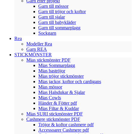
Garn efter projekt
Garn till mössor
Garn till tröjor och koftor
Garn till sjalar
Garn till babykläder
Garn till sommarplagg
Sockgarn
Rea
Modeller Rea
Garn REA
STICKMÖNSTER
Mias stickmönster PDF
Mias Sommarplagg
Mias baströjor
Mias tröjor stickmönster
Mias jackor, koftor och cardigans
Mias mössor
Mias Halsdukar & Sjalar
Mias Cowls
Händer & Fötter pdf
Mias Filtar & Kuddar
Mias SURI stickmönster PDF
Cashmere stickmönster PDF
Tröjor & koftor cashmere pdf
Accessoarer Cashmere pdf