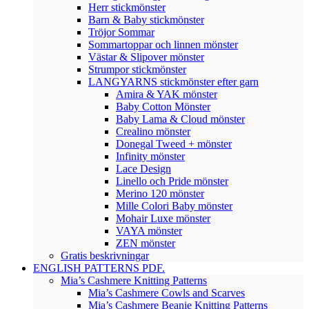
Herr stickmönster
Barn & Baby stickmönster
Tröjor Sommar
Sommartoppar och linnen mönster
Västar & Slipover mönster
Strumpor stickmönster
LANGYARNS stickmönster efter garn
Amira & YAK mönster
Baby Cotton Mönster
Baby Lama & Cloud mönster
Crealino mönster
Donegal Tweed + mönster
Infinity mönster
Lace Design
Linello och Pride mönster
Merino 120 mönster
Mille Colori Baby mönster
Mohair Luxe mönster
VAYA mönster
ZEN mönster
Gratis beskrivningar
ENGLISH PATTERNS PDF.
Mia’s Cashmere Knitting Patterns
Mia’s Cashmere Cowls and Scarves
Mia’s Cashmere Beanie Knitting Patterns