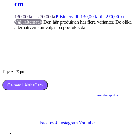
cm
130,00
kr
–
270,00
kr
Prisintervall: 130,00 kr till 270,00 kr
Välj Alternativ
Den här produkten har flera varianter. De olika
alternativen kan väljas på produktsidan
Prenumerera på nyhetsbrevet
ÄlskaGarn
Och få 3 gratis stickmönster skickade till din mail
E-post
Gå med i ÄlskaGarn
Om du går med i nyhetsbrevet ÄlskaGarn så godkänner du att vi samlar din information som
vi använder för att skicka nyhetsbrevet till dig. Läs mer här
integritetspolicy.
Facebook
Instagram
Youtube
Om oss