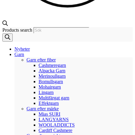
Products search
Nyheter
Garn
Garn efter fiber
Cashmeregarn
Alpacka Garn
Merinoullgarn
Bomullsgarn
Mohairgarn
Lingarn
Multifärgat garn
Effektgarn
Garn efter märke
Mias SURI
LANGYARNS
WOOLADDICTS
Cardiff Cashmere