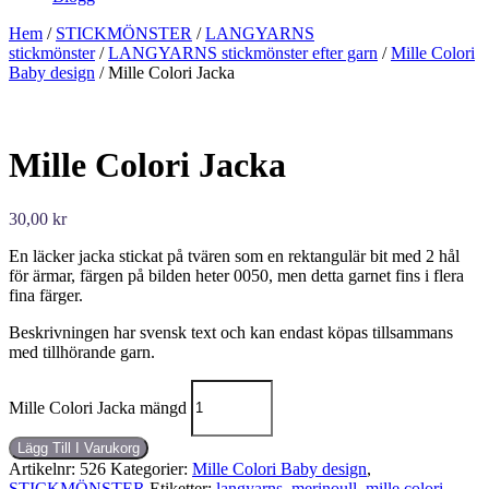
Hem
/
STICKMÖNSTER
/
LANGYARNS
stickmönster
/
LANGYARNS stickmönster efter garn
/
Mille Colori
Baby design
/ Mille Colori Jacka
Mille Colori Jacka
30,00
kr
En läcker jacka stickat på tvären som en rektangulär bit med 2 hål
för ärmar, färgen på bilden heter 0050, men detta garnet fins i flera
fina färger.
Beskrivningen har svensk text och kan endast köpas tillsammans
med tillhörande garn.
Mille Colori Jacka mängd
Lägg Till I Varukorg
Artikelnr:
526
Kategorier:
Mille Colori Baby design
,
STICKMÖNSTER
Etiketter:
langyarns
,
merinoull
,
mille colori