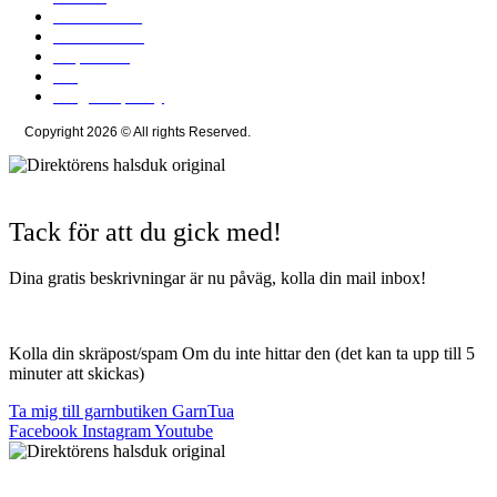
Kundservice
Frakt & retur
Köpvillkor
Blogg
integritetspolicy
Copyright 2026 © All rights Reserved.
Wordpress Woocommerce Webbutik
Skapad Av Webbyrå Interwebsite
Tack för att du gick med!
Dina gratis beskrivningar är nu påväg, kolla din mail inbox!
Kolla din skräpost/spam Om du inte hittar den (det kan ta upp till 5
minuter att skickas)
Ta mig till garnbutiken GarnTua
Facebook
Instagram
Youtube