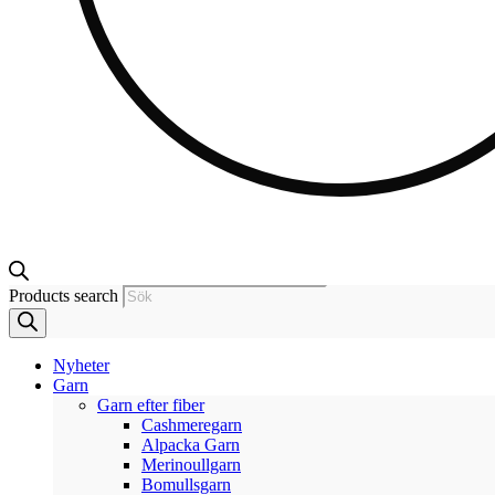
Products search
Nyheter
Garn
Garn efter fiber
Cashmeregarn
Alpacka Garn
Merinoullgarn
Bomullsgarn