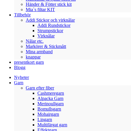
Händer & Fötter stick kit
Mia`s filtar KIT
Tillbehör
Addi Stickor och virknålar
Addi Rundstickor
Strumpstickor
Virknålar
Nålar etc.
Markörer & Stickmått
Mina armband
knappar
presentkort garn
Blogg
Nyheter
Garn
Garn efter fiber
Cashmeregarn
Alpacka Garn
Merinoullgarn
Bomullsgarn
Mohairgarn
Lingarn
Multifärgat garn
Effektgarn