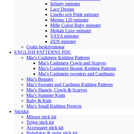
Infinity mönster
Lace Design
Linello och Pride mönster
Merino 120 mönster
Mille Colori Baby mönster
Mohair Luxe mönster
VAYA mönster
ZEN mönster
Gratis beskrivningar
ENGLISH PATTERNS PDF.
Mia’s Cashmere Knitting Patterns
Mia’s Cashmere Cowls and Scarves
Mia’s Cashmere Beanie Knitting Patterns
Mia’s Cashmere sweaters and Cardigans
Mia’s Beanies
Mia’s Sweater and Cardigan Knitting Patterns
Mia’s Shawls, Cowls & Scarves
Mia’s Summer Knits
Baby & Kids
Mia’s Small Knitting Projects
Stickkit
Mössor stick kit
Tröjor stick kit
Accesoarer stick kit
Halsdukar & sjalar stick kit