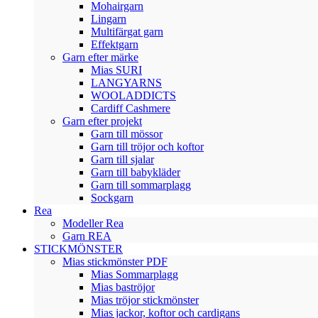
Mohairgarn
Lingarn
Multifärgat garn
Effektgarn
Garn efter märke
Mias SURI
LANGYARNS
WOOLADDICTS
Cardiff Cashmere
Garn efter projekt
Garn till mössor
Garn till tröjor och koftor
Garn till sjalar
Garn till babykläder
Garn till sommarplagg
Sockgarn
Rea
Modeller Rea
Garn REA
STICKMÖNSTER
Mias stickmönster PDF
Mias Sommarplagg
Mias baströjor
Mias tröjor stickmönster
Mias jackor, koftor och cardigans