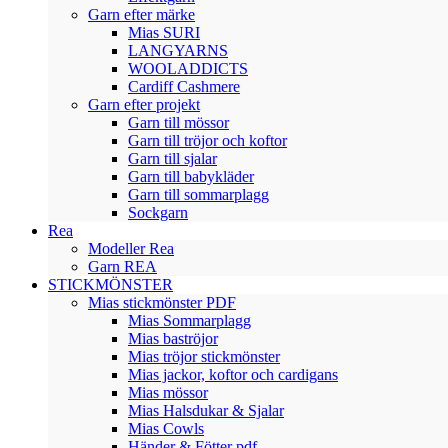
Garn efter märke
Mias SURI
LANGYARNS
WOOLADDICTS
Cardiff Cashmere
Garn efter projekt
Garn till mössor
Garn till tröjor och koftor
Garn till sjalar
Garn till babykläder
Garn till sommarplagg
Sockgarn
Rea
Modeller Rea
Garn REA
STICKMÖNSTER
Mias stickmönster PDF
Mias Sommarplagg
Mias baströjor
Mias tröjor stickmönster
Mias jackor, koftor och cardigans
Mias mössor
Mias Halsdukar & Sjalar
Mias Cowls
Händer & Fötter pdf