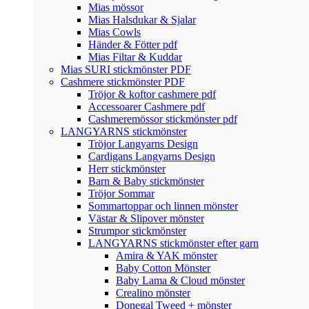
Mias mössor
Mias Halsdukar & Sjalar
Mias Cowls
Händer & Fötter pdf
Mias Filtar & Kuddar
Mias SURI stickmönster PDF
Cashmere stickmönster PDF
Tröjor & koftor cashmere pdf
Accessoarer Cashmere pdf
Cashmeremössor stickmönster pdf
LANGYARNS stickmönster
Tröjor Langyarns Design
Cardigans Langyarns Design
Herr stickmönster
Barn & Baby stickmönster
Tröjor Sommar
Sommartoppar och linnen mönster
Västar & Slipover mönster
Strumpor stickmönster
LANGYARNS stickmönster efter garn
Amira & YAK mönster
Baby Cotton Mönster
Baby Lama & Cloud mönster
Crealino mönster
Donegal Tweed + mönster