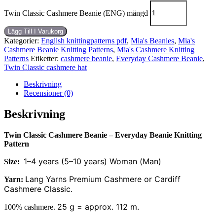
Twin Classic Cashmere Beanie (ENG) mängd
Lägg Till I Varukorg
Kategorier:
English knittingpatterns pdf
,
Mia's Beanies
,
Mia's
Cashmere Beanie Knitting Patterns
,
Mia's Cashmere Knitting
Patterns
Etiketter:
cashmere beanie
,
Everyday Cashmere Beanie
,
Twin Classic cashmere hat
Beskrivning
Recensioner (0)
Beskrivning
Twin Classic Cashmere Beanie – Everyday Beanie Knitting
Pattern
1–4 years (5–10 years) Woman (Man)
Size:
Lang Yarns Premium Cashmere or Cardiff
Yarn:
Cashmere Classic.
25 g = approx. 112 m.
100% cashmere.