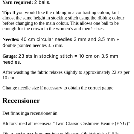
2 balls.
Yarn required:
Tip:
If you would like the ribbing in a contrasting colour, knit
almost the same height in stocking stitch using the ribbing colour
before changing to the main colour. This allows one ball to be
enough for the crown in the women’s and men’s sizes.
40 cm circular needles 3 mm and 3.5 mm +
Needles:
d
ouble-pointed needles 3.5 mm.
23 sts in stocking stitch = 10 cm on 3.5 mm
Gauge:
needles.
After washing the fabric relaxes slightly to approximately 22 sts per
10 cm.
Change needle size if necessary to obtain the correct gauge.
Recensioner
Det finns inga recensioner än.
Bli först med att recensera ”Twin Classic Cashmere Beanie (ENG)”
Din e-postadress kommer inte publiceras.
Obligatoriska fält är