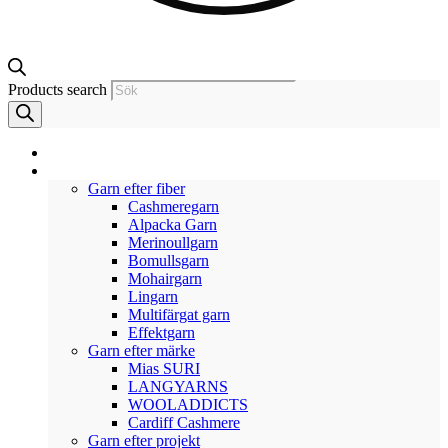
Products search
NYHETER
GARN
Garn efter fiber
Cashmeregarn
Alpacka Garn
Merinoullgarn
Bomullsgarn
Mohairgarn
Lingarn
Multifärgat garn
Effektgarn
Garn efter märke
Mias SURI
LANGYARNS
WOOLADDICTS
Cardiff Cashmere
Garn efter projekt