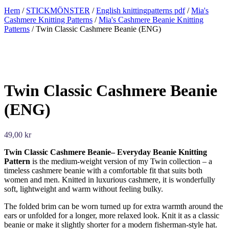
Hem
/
STICKMÖNSTER
/
English knittingpatterns pdf
/
Mia's
Cashmere Knitting Patterns
/
Mia's Cashmere Beanie Knitting
Patterns
/ Twin Classic Cashmere Beanie (ENG)
Twin Classic Cashmere Beanie
(ENG)
49,00
kr
Twin Classic Cashmere Beanie– Everyday Beanie Knitting
Pattern
is the medium-weight version of my Twin collection – a
timeless cashmere beanie with a comfortable fit that suits both
women and men. Knitted in luxurious cashmere, it is wonderfully
soft, lightweight and warm without feeling bulky.
The folded brim can be worn turned up for extra warmth around the
ears or unfolded for a longer, more relaxed look. Knit it as a classic
beanie or make it slightly shorter for a modern fisherman-style hat.