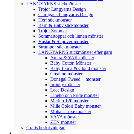
LANGYARNS stickmönster
Tröjor Langyarns Design
Cardigans Langyarns Design
Herr stickmönster
Barn & Baby stickmönster
Tröjor Sommar
Sommartoppar och linnen mönster
Västar & Slipover mönster
Strumpor stickmönster
LANGYARNS stickmönster efter garn
Amira & YAK mönster
Baby Cotton Mönster
Baby Lama & Cloud mönster
Crealino mönster
Donegal Tweed + mönster
Infinity mönster
Lace Design
Linello och Pride mönster
Merino 120 mönster
Mille Colori Baby mönster
Mohair Luxe mönster
VAYA mönster
ZEN mönster
Gratis beskrivningar
ENGLISH PATTERNS PDF.