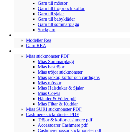
Garn till mössor
Garn till tröjor och koftor
Garn till sjalar
Garn till babykläder
Garn till sommarplagg
Sockgarn
REA
Modeller Rea
Garn REA
STICKMÖNSTER
Mias stickmönster PDF
Mias Sommarplagg
Mias baströjor
Mias tröjor stickmönster
Mias jackor, koftor och cardigans
Mias mössor
Mias Halsdukar & Sjalar
Mias Cowls
Händer & Fötter pdf
Mias Filtar & Kuddar
Mias SURI stickmönster PDF
Cashmere stickmönster PDF
Tröjor & koftor cashmere pdf
Accessoarer Cashmere pdf
Cashmeremössor stickmönster pdf