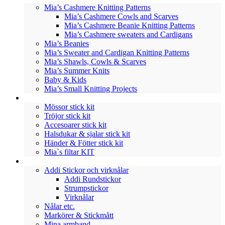
Mia’s Cashmere Knitting Patterns
Mia’s Cashmere Cowls and Scarves
Mia’s Cashmere Beanie Knitting Patterns
Mia’s Cashmere sweaters and Cardigans
Mia’s Beanies
Mia’s Sweater and Cardigan Knitting Patterns
Mia’s Shawls, Cowls & Scarves
Mia’s Summer Knits
Baby & Kids
Mia’s Small Knitting Projects
STICKKIT
Mössor stick kit
Tröjor stick kit
Accesoarer stick kit
Halsdukar & sjalar stick kit
Händer & Fötter stick kit
Mia`s filtar KIT
TILLBEHÖR
Addi Stickor och virknålar
Addi Rundstickor
Strumpstickor
Virknålar
Nålar etc.
Markörer & Stickmått
Mina armband