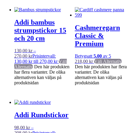
Addi bambus
Cashmeregarn
strumpstickor 15
Classic &
och 20 cm
Premium
130,00
kr
–
270,00
kr
Prisintervall:
Betygsatt
5.00
av 5
130,00 kr till 270,00 kr
Välj
218,00
kr
Välj Alternativ
Alternativ
Den här produkten
Den här produkten har flera
har flera varianter. De olika
varianter. De olika
alternativen kan väljas på
alternativen kan väljas på
produktsidan
produktsidan
Addi Rundstickor
98,00
kr
–
208,00
kr
Prisintervall: