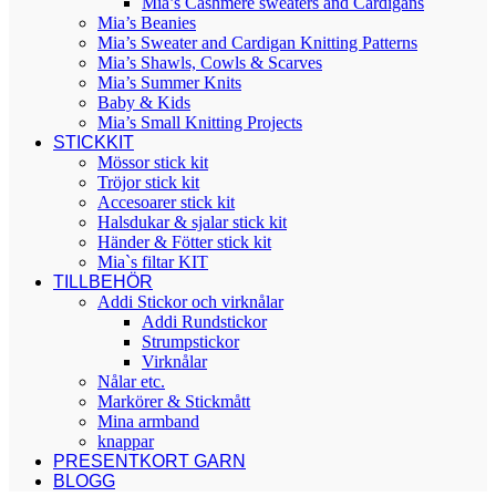
Mia’s Cashmere sweaters and Cardigans
Mia’s Beanies
Mia’s Sweater and Cardigan Knitting Patterns
Mia’s Shawls, Cowls & Scarves
Mia’s Summer Knits
Baby & Kids
Mia’s Small Knitting Projects
STICKKIT
Mössor stick kit
Tröjor stick kit
Accesoarer stick kit
Halsdukar & sjalar stick kit
Händer & Fötter stick kit
Mia`s filtar KIT
TILLBEHÖR
Addi Stickor och virknålar
Addi Rundstickor
Strumpstickor
Virknålar
Nålar etc.
Markörer & Stickmått
Mina armband
knappar
PRESENTKORT GARN
BLOGG