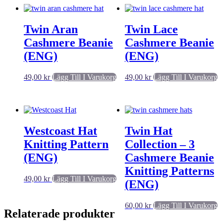
Twin Aran
Twin Lace
Cashmere Beanie
Cashmere Beanie
(ENG)
(ENG)
49,00
kr
Lägg Till I Varukorg
49,00
kr
Lägg Till I Varukorg
Westcoast Hat
Twin Hat
Knitting Pattern
Collection – 3
(ENG)
Cashmere Beanie
Knitting Patterns
49,00
kr
Lägg Till I Varukorg
(ENG)
60,00
kr
Lägg Till I Varukorg
Relaterade produkter