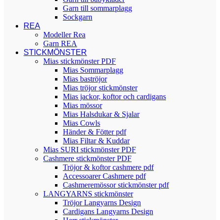
Garn till sommarplagg
Sockgarn
REA
Modeller Rea
Garn REA
STICKMÖNSTER
Mias stickmönster PDF
Mias Sommarplagg
Mias baströjor
Mias tröjor stickmönster
Mias jackor, koftor och cardigans
Mias mössor
Mias Halsdukar & Sjalar
Mias Cowls
Händer & Fötter pdf
Mias Filtar & Kuddar
Mias SURI stickmönster PDF
Cashmere stickmönster PDF
Tröjor & koftor cashmere pdf
Accessoarer Cashmere pdf
Cashmeremössor stickmönster pdf
LANGYARNS stickmönster
Tröjor Langyarns Design
Cardigans Langyarns Design