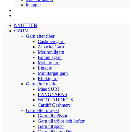
knappar
PRESENTKORT GARN
BLOGG
NYHETER
GARN
Garn efter fiber
Cashmeregarn
Alpacka Garn
Merinoullgarn
Bomullsgarn
Mohairgarn
Lingarn
Multifärgat garn
Effektgarn
Garn efter märke
Mias SURI
LANGYARNS
WOOLADDICTS
Cardiff Cashmere
Garn efter projekt
Garn till mössor
Garn till tröjor och koftor
Garn till sjalar
Garn till babykläder