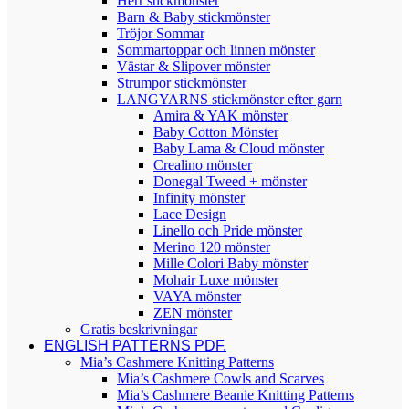
Herr stickmönster
Barn & Baby stickmönster
Tröjor Sommar
Sommartoppar och linnen mönster
Västar & Slipover mönster
Strumpor stickmönster
LANGYARNS stickmönster efter garn
Amira & YAK mönster
Baby Cotton Mönster
Baby Lama & Cloud mönster
Crealino mönster
Donegal Tweed + mönster
Infinity mönster
Lace Design
Linello och Pride mönster
Merino 120 mönster
Mille Colori Baby mönster
Mohair Luxe mönster
VAYA mönster
ZEN mönster
Gratis beskrivningar
ENGLISH PATTERNS PDF.
Mia’s Cashmere Knitting Patterns
Mia’s Cashmere Cowls and Scarves
Mia’s Cashmere Beanie Knitting Patterns