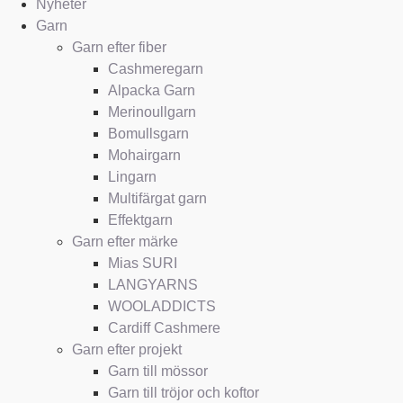
Nyheter
Garn
Garn efter fiber
Cashmeregarn
Alpacka Garn
Merinoullgarn
Bomullsgarn
Mohairgarn
Lingarn
Multifärgat garn
Effektgarn
Garn efter märke
Mias SURI
LANGYARNS
WOOLADDICTS
Cardiff Cashmere
Garn efter projekt
Garn till mössor
Garn till tröjor och koftor