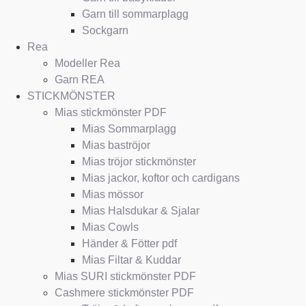
Garn till sommarplagg
Sockgarn
Rea
Modeller Rea
Garn REA
STICKMÖNSTER
Mias stickmönster PDF
Mias Sommarplagg
Mias baströjor
Mias tröjor stickmönster
Mias jackor, koftor och cardigans
Mias mössor
Mias Halsdukar & Sjalar
Mias Cowls
Händer & Fötter pdf
Mias Filtar & Kuddar
Mias SURI stickmönster PDF
Cashmere stickmönster PDF