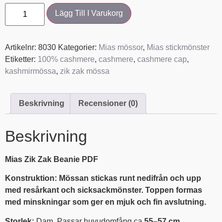
Lägg Till I Varukorg
Artikelnr:
8030
Kategorier:
Mias mössor
,
Mias stickmönster
Etiketter:
100% cashmere
,
cashmere
,
cashmere cap
,
kashmirmössa
,
zik zak mössa
Beskrivning
Recensioner (0)
Beskrivning
Mias Zik Zak Beanie PDF
Konstruktion: Mössan stickas runt nedifrån och upp
med resårkant och sicksackmönster. Toppen formas
med minskningar som ger en mjuk och fin avslutning.
Storlek:
Dam. Passar huvudomfång ca
55–57 cm