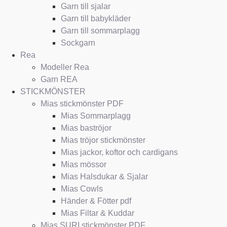
Garn till sjalar
Garn till babykläder
Garn till sommarplagg
Sockgarn
Rea
Modeller Rea
Garn REA
STICKMÖNSTER
Mias stickmönster PDF
Mias Sommarplagg
Mias baströjor
Mias tröjor stickmönster
Mias jackor, koftor och cardigans
Mias mössor
Mias Halsdukar & Sjalar
Mias Cowls
Händer & Fötter pdf
Mias Filtar & Kuddar
Mias SURI stickmönster PDF