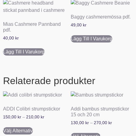
Baggy cashmeremössa pdf.
Mias Cashmere Pannband
49,00
kr
pdf.
40,00
kr
Lägg Till I Varukorg
Lägg Till I Varukorg
Relaterade produkter
ADDI Colibri strumpstickor
Addi bambus strumpstickor
15 och 20 cm
150,00
kr
–
210,00
kr
130,00
kr
–
270,00
kr
Välj Alternativ