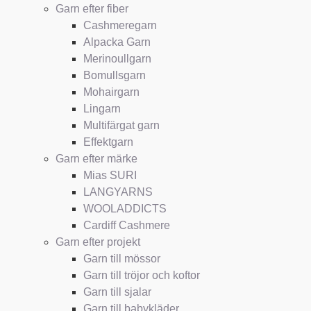
Garn efter fiber
Cashmeregarn
Alpacka Garn
Merinoullgarn
Bomullsgarn
Mohairgarn
Lingarn
Multifärgat garn
Effektgarn
Garn efter märke
Mias SURI
LANGYARNS
WOOLADDICTS
Cardiff Cashmere
Garn efter projekt
Garn till mössor
Garn till tröjor och koftor
Garn till sjalar
Garn till babykläder