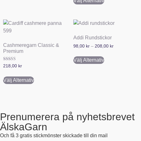
Välj Alternativ
Addi Rundstickor
Cashmeregarn Classic &
98,00
kr
–
208,00
kr
Premium
Välj Alternativ
Betygsatt
218,00
kr
5.00
av 5
Välj Alternativ
Prenumerera på nyhetsbrevet
ÄlskaGarn
Och få 3 gratis stickmönster skickade till din mail