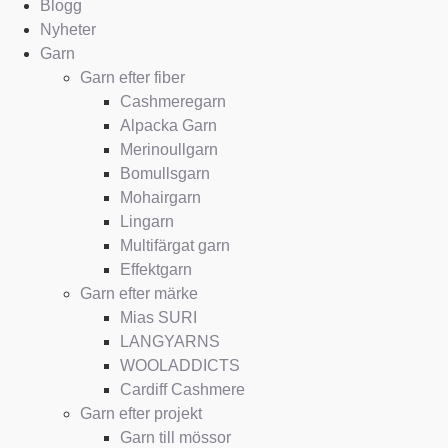
Blogg
Nyheter
Garn
Garn efter fiber
Cashmeregarn
Alpacka Garn
Merinoullgarn
Bomullsgarn
Mohairgarn
Lingarn
Multifärgat garn
Effektgarn
Garn efter märke
Mias SURI
LANGYARNS
WOOLADDICTS
Cardiff Cashmere
Garn efter projekt
Garn till mössor