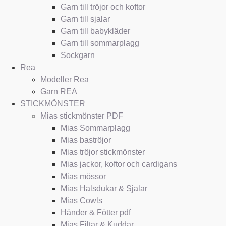
Garn till tröjor och koftor
Garn till sjalar
Garn till babykläder
Garn till sommarplagg
Sockgarn
Rea
Modeller Rea
Garn REA
STICKMÖNSTER
Mias stickmönster PDF
Mias Sommarplagg
Mias baströjor
Mias tröjor stickmönster
Mias jackor, koftor och cardigans
Mias mössor
Mias Halsdukar & Sjalar
Mias Cowls
Händer & Fötter pdf
Mias Filtar & Kuddar