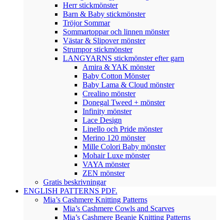
Herr stickmönster
Barn & Baby stickmönster
Tröjor Sommar
Sommartoppar och linnen mönster
Västar & Slipover mönster
Strumpor stickmönster
LANGYARNS stickmönster efter garn
Amira & YAK mönster
Baby Cotton Mönster
Baby Lama & Cloud mönster
Crealino mönster
Donegal Tweed + mönster
Infinity mönster
Lace Design
Linello och Pride mönster
Merino 120 mönster
Mille Colori Baby mönster
Mohair Luxe mönster
VAYA mönster
ZEN mönster
Gratis beskrivningar
ENGLISH PATTERNS PDF.
Mia’s Cashmere Knitting Patterns
Mia’s Cashmere Cowls and Scarves
Mia’s Cashmere Beanie Knitting Patterns