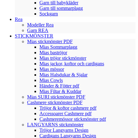
Garn till babykläder
Garn till sommarplagg
Sockgarn
Rea
Modeller Rea
Garn REA
STICKMÖNSTER
Mias stickmönster PDF
Mias Sommarplagg
Mias baströjor
Mias tröjor stickmönster
Mias jackor, koftor och cardigans
Mias mössor
Mias Halsdukar & Sjalar
Mias Cowls
Händer & Fötter pdf
Mias Filtar & Kuddar
Mias SURI stickmönster PDF
Cashmere stickmönster PDF
Tröjor & koftor cashmere pdf
Accessoarer Cashmere pdf
Cashmeremössor stickmönster pdf
LANGYARNS stickmönster
Tröjor Langyarns Design
Cardigans Langyarns Design