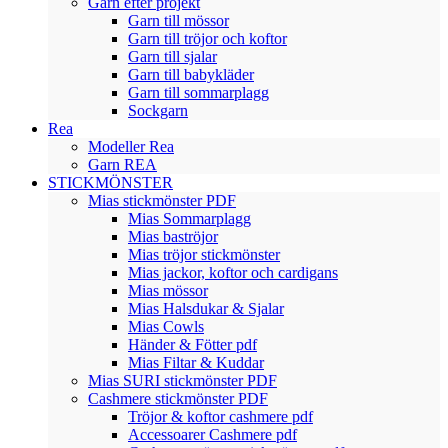
Garn efter projekt
Garn till mössor
Garn till tröjor och koftor
Garn till sjalar
Garn till babykläder
Garn till sommarplagg
Sockgarn
Rea
Modeller Rea
Garn REA
STICKMÖNSTER
Mias stickmönster PDF
Mias Sommarplagg
Mias baströjor
Mias tröjor stickmönster
Mias jackor, koftor och cardigans
Mias mössor
Mias Halsdukar & Sjalar
Mias Cowls
Händer & Fötter pdf
Mias Filtar & Kuddar
Mias SURI stickmönster PDF
Cashmere stickmönster PDF
Tröjor & koftor cashmere pdf
Accessoarer Cashmere pdf