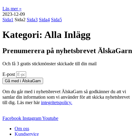
Läs mer »
2023-12-09
Sida
1
Sida
2
Sida
3
Sida
4
Sida
5
Kategori: Alla Inlägg
Prenumerera på nyhetsbrevet ÄlskaGarn
Och få 3 gratis stickmönster skickade till din mail
E-post
Gå med i ÄlskaGarn
Om du går med i nyhetsbrevet ÄlskaGarn så godkänner du att vi
samlar din information som vi använder för att skicka nyhetsbrevet
till dig. Läs mer här
integritetspolicy.
Facebook
Instagram
Youtube
Om oss
Kundservice