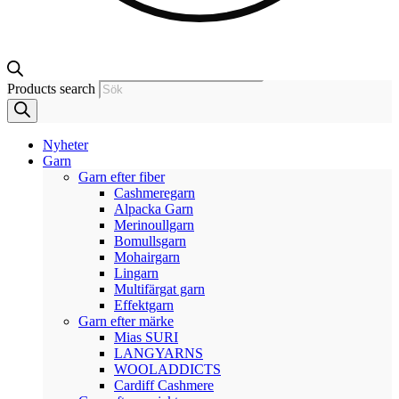
Products search
Nyheter
Garn
Garn efter fiber
Cashmeregarn
Alpacka Garn
Merinoullgarn
Bomullsgarn
Mohairgarn
Lingarn
Multifärgat garn
Effektgarn
Garn efter märke
Mias SURI
LANGYARNS
WOOLADDICTS
Cardiff Cashmere