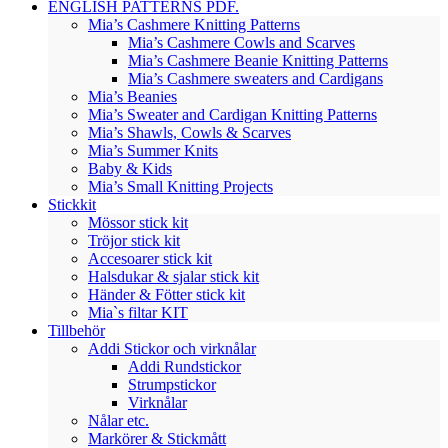
ENGLISH PATTERNS PDF.
Mia’s Cashmere Knitting Patterns
Mia’s Cashmere Cowls and Scarves
Mia’s Cashmere Beanie Knitting Patterns
Mia’s Cashmere sweaters and Cardigans
Mia’s Beanies
Mia’s Sweater and Cardigan Knitting Patterns
Mia’s Shawls, Cowls & Scarves
Mia’s Summer Knits
Baby & Kids
Mia’s Small Knitting Projects
Stickkit
Mössor stick kit
Tröjor stick kit
Accesoarer stick kit
Halsdukar & sjalar stick kit
Händer & Fötter stick kit
Mia`s filtar KIT
Tillbehör
Addi Stickor och virknålar
Addi Rundstickor
Strumpstickor
Virknålar
Nålar etc.
Markörer & Stickmått