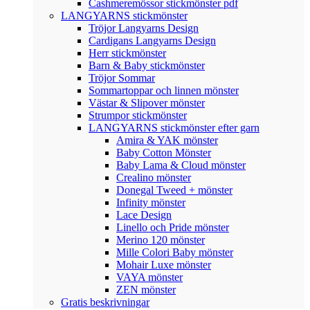
Cashmeremössor stickmönster pdf
LANGYARNS stickmönster
Tröjor Langyarns Design
Cardigans Langyarns Design
Herr stickmönster
Barn & Baby stickmönster
Tröjor Sommar
Sommartoppar och linnen mönster
Västar & Slipover mönster
Strumpor stickmönster
LANGYARNS stickmönster efter garn
Amira & YAK mönster
Baby Cotton Mönster
Baby Lama & Cloud mönster
Crealino mönster
Donegal Tweed + mönster
Infinity mönster
Lace Design
Linello och Pride mönster
Merino 120 mönster
Mille Colori Baby mönster
Mohair Luxe mönster
VAYA mönster
ZEN mönster
Gratis beskrivningar