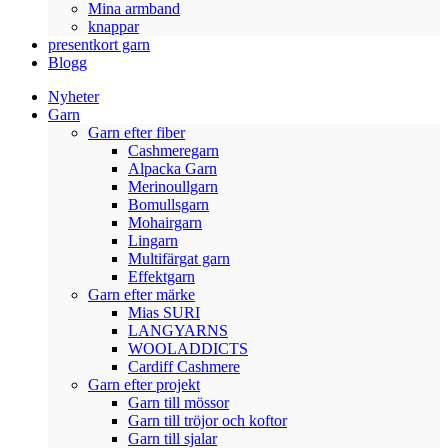
Mina armband
knappar
presentkort garn
Blogg
Nyheter
Garn
Garn efter fiber
Cashmeregarn
Alpacka Garn
Merinoullgarn
Bomullsgarn
Mohairgarn
Lingarn
Multifärgat garn
Effektgarn
Garn efter märke
Mias SURI
LANGYARNS
WOOLADDICTS
Cardiff Cashmere
Garn efter projekt
Garn till mössor
Garn till tröjor och koftor
Garn till sjalar