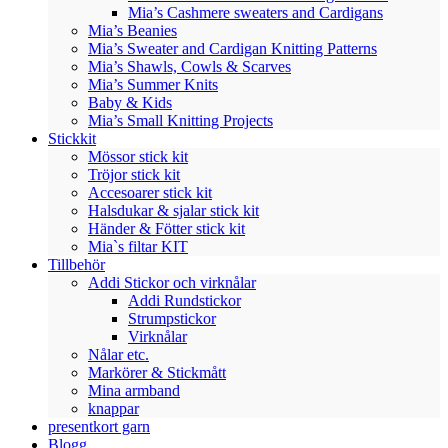
Mia’s Cashmere sweaters and Cardigans
Mia’s Beanies
Mia’s Sweater and Cardigan Knitting Patterns
Mia’s Shawls, Cowls & Scarves
Mia’s Summer Knits
Baby & Kids
Mia’s Small Knitting Projects
Stickkit
Mössor stick kit
Tröjor stick kit
Accesoarer stick kit
Halsdukar & sjalar stick kit
Händer & Fötter stick kit
Mia`s filtar KIT
Tillbehör
Addi Stickor och virknålar
Addi Rundstickor
Strumpstickor
Virknålar
Nålar etc.
Markörer & Stickmått
Mina armband
knappar
presentkort garn
Blogg